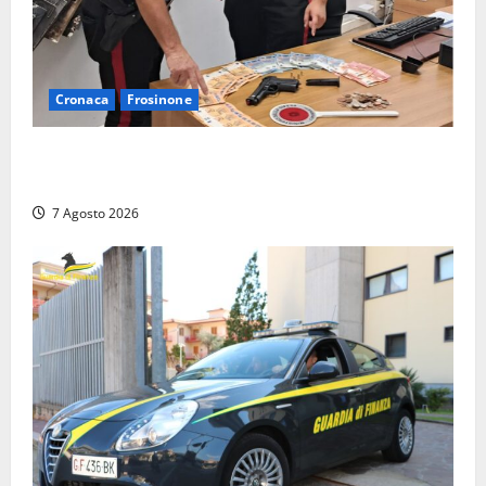
Cronaca
Frosinone
Assalto armato al Conad di Ceccano: lo schianto in
camper e l’arresto lampo a Frosinone
7 Agosto 2026