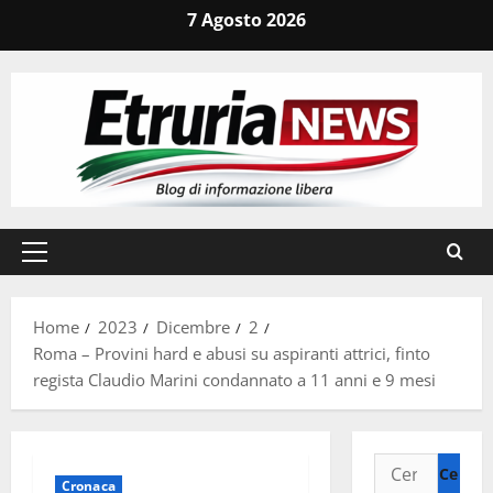
Vai
7 Agosto 2026
al
contenuto
Menu
principale
Home
2023
Dicembre
2
Roma – Provini hard e abusi su aspiranti attrici, finto
regista Claudio Marini condannato a 11 anni e 9 mesi
Ricerca
Cronaca