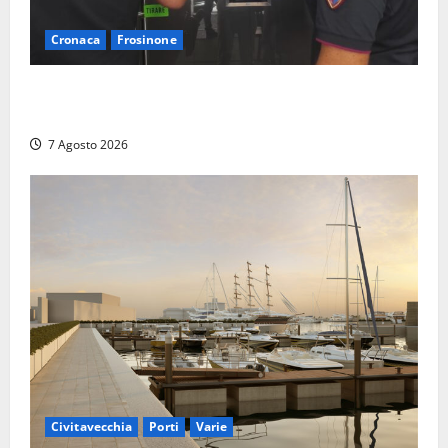
Cronaca
Frosinone
Il Questore sospende un locale a Frosinone: “Ritrovo
di pregiudicati”. Trovati anche un coltello e droga
7 Agosto 2026
Civitavecchia
Porti
Varie