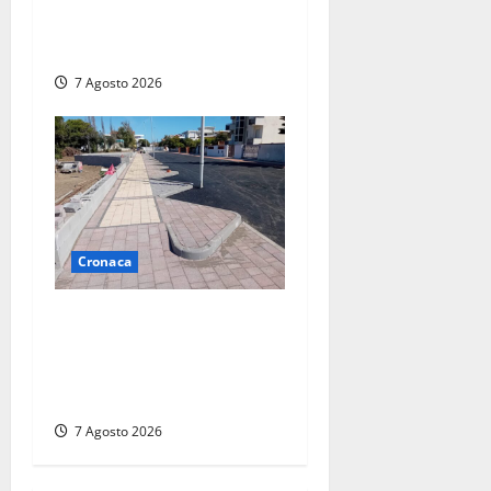
devastato dalle fiamme nel
cuore del centro storico
7 Agosto 2026
Cronaca
Paura sul lungomare
Harmine: giovane in bici
cade a terra durante un
attraversamento
7 Agosto 2026