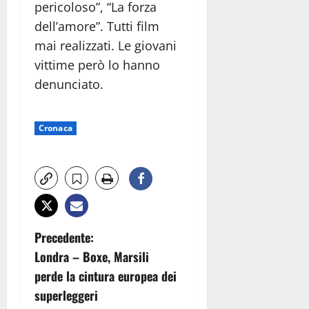
pericoloso”, “La forza
dell’amore”. Tutti film
mai realizzati. Le giovani
vittime però lo hanno
denunciato.
Cronaca
N
Precedente:
Londra – Boxe, Marsili
a
perde la cintura europea dei
v
superleggeri