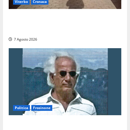
Viterbo
Cronaca
Ascensori chiusi durante la Fiera del Vino a
Montefiascone: volano stracci tra Manzi, Paolini e De
Santis “in diretta” social
7 Agosto 2026
Politica
Frosinone
Verso le elezioni di Frosinone, il Polo Civico si