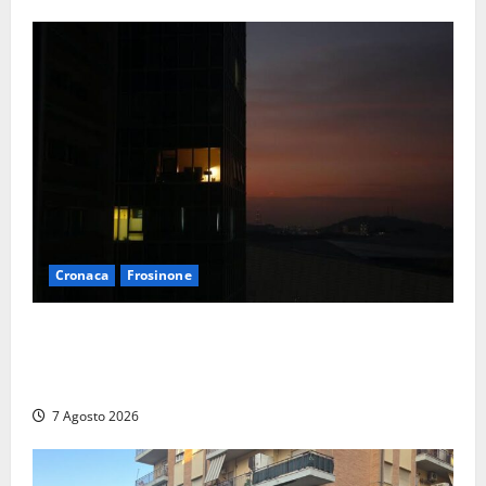
Cronaca
Frosinone
Incubo in condominio a Sora per una 76enne, finita
in ospedale per lo stress: indagati i vicini per
stalking
7 Agosto 2026