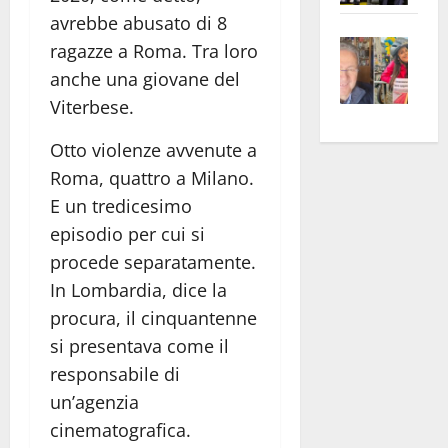
apre
Area
avrebbe abusato di 8
Vite
la
sogl
ragazze a Roma. Tra loro
–
rass
Isee
anche una giovane del
A
atte
a
Viterbese.
Omb
anc
26mi
Fest
Cont
euro
Otto violenze avvenute a
Fron
Vald
per
Roma, quattro a Milano.
e
e
l’an
E un tredicesimo
Gabb
Zang
acca
episodio per cui si
vis
202
procede separatamente.
a
In Lombardia, dice la
vis
procura, il cinquantenne
si presentava come il
responsabile di
un’agenzia
cinematografica.