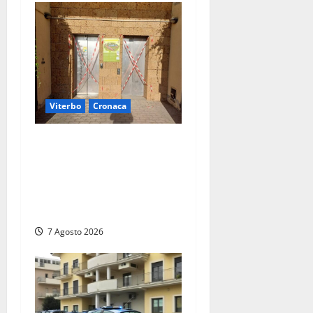
Viterbo
Cronaca
Ascensori chiusi durante la
Fiera del Vino a
Montefiascone: volano
stracci tra Manzi, Paolini e
De Santis “in diretta” social
7 Agosto 2026