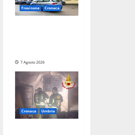
Frosinone
Cronaca
Auto sospetta fermata dalla
Polizia a Cassino:
denunciato un 19enne
trovato con un coltello a
serramanico
7 Agosto 2026
Cronaca
Umbria
Panico nella notte ad
Amelia: appartamento