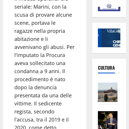
seriale: Marini, con la
scusa di provare alcune
scene, portava le
ragazze nella propria
abitazione e li
avvenivano gli abusi. Per
l’imputato la Procura
aveva sollecitato una
CULTURA
condanna a 9 anni. Il
procedimento è nato
Vite
dopo la denuncia
–
presentata da una delle
L’Un
vittime. Il sedicente
ampl
regista, secondo
Saba
la
l’accusa, tra il 2019 e il
–
No
Pian
2020, come detto,
Tax