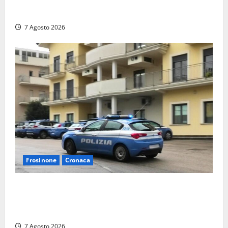
allarga ancora: ufficiale l’ingresso di Giorgio
Ceccarelli dopo Emanuela Turri
7 Agosto 2026
Frosinone
Cronaca
Auto sospetta fermata dalla Polizia a Cassino:
denunciato un 19enne trovato con un coltello a
serramanico
7 Agosto 2026