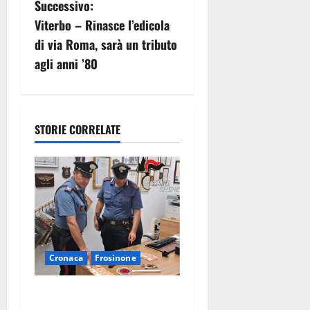
Successivo:
i
Viterbo – Rinasce l’edicola
g
di via Roma, sarà un tributo
agli anni ’80
a
z
i
STORIE CORRELATE
o
n
e
a
Cronaca
Frosinone
r
Assalto armato al Conad di
t