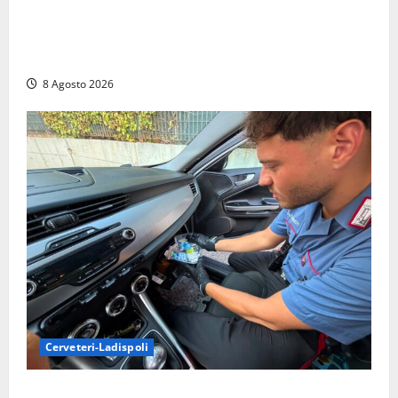
Sant’Agostino, la beffa de “La Scogliera”: il Comune
autorizza il chiosco due giorni dopo i sigilli, ma lo
stabilimento resta bloccato
8 Agosto 2026
Cerveteri-Ladispoli
Da Cerveteri al mercato Trionfale, la droga viaggiava