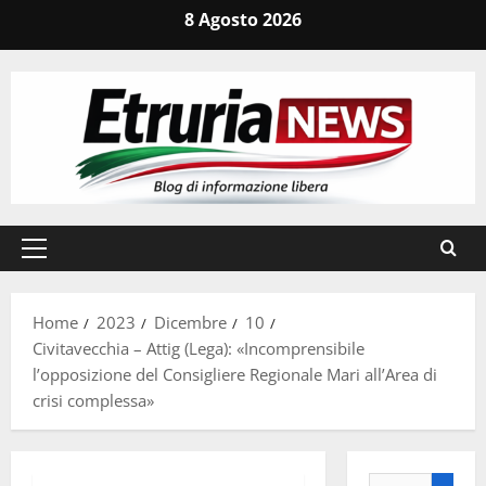
Vai
8 Agosto 2026
al
contenuto
Menu
principale
Home
2023
Dicembre
10
Civitavecchia – Attig (Lega): «Incomprensibile
l’opposizione del Consigliere Regionale Mari all’Area di
crisi complessa»
Ricerca