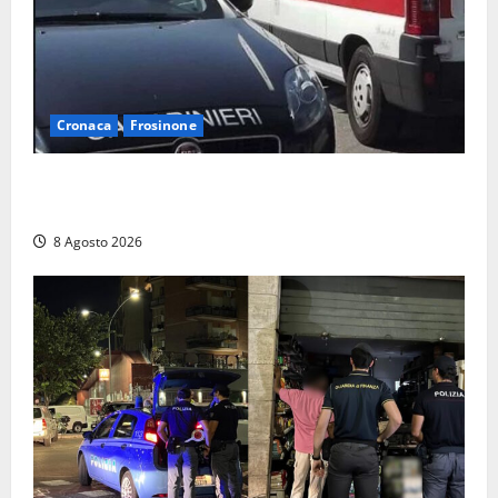
Cronaca
Frosinone
Anziano bloccato con lo spray al peperoncino: per
un 73enne di Esperia scatta la libertà vigilata
8 Agosto 2026