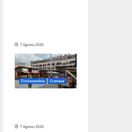
Marina Yachting,
Civitavecchia svolta: Roma
Marina Yachting Srl
ammessa alle fasi finali
della concessione demaniale
7 Agosto 2026
Civitavecchia
Cronaca
Civitavecchia, lavori al
Mercato: modifiche alla
viabilità prorogate (almeno)
fino al 31 dicembre
7 Agosto 2026