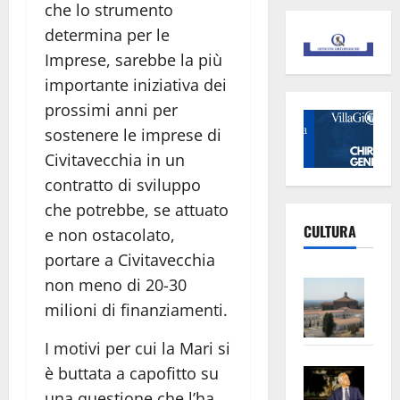
che lo strumento
determina per le
Imprese, sarebbe la più
importante iniziativa dei
prossimi anni per
sostenere le imprese di
Civitavecchia in un
contratto di sviluppo
che potrebbe, se attuato
CULTURA
e non ostacolato,
portare a Civitavecchia
Vite
non meno di 20-30
–
milioni di finanziamenti.
L’Un
I motivi per cui la Mari si
ampl
Saba
è buttata a capofitto su
la
–
No
una questione che l’ha