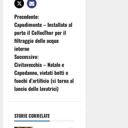
N
Precedente:
Capodimonte – Installato al
a
porto il CollecThor per il
v
filtraggio delle acque
interne
i
Successivo:
g
Civitavecchia – Natale e
Capodanno, vietati botti e
a
fuochi d’artificio (si torna al
z
lancio delle lavatrici)
i
o
STORIE CORRELATE
n