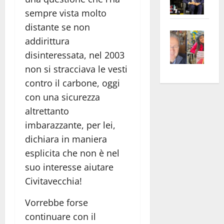
Pian
Tax
sempre vista molto
apre
Area
distante se non
Vite
la
sogl
addirittura
–
rass
Isee
disinteressata, nel 2003
A
atte
a
non si stracciava le vesti
Omb
anc
26mi
contro il carbone, oggi
Fest
Cont
euro
Fron
con una sicurezza
Vald
per
e
e
l’an
altrettanto
Gabb
Zang
acca
imbarazzante, per lei,
vis
202
dichiara in maniera
a
esplicita che non è nel
vis
suo interesse aiutare
Civitavecchia!
Vorrebbe forse
continuare con il