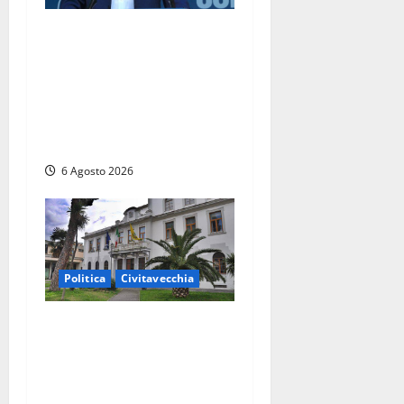
Civitavecchia – Fosso
Crepacuore, Grasso (FdI): “Il
Comune sapeva del parere
favorevole al rinnovo
dell’AIA e non ha informato
il Consiglio”
6 Agosto 2026
Politica
Civitavecchia
Civitavecchia – Fratelli
d’Italia sulle Terme
Imperiali: “Piendibene e
Cangani spieghino perché