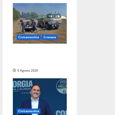
Civitavecchia
Cronaca
Civitavecchia – Vasto
incendio al Sasso, maxi
mobilitazione di soccorsi
6 Agosto 2026
Civitavecchia