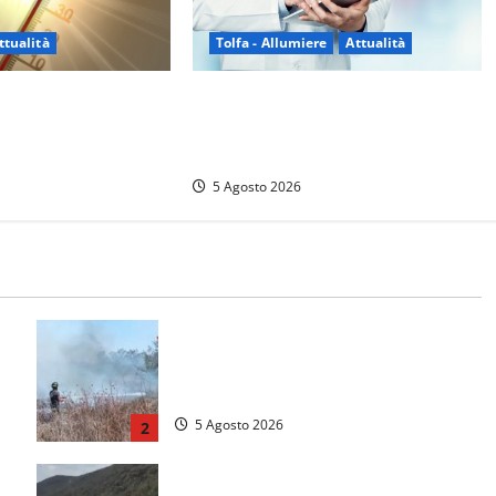
Tolfa - Allumiere
Attualità
ttualità
Tolfa – Medico di base assente e
cia’ da un mese: è
nessun sostituto: disagi per oltre
 notti tropicali. E i
mille assistiti
no danni
5 Agosto 2026
e
Vasto incendio ad Anguillara, fiamme
o
vicino alle abitazioni: mobilitati i
Vigili del fuoco
5 Agosto 2026
2
Incidente Terni-Rieti, deceduto