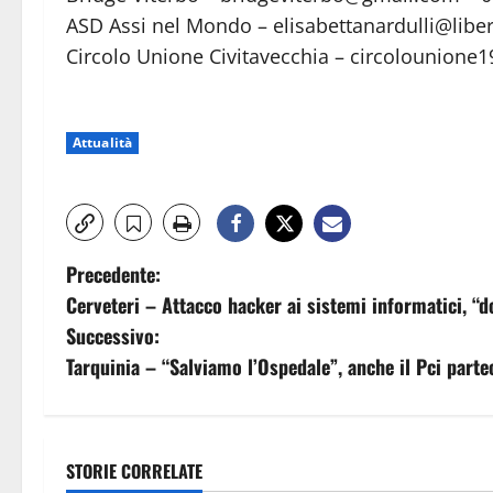
ASD Assi nel Mondo – elisabettanardulli@liber
Circolo Unione Civitavecchia – circolounione
Attualità
N
Precedente:
Cerveteri – Attacco hacker ai sistemi informatici, “
a
Successivo:
v
Tarquinia – “Salviamo l’Ospedale”, anche il Pci parte
i
g
STORIE CORRELATE