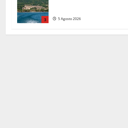
tedesca scompare per due ore:
ritrovata sana e salva
5 Agosto 2026
3