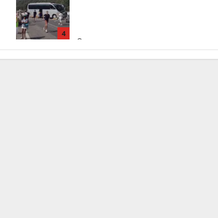
questa mattina un altro turista che si
trovava sul Pullman, la moglie era
morta sul colpo
4
5 Agosto 2026