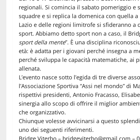
regionali. Si comincia il sabato pomeriggio e 
squadre e si replica la domenica con quella a c
Lazio e delle regioni limitrofe si sfideranno a 
sport. Abbiamo detto sport non a caso, il Brid
sport della mente
”. È una disciplina riconosci
età: è adatta per i giovani perché insegna a m
perché sviluppa le capacità matematiche, ai p
allenata.
L’evento nasce sotto l’egida di tre diverse assoc
l’Associazione Sportiva “Assi nel mondo” di Mar
rispettivi presidenti, Antonio Fracasso, Elisab
sinergia allo scopo di offrire il miglior ambien
che organizzativo.
Chiunque volesse avvicinarsi a questo splendi
uno dei seguenti riferimenti.
Bridge Viterbo – bridgeviterbo@gmail.com – 