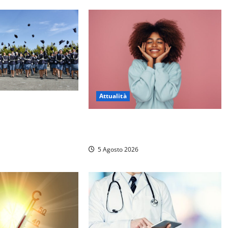
Attualità
r il 233esimo corso
ella Polizia di Stato,
Prestiti personali: tutte le
Mattia Salvati di
opportunità
stro
5 Agosto 2026