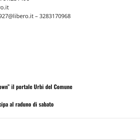
o.it
1927@libero.it – 3283170968
down” il portale Urbi del Comune
cipa al raduno di sabato