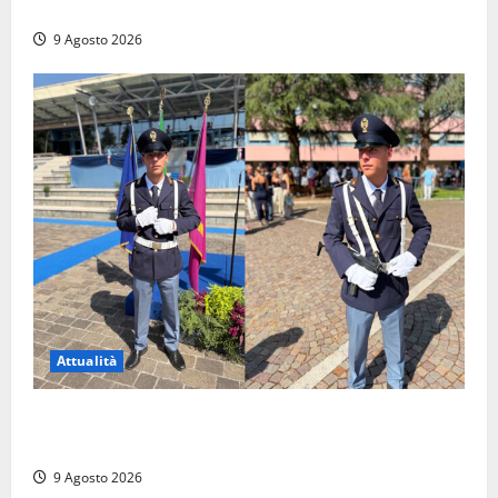
Civitavecchia, la sua città, non l’ha ricordato
9 Agosto 2026
Attualità
Da Montalto di Castro alla Polizia di Stato: Mattia
Salvati ha giurato a Spoleto
9 Agosto 2026