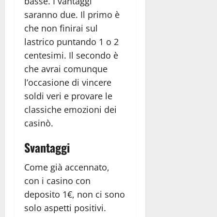
basse. I vantaggi
saranno due. Il primo è
che non finirai sul
lastrico puntando 1 o 2
centesimi. Il secondo è
che avrai comunque
l’occasione di vincere
soldi veri e provare le
classiche emozioni dei
casinò.
Svantaggi
Come già accennato,
con i casino con
deposito 1€, non ci sono
solo aspetti positivi.