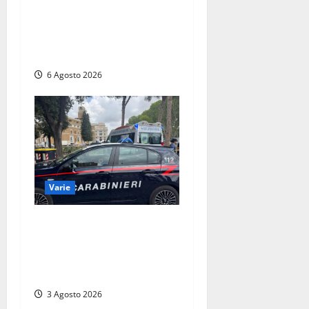
attività di Sogin. Dopo il
reattore RTS-1 del Cisam
anche il covertitore Euracos
di Pavia
6 Agosto 2026
Varie
Vetralla – Scontro auto-
moto davanti al
supermercato: intervengono
i Carabinieri
3 Agosto 2026