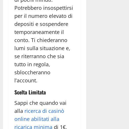
Potrebbero insospettirsi
per il numero elevato di
depositi e sospendere
temporaneamente il
conto. Ti chiederanno
lumi sulla situazione e,
se riterranno che sia
tutto in regola,
sbloccheranno
l’account.
Scelta Limitata
Sappi che quando vai
alla
ricerca di casinò
online abilitati alla
ricarica minima
di 1€,