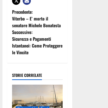
N
Precedente:
Viterbo – E’ morto il
a
senatore Michele Bonatesta
v
Successivo:
Sicurezza e Pagamenti
i
Istantanei: Come Proteggere
g
le Vincite
a
z
STORIE CORRELATE
i
o
n