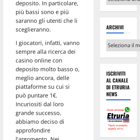
deposito. In particolare,
argomenti
più bassi sono e più
saranno gli utenti che li
ARCHIVI
sceglieranno.
I giocatori, infatti, vanno
Archivi
sempre alla ricerca dei
casino online con
deposito molto basso o,
ISCRIVITI
meglio ancora, delle
AL CANALE
piattaforme su cui si
DI ETRURIA
NEWS
può puntare 1€.
Incuriositi dal loro
grande successo,
abbiamo deciso di
approfondire
l’argomento. Nei