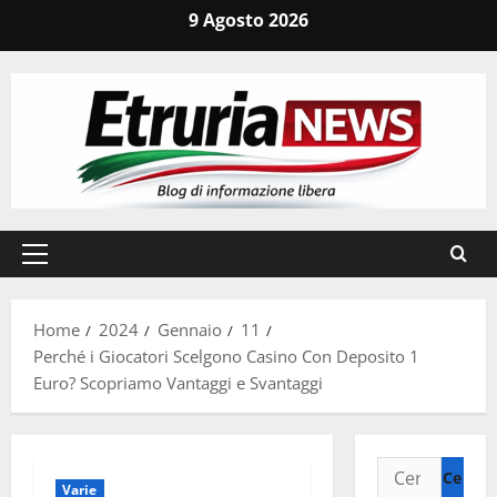
Vai
9 Agosto 2026
al
contenuto
Menu
principale
Home
2024
Gennaio
11
Perché i Giocatori Scelgono Casino Con Deposito 1
Euro? Scopriamo Vantaggi e Svantaggi
Ricerca
Varie