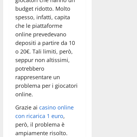
giocatori che hanno un
budget ridotto. Molto
spesso, infatti, capita
che le piattaforme
online prevedevano
depositi a partire da 10
o 20€. Tali limiti, però,
seppur non altissimi,
potrebbero
rappresentare un
problema per i giocatori
online.
Grazie ai
casino online
con ricarica 1 euro
,
però, il problema è
ampiamente risolto.