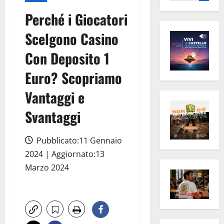
per:
Perché i Giocatori
Scelgono Casino
Con Deposito 1
Euro? Scopriamo
Vantaggi e
Svantaggi
Pubblicato:11 Gennaio
2024 | Aggiornato:13
Marzo 2024