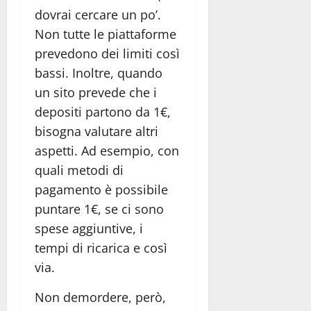
dovrai cercare un po’.
Non tutte le piattaforme
prevedono dei limiti così
bassi. Inoltre, quando
un sito prevede che i
depositi partono da 1€,
bisogna valutare altri
aspetti. Ad esempio, con
quali metodi di
pagamento è possibile
puntare 1€, se ci sono
spese aggiuntive, i
tempi di ricarica e così
via.
Non demordere, però,