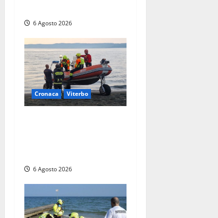
soccorritori (FOTO)
6 Agosto 2026
Cronaca
Viterbo
Imbarcazione si capovolge
al Lago di Bolsena, quattro
persone messe in salvo dai
vigili del fuoco
6 Agosto 2026