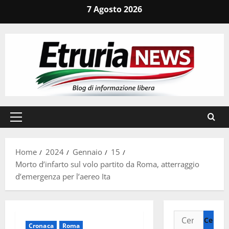
Vai
7 Agosto 2026
al
contenuto
Menu
principale
Home
2024
Gennaio
15
Morto d’infarto sul volo partito da Roma, atterraggio
d’emergenza per l’aereo Ita
Ricerca
Cronaca
Roma