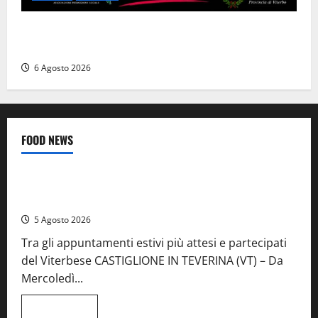
Canino si prepara alle “Notti a Colori”: due serate
tra musica, spettacoli e street food in piazza
6 Agosto 2026
FOOD NEWS
Food News
Viterbo
A Castiglione in Teverina la 41esima festa del Vino: cantine
aperte, musica e spettacolo
5 Agosto 2026
Tra gli appuntamenti estivi più attesi e partecipati
del Viterbese CASTIGLIONE IN TEVERINA (VT) – Da
Mercoledì...
Leggi
Leggi tutto
di