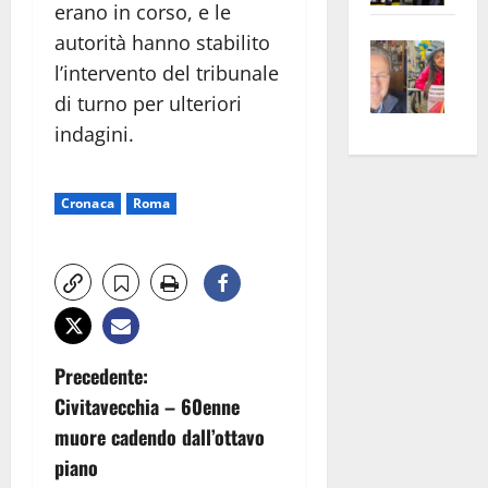
erano in corso, e le
apre
Area
autorità hanno stabilito
Vite
la
sogl
l’intervento del tribunale
–
rass
Isee
A
atte
di turno per ulteriori
a
Omb
anc
26mi
indagini.
Fest
Cont
euro
Fron
Vald
per
Cronaca
Roma
e
e
l’an
Gabb
Zang
acca
vis
202
a
vis
N
Precedente:
Civitavecchia – 60enne
a
muore cadendo dall’ottavo
v
piano