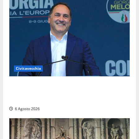
Civitavecchia
Civitavecchia – Fosso Crepacuore, Grasso (FdI): “Il
Comune sapeva del parere favorevole al rinnovo
dell’AIA e non ha informato il Consiglio”
6 Agosto 2026