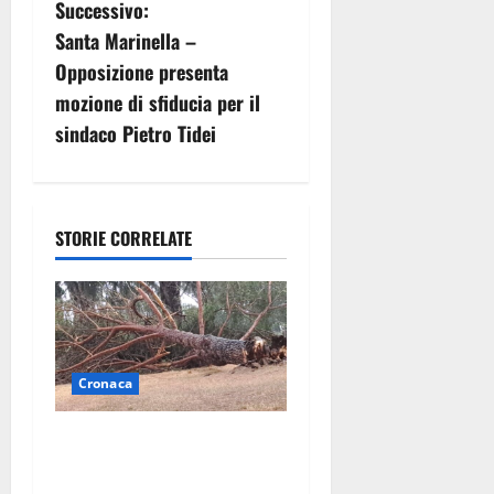
Successivo:
i
Santa Marinella –
g
Opposizione presenta
mozione di sfiducia per il
a
sindaco Pietro Tidei
z
i
STORIE CORRELATE
o
n
e
Cronaca
a
r
Maltempo su Civita
Castellana, alberi a terra e