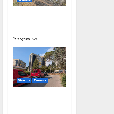
Principio di incendio nella
Riserva del Lago di Vico: sul
posto tracce di bivacchi
abusivi
6 Agosto 2026
Viterbo
Cronaca
Viterbo, paura in via
Murialdo: anziano minaccia
di lanciarsi dal settimo
piano, salvato dai