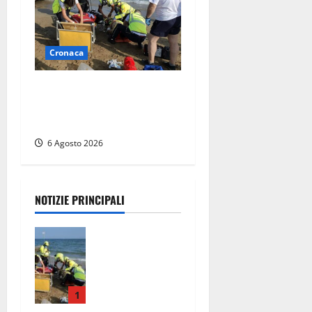
Cronaca
Tuffo vietato dal pontile,
muore un 17enne dopo
quattro giorni di agonia
6 Agosto 2026
NOTIZIE PRINCIPALI
Tuffo vietato
dal pontile,
muore un
17enne dopo
quattro
1
giorni di