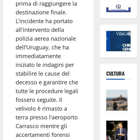
prima di raggiungere la
destinazione finale.
L’incidente ha portato
all’intervento della
polizia aerea nazionale
dell’Uruguay, che ha
immediatamente
iniziato le indagini per
CULTURA
stabilire le cause del
decesso e garantire che
tutte le procedure legali
Vite
–
fossero seguite. Il
L’Un
velivolo è rimasto a
ampl
terra presso l’aeroporto
Saba
la
Carrasco mentre gli
–
No
accertamenti forensi
Pian
Tax