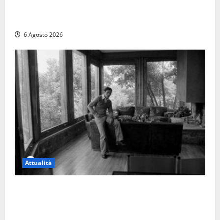
Tuffo vietato dal pontile, muore un 17enne dopo
quattro giorni di agonia
6 Agosto 2026
Attualità
Torre di Chia, l’Università Agraria risponde alle
polemiche: “Non è un esproprio, è l’esecuzione di
una sentenza”