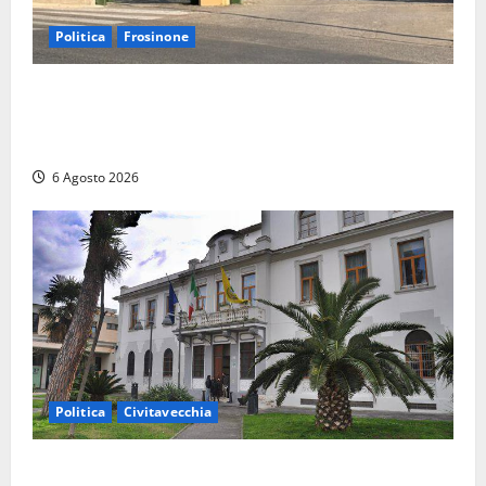
Politica
Frosinone
Ceccano, Sanità: la Regione e il centrodestra
‘firmano’ il decreto per la Casa della Comunità e
rivendicano la vittoria politica
6 Agosto 2026
Politica
Civitavecchia
Civitavecchia – Fratelli d’Italia sulle Terme Imperiali: