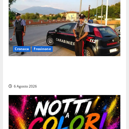
Cronaca
Frosinone
Ceccano – Rapina al Conad: minaccia il cassiere con
la pistola e fugge in camper con il bottino, arresto
lampo
6 Agosto 2026