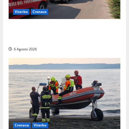
Viterbo
Cronaca
Viterbo, paura in via Murialdo: anziano minaccia di
lanciarsi dal settimo piano, salvato dai soccorritori
(FOTO)
6 Agosto 2026
Cronaca
Viterbo