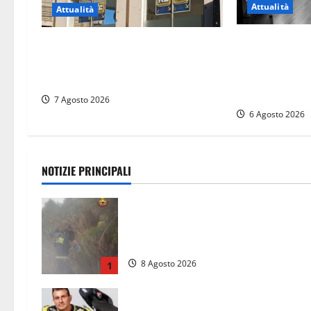
Attualità
Attualità
Torre di Chia, 
Viterbo – Diffida per la sindaca
risponde alle 
Frontini: “La scritta Remigrazione
esproprio, è l
è ancora al suo posto”
sentenza”
7 Agosto 2026
6 Agosto 2026
NOTIZIE PRINCIPALI
Escursionisti si perdono durante la
bufera nelle montagne di Sora.
Elicottero bliccato, soccorsi da terr
8 Agosto 2026
1
Alessandro Giannetti è morto dopo