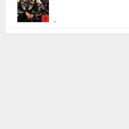
un mese di agonia: il giovane
carabiniere di Fontana Liri vittima d
un incidente in moto
3
8 Agosto 2026