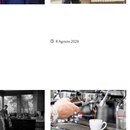
Sant’Agostino, la beffa de “La
 a Luigi Cavallari:
Scogliera”: il Comune autorizza il
ago di Vico ai 37
chiosco due giorni dopo i sigilli,
che
ma lo stabilimento resta bloccato
8 Agosto 2026