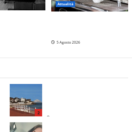
Attualità
l’Università Agraria
Viterbo – Pubblici esercizi aperti a
polemiche: “Non è un
Ferragosto, il comune predispone
’esecuzione di una
elenco
5 Agosto 2026
Furti delle chiavi di casa nelle auto,
l’allarme arriva anche a Santa
Marinella: “Grazie al libretto i ladri
a
trovano l’indirizzo”
2
8 Agosto 2026
Aveva compiuto 23 anni ieri: