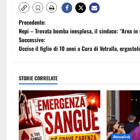
N
Precedente:
Nepi – Trovata bomba inesplosa, il sindaco: “Area in 
a
Successivo:
v
Uccise il figlio di 10 anni a Cura di Vetralla, ergast
i
g
STORIE CORRELATE
a
z
i
o
Attualità