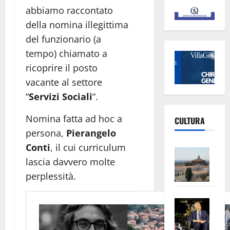
abbiamo raccontato
della nomina illegittima
del funzionario (a
tempo) chiamato a
ricoprire il posto
vacante al settore
“
Servizi Sociali
“.
Nomina fatta ad hoc a
CULTURA
persona,
Pierangelo
Conti
, il cui curriculum
Vite
lascia davvero molte
–
perplessità.
L’Un
ampl
Saba
la
–
No
Pian
Tax