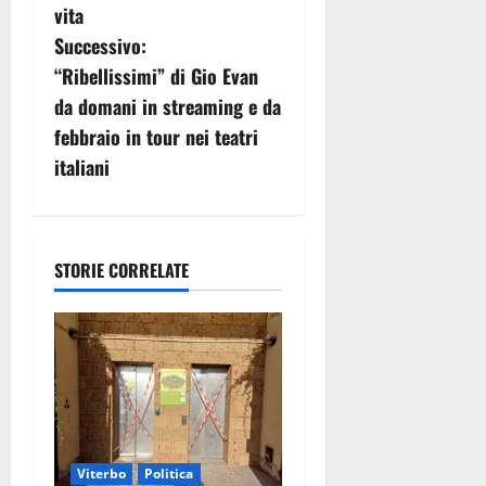
i
vita
g
Successivo:
“Ribellissimi” di Gio Evan
a
da domani in streaming e da
z
febbraio in tour nei teatri
italiani
i
o
n
STORIE CORRELATE
e
a
r
t
Viterbo
Politica