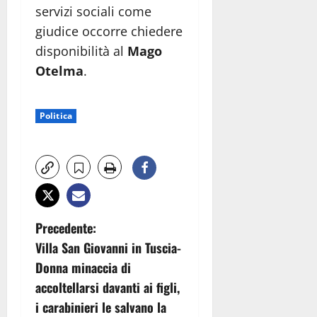
servizi sociali come
giudice occorre chiedere
disponibilità al
Mago
Otelma
.
Politica
N
Precedente:
Villa San Giovanni in Tuscia-
a
Donna minaccia di
v
accoltellarsi davanti ai figli,
i carabinieri le salvano la