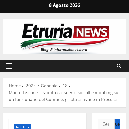
Vai
8 Agosto 2026
al
contenuto
Menu
principale
Home
2024
Gennaio
18
Montefiascone – Nomina ai servizi sociali e mobbing su
un funzionario del Comune, gli atti arrivano in Procura
Ricerca
Politica