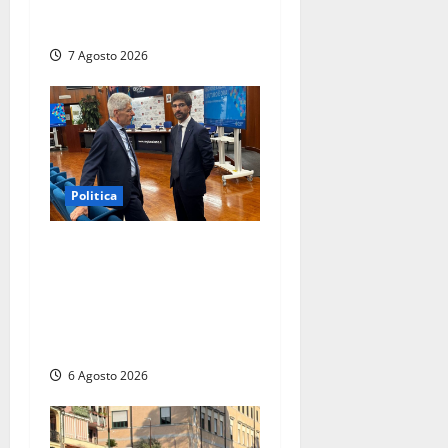
Ceccarelli dopo Emanuela
Turri
7 Agosto 2026
Politica
Sicurezza nei Comuni del
Lazio, il consigliere Sabatini
(FdI) presenta proposta di
legge per alzare la qualità
della vita
6 Agosto 2026