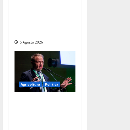
d’Italia sulle Terme
Imperiali: “Piendibene e
Cangani spieghino perché
stanno bloccando
un’occasione storica”
6 Agosto 2026
Agricoltura
Politica
Agricoltura, con
Coltivaitalia 1 miliardo di
euro in più per gli
agricoltori italiani.
Lollobrigida: