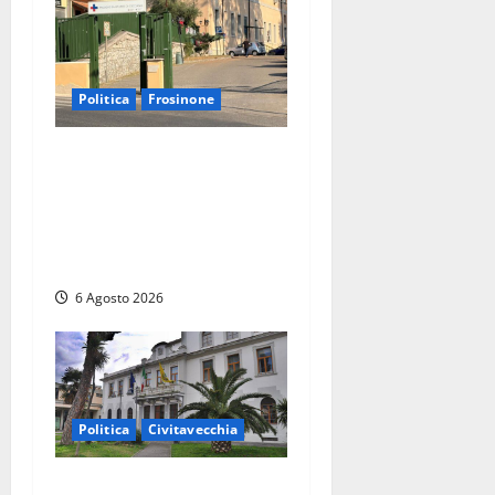
Politica
Frosinone
Ceccano, Sanità: la Regione
e il centrodestra ‘firmano’ il
decreto per la Casa della
Comunità e rivendicano la
vittoria politica
6 Agosto 2026
Politica
Civitavecchia
Civitavecchia – Fratelli