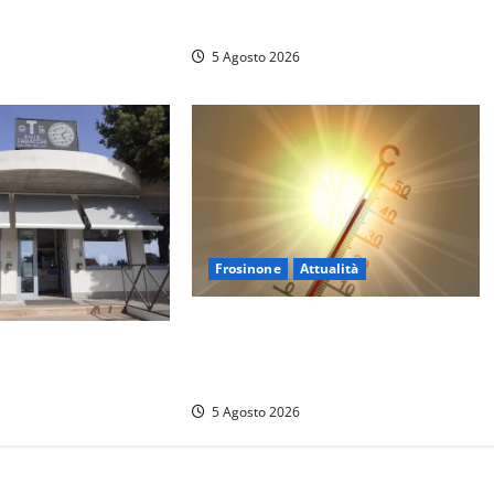
Montalto di Castro
5 Agosto 2026
Frosinone
Attualità
Frosinone ‘brucia’ da un mese: è
to premia Viterbo,
record di afa e notti tropicali. E i
 Poggino
temporali fanno danni
5 Agosto 2026