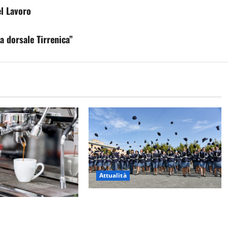
el Lavoro
a dorsale Tirrenica”
Attualità
Giuramento per il 233esimo corso
ici esercizi aperti a
allievi agenti della Polizia di Stato,
l comune predispone
tra loro anche Mattia Salvati di