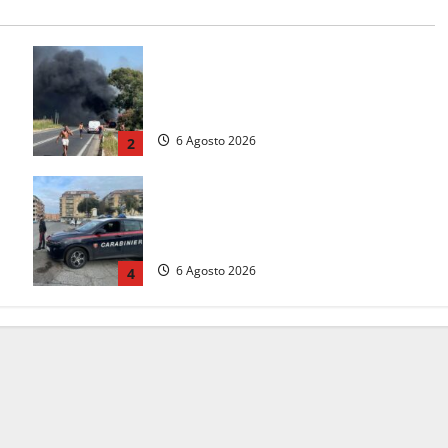
Santa Marinella – Vasto incendio
sull’Aurelia: strada chiusa in
a
entrambe le direzioni (FOTO)
6 Agosto 2026
2
Tarquinia – Inseguimento sulla
Tuscanese: 25enne senza patente
fermato dopo la fuga in auto
6 Agosto 2026
4