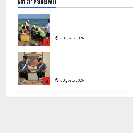
NOTIZIE PRINCIPALI
Tuffo vietato dal pontile, muore un
17enne dopo quattro giorni di agoni
6 Agosto 2026
1
Blitz dei Carabinieri a Ladispoli: in
una casa trovati 7 kg di hashish e
una donna chiusa a chiave
6 Agosto 2026
3