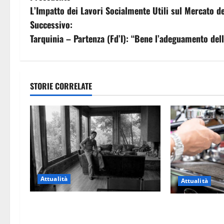
L’Impatto dei Lavori Socialmente Utili sul Mercato d
a
Successivo:
v
Tarquinia – Partenza (Fd’I): “Bene l’adeguamento dell
i
g
STORIE CORRELATE
a
z
i
o
Attualità
Attualità
n
e
Torre di Chia, l’Università Agraria
Viterbo – Pubbl
risponde alle polemiche: “Non è un
Ferragosto, i