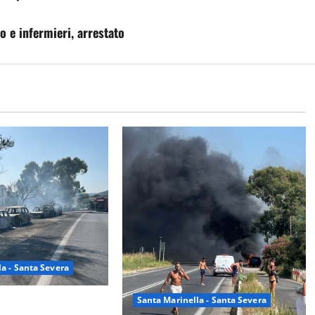
 e infermieri, arrestato
a - Santa Severa
Santa Marinella - Santa Severa
a – Maxi incendio