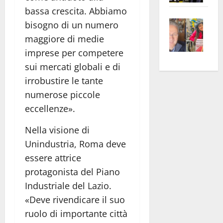
apre
Area
bassa crescita. Abbiamo
Vite
la
sogl
bisogno di un numero
–
rass
Isee
maggiore di medie
A
atte
a
imprese per competere
Omb
anc
26mi
sui mercati globali e di
Fest
Cont
euro
irrobustire le tante
Fron
Vald
per
numerose piccole
e
e
l’an
eccellenze».
Gabb
Zang
acca
vis
202
Nella visione di
a
Unindustria, Roma deve
vis
essere attrice
protagonista del Piano
Industriale del Lazio.
«Deve rivendicare il suo
ruolo di importante città