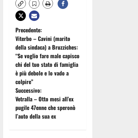
N
Precedente:
Viterbo – Cavini (marito
a
della sindaca) a Bruzziches:
v
“Se voglio fare male capisco
chi del tuo stato di famiglia
i
è più debole e lo vado a
g
colpire”
Successivo:
a
Vetralla – Otto mesi all’ex
z
pugile 47enne che speronò
l’auto della sua ex
i
o