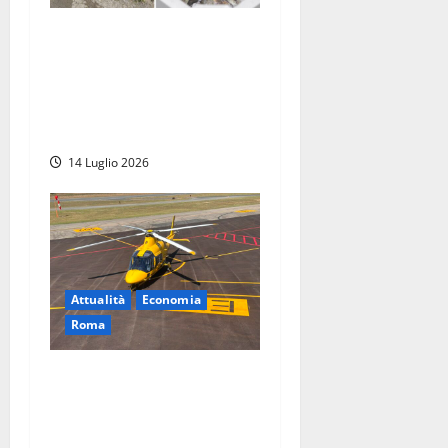
Capalbio, Coopam in
liquidazione: la crisi
dell’acquacoltura mette in
ginocchio la filiera
maremmana
14 Luglio 2026
Attualità
Economia
Roma
Decolla la Regional Air
Mobility: Roma Urbe hub
nazionale, AvioItaliana di