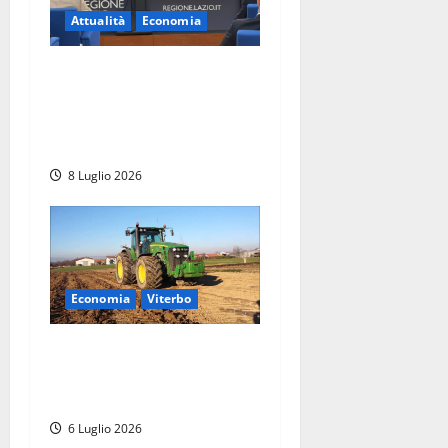
Attualità
Economia
Piano industriale del Lazio:
crescono investimenti ed
esportazioni, fissati i punti
strategici del futuro
8 Luglio 2026
Economia
Viterbo
Viterbo è la provincia più
agricola del Centro Italia e
settima a livello nazionale
6 Luglio 2026