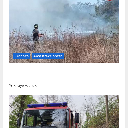
Cronaca
Area Braccianese
Vasto incendio ad Anguillara, fiamme vicino alle
abitazioni: mobilitati i Vigili del fuoco
5 Agosto 2026