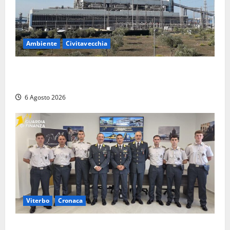
Ambiente
Civitavecchia
Civitavecchia – Tvn, il Comitato “Salviamo il Bosco”:
“Bene la fine del carbone, ma il bosco va tutelato”
6 Agosto 2026
Viterbo
Cronaca
Tarquinia, sei allievi marescialli della Guardia di