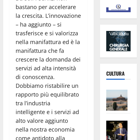
bastano per accelerare
la crescita. L’innovazione
– ha aggiunto – si
trasferisce e si valorizza
nella manifattura ed è la
manifattura che fa
crescere la domanda dei
servizi ad alta intensità
CULTURA
di conoscenza.
Dobbiamo ristabilire un
Vite
rapporto più equilibrato
–
tra l’industria
L’Un
intelligente e i servizi ad
ampl
alto valore aggiunto
Saba
la
nella nostra economia
–
No
come antidoto alla
Pian
Tax