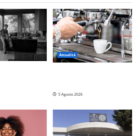
Attualità
l’Università Agraria
Viterbo – Pubblici esercizi aperti a
polemiche: “Non è un
Ferragosto, il comune predispone
’esecuzione di una
elenco
5 Agosto 2026