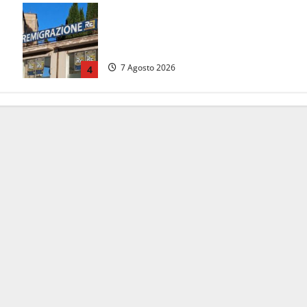
Viterbo – Diffida per la sindaca
Frontini: “La scritta Remigrazione è
ancora al suo posto”
7 Agosto 2026
4