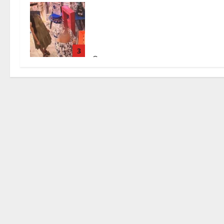
Svaligiano una farmacia a Viterbo
davanti alle telecamere, poi
commettono altri furti a Orte: è
caccia a due donne
3
7 Agosto 2026