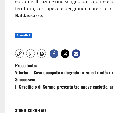
edizione. Il Lazio è uno scrigno da scoprire 
territorio, consapevole dei grandi margini di 
Baldassarre.
Attualità
N
Precedente:
Viterbo – Case occupate e degrado in zona Trinità: i 
a
Successivo:
v
Il Caseificio di Sorano presenta tre nuove caciotte, 
i
g
STORIE CORRELATE