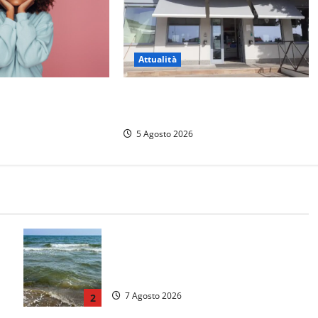
Attualità
ali: tutte le
Il SuperEnalotto premia Viterbo,
una vincita al Poggino
5 Agosto 2026
Montalto Marina, schiuma e acqua
colorata in mare: Arpa Lazio fa
chiarezza
7 Agosto 2026
2