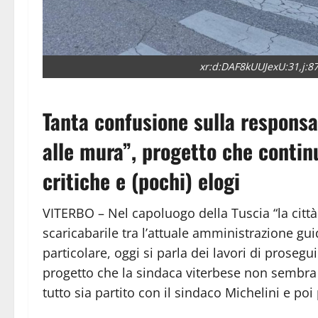
xr:d:DAF8kUUJexU:31,j:
Tanta confusione sulla responsa
alle mura”, progetto che continu
critiche e (pochi) elogi
VITERBO – Nel capoluogo della Tuscia “la cit
scaricabarile tra l’attuale amministrazione gui
particolare, oggi si parla dei lavori di proseg
progetto che la sindaca viterbese non sembra
tutto sia partito con il sindaco Michelini e po