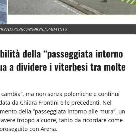
8793702703647909935,t:24041012
bilità della “passeggiata intorno
a a dividere i viterbesi tra molte
tà cambia”, ma non senza polemiche e continui
data da Chiara Frontini e le precedenti. Nel
uimento della “passeggiata intorno alle mura”, un
 avere troppo a cuore, tanto da ricordare come
i proseguito con Arena.