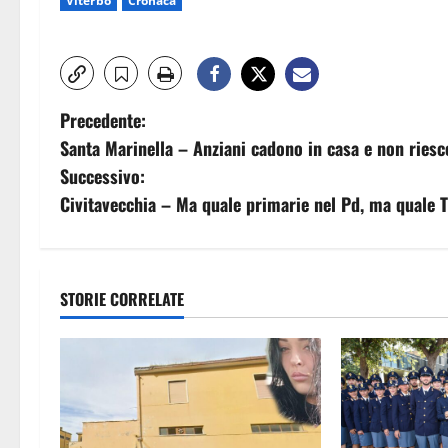
Viterbo
Cronaca
N
Precedente:
Santa Marinella – Anziani cadono in casa e non riescon
a
Successivo:
v
Civitavecchia – Ma quale primarie nel Pd, ma quale T
i
g
STORIE CORRELATE
a
z
i