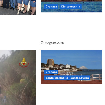
Cronaca
Civitavecchia
Istituto Santa Cecilia, stop agli
i della Polizia
infermieri di notte: la
mila euro in
preoccupazione di famiglie e
pazienti
9 Agosto 2026
Cronaca
Santa Marinella - Santa Severa
Furti delle chiavi di casa nelle auto,
l’allarme arriva anche a Santa
Marinella: “Grazie al libretto i ladri