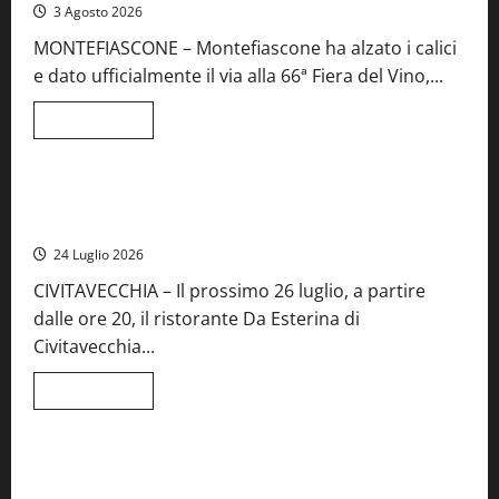
iscrizioni
3 Agosto 2026
al
Concorso
MONTEFIASCONE – Montefiascone ha alzato i calici
regionale
del
e dato ufficialmente il via alla 66ª Fiera del Vino,...
Lazio
Leggi
Leggi tutto
di
Food News
più
su
Montefiascone
brinda
Stecca x Esterina: una serata a quattro mani tra Roma e il
alla
mare di Civitavecchia
sua
Fiera
24 Luglio 2026
del
Vino:
CIVITAVECCHIA – Il prossimo 26 luglio, a partire
inaugurazione
da
dalle ore 20, il ristorante Da Esterina di
record
per
Civitavecchia...
la
66ª
edizione
Leggi
Leggi tutto
di
Cronaca
Food News
Viterbo
più
su
Stecca
x
Montefiascone – I NAS dei carabinieri chiudono la Cantina
Esterina:
Sociale: gravi carenze igieniche
una