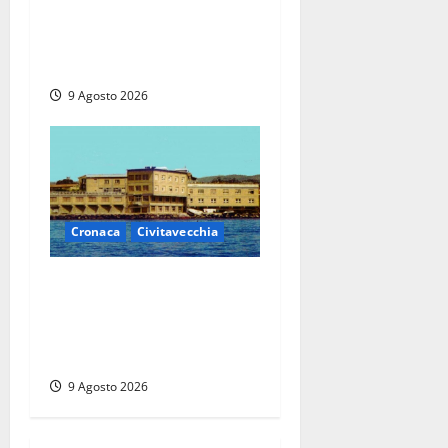
I giovani agenti della Polizia
donano oltre 3mila euro in
beneficenza
9 Agosto 2026
Cronaca
Civitavecchia
Istituto Santa Cecilia, stop
agli infermieri di notte: la
preoccupazione di famiglie
e pazienti
9 Agosto 2026