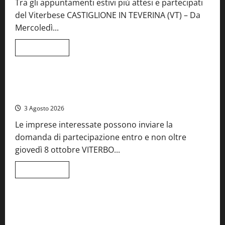
Tra gli appuntamenti estivi più attesi e partecipati
del Viterbese CASTIGLIONE IN TEVERINA (VT) – Da
Mercoledì...
Leggi
Leggi tutto
di
Food News
più
su
A
Castiglione
Birre Preziose, aperte le iscrizioni al Concorso regionale
in
del Lazio
Teverina
la
3 Agosto 2026
41esima
festa
Le imprese interessate possono inviare la
del
Vino:
domanda di partecipazione entro e non oltre
cantine
aperte,
giovedì 8 ottobre VITERBO...
musica
e
spettacolo
Leggi
Leggi tutto
di
Viterbo
Food News
più
su
Birre
Preziose,
Montefiascone brinda alla sua Fiera del Vino: inaugurazione
aperte
da record per la 66ª edizione
le