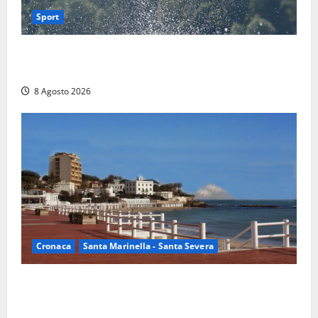
Sport
Rieti – Mondiali di Wakeboard 2026, Noa Gualtieri è
campione del mondo Under 14
8 Agosto 2026
Cronaca
Santa Marinella - Santa Severa
Furti delle chiavi di casa nelle auto, l’allarme arriva
anche a Santa Marinella: “Grazie al libretto i ladri