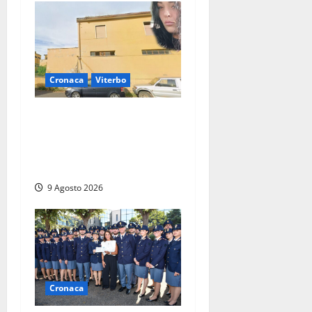
Cronaca
Viterbo
Morte della 23enne
Benedetta all’ex consorzio
agrario, fatale il “festino”
del compleanno
9 Agosto 2026
Cronaca