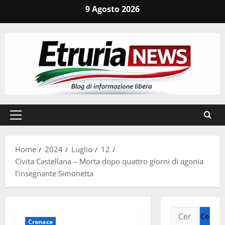
Vai
9 Agosto 2026
al
contenuto
Menu
principale
Home
2024
Luglio
12
Civita Castellana – Morta dopo quattro giorni di agonia
l’insegnante Simonetta
Ricerca
Cronaca