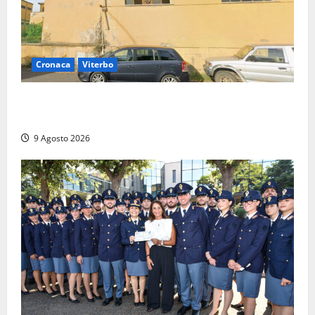
Cronaca
Viterbo
Morte della 23enne Benedetta all’ex consorzio
agrario, fatale il “festino” del compleanno
9 Agosto 2026