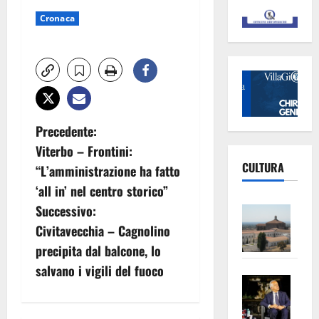
Cronaca
N
Precedente:
Viterbo – Frontini:
a
CULTURA
“L’amministrazione ha fatto
v
‘all in’ nel centro storico”
Vite
Successivo:
i
–
Civitavecchia – Cagnolino
L’Un
g
precipita dal balcone, lo
ampl
salvano i vigili del fuoco
a
Saba
la
–
No
z
Pian
Tax