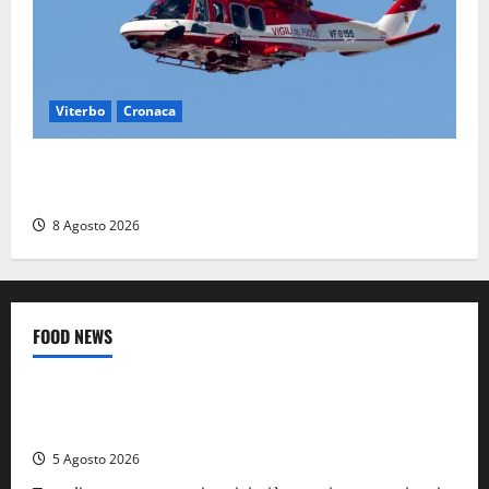
Viterbo
Cronaca
Scattano le ricerche per un piccolo elicottero
precipitato a Sutri: era un falso allarme
8 Agosto 2026
FOOD NEWS
Food News
Viterbo
A Castiglione in Teverina la 41esima festa del Vino: cantine
aperte, musica e spettacolo
5 Agosto 2026