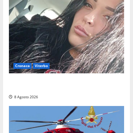
Cronaca
Viterbo
Aveva compiuto 23 anni ieri: Benedetta trovata
morta nell’ex Consorzio agrario
8 Agosto 2026