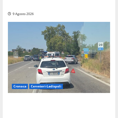
Scossa di terremoto nell’alta Tuscia
9 Agosto 2026
Cronaca
Cerveteri-Ladispoli
Grave incidente sull’Aurelia tra Ladispoli e
Torrimpietra, corsia per Civitavecchia bloccata per
due ore