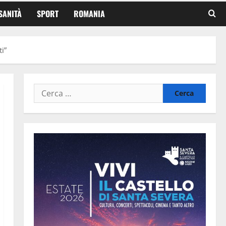
SANITÀ
SPORT
ROMANIA
i”
Ricerca
per: