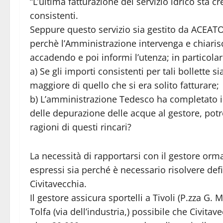
“L’ultima fatturazione del servizio idrico sta c
consistenti.
Seppure questo servizio sia gestito da ACEATO2
perchè l’Amministrazione intervenga e chiarisc
accadendo e poi informi l’utenza; in particola
a) Se gli importi consistenti per tali bollette 
maggiore di quello che si era solito fatturare;
b) L’amministrazione Tedesco ha completato il
delle depurazione delle acque al gestore, pot
ragioni di questi rincari?
La necessità di rapportarsi con il gestore orma
espressi sia perché è necessario risolvere def
Civitavecchia.
Il gestore assicura sportelli a Tivoli (P.zza G. M
Tolfa (via dell’industria,) possibile che Civit