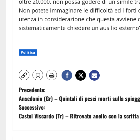
oltre 20.000, non possa godere di un simile t
Non potete immaginare le difficoltà ed i forti
utenza in considerazione che questa avviene o
sistematicamente chiedere un ausilio esterno”
Politica
N
Precedente:
Ansedonia (Gr) – Quintali di pesci morti sulla spiagg
a
Successivo:
v
Castel Viscardo (Tr) – Ritrovato anello con la scritt
i