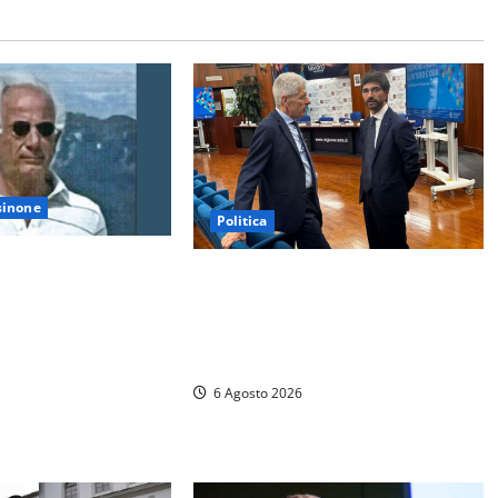
sinone
Politica
ni di Frosinone, il
Sicurezza nei Comuni del Lazio, il
 allarga ancora:
consigliere Sabatini (FdI) presenta
resso di Giorgio
proposta di legge per alzare la
o Emanuela Turri
qualità della vita
6 Agosto 2026