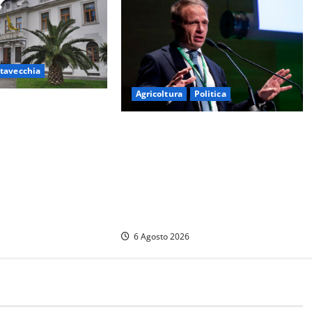
itavecchia
Agricoltura
Politica
 Fratelli d’Italia
periali: “Piendibene
Agricoltura, con Coltivaitalia 1
eghino perché stanno
miliardo di euro in più per gli
ccasione storica”
agricoltori italiani. Lollobrigida:
“Finanziamento mai avvenuto
prima nella storia della
Repubblica”
6 Agosto 2026