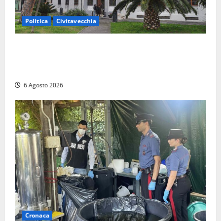
Politica
Civitavecchia
Civitavecchia – Fratelli d’Italia sulle Terme Imperiali:
“Piendibene e Cangani spieghino perché stanno
bloccando un’occasione storica”
6 Agosto 2026
Cronaca