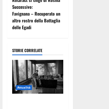
Rotaract si tinge di Rosina”
v
Successivo:
Favignana – Recuperato un
i
altro rostro della Battaglia
g
delle Egadi
a
z
STORIE CORRELATE
i
o
n
e
Attualità
a
Torre di Chia, l’Università
Agraria risponde alle