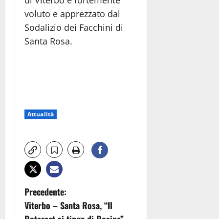
di Viterbo e fortemente
voluto e apprezzato dal
Sodalizio dei Facchini di
Santa Rosa.
Attualità
N
Precedente:
Viterbo – Santa Rosa, “Il
a