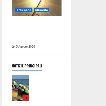
Frosinone
Attualità
Frosinone ‘brucia’ da un
mese: è record di afa e notti
tropicali. E i temporali
fanno danni
5 Agosto 2026
NOTIZIE PRINCIPALI
Tuffo vietato
dal pontile,
muore un
17enne dopo
quattro
1
giorni di