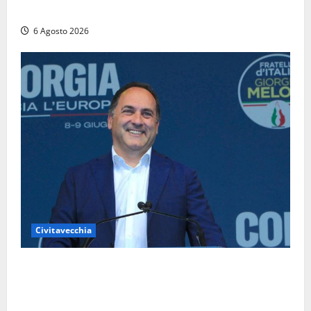
chiusa in entrambe le direzioni (FOTO)
6 Agosto 2026
Civitavecchia
Civitavecchia – Fosso Crepacuore, Grasso (FdI): “Il
Comune sapeva del parere favorevole al rinnovo
dell’AIA e non ha informato il Consiglio”