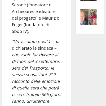
apre
Serone (fondatore di
Area
Vite
la
sogl
Archeoares e ideatore
–
rass
Isee
del progetto) e Maurizio
A
atte
a
Fuggi (fondatore di
Omb
anc
26mi
SbobTV).
Fest
Cont
euro
Fron
Vald
per
“Un’assoluta novità
– ha
e
e
l’an
dichiarato la sindaca –
Gabb
Zang
acca
che vuole far rivivere al
vis
202
di fuori del 3 settembre,
a
sera del Trasporto, le
vis
stesse sensazioni. E’ il
racconto delle emozioni
di quella sera che potrà
essere fruibile 365 giorni
l’anno, un’ulteriore