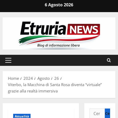
Vai
6 Agosto 2026
al
contenuto
Menu
principale
Home
2024
Agosto
26
Viterbo, la Macchina di Santa Rosa diventa “virtuale”
grazie alla realtà immersiva
Ricerca
Attualità