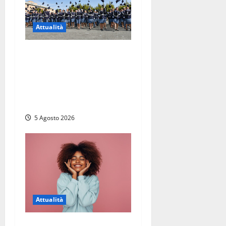
Attualità
Giuramento per il 233esimo
corso allievi agenti della
Polizia di Stato, tra loro
anche Mattia Salvati di
Montalto di Castro
5 Agosto 2026
Attualità
Prestiti personali: tutte le