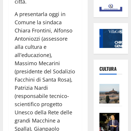
città.
A presentarla oggi in
Comune la sindaca
Chiara Frontini, Alfonso
Antoniozzi (assessore
alla cultura e
all’educazione),
Massimo Mecarini
CULTURA
(presidente del Sodalizio
Facchini di Santa Rosa),
Vite
Patrizia Nardi
–
(responsabile tecnico-
L’Un
scientifico progetto
ampl
Unesco della Rete delle
Saba
la
grandi Macchine a
–
No
Spalla), Gianpaolo
Pian
Tax