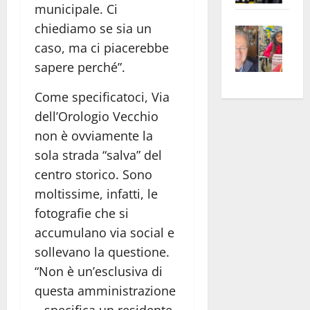
municipale. Ci
apre
Area
chiediamo se sia un
Vite
la
sogl
caso, ma ci piacerebbe
–
rass
Isee
A
atte
a
sapere perché”.
Omb
anc
26mi
Come specificatoci, Via
Fest
Cont
euro
dell’Orologio Vecchio
Fron
Vald
per
e
e
non è ovviamente la
l’an
Gabb
Zang
acca
sola strada “salva” del
vis
202
centro storico. Sono
a
moltissime, infatti, le
vis
fotografie che si
accumulano via social e
sollevano la questione.
“Non è un’esclusiva di
questa amministrazione
– specifica un residente