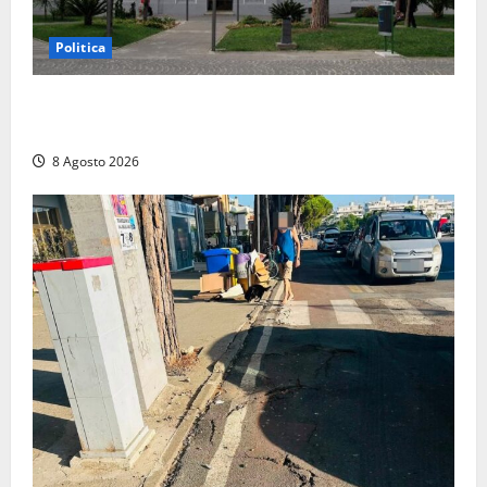
Politica
Civitavecchia – Accesso agli atti: “Il M5S vota ciò
che dice di non condividere”
8 Agosto 2026