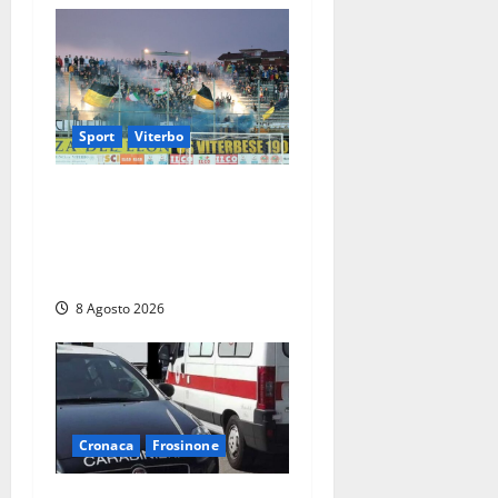
Sport
Viterbo
La Viterbese riparte dalla
Serie D: tre amichevoli a
Chianciano, poi il debutto in
Coppa Italia con l’Anzio
8 Agosto 2026
Cronaca
Frosinone