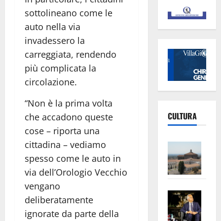
sottolineano come le
auto nella via
invadessero la
carreggiata, rendendo
più complicata la
circolazione.
“Non è la prima volta
CULTURA
che accadono queste
cose – riporta una
cittadina – vediamo
Vite
–
spesso come le auto in
L’Un
via dell’Orologio Vecchio
ampl
vengano
Saba
la
deliberatamente
–
No
ignorate da parte della
Pian
Tax