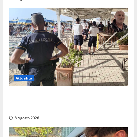
Attualità
Sant’Agostino, la beffa de “La Scogliera”: il Comune
autorizza il chiosco due giorni dopo i sigilli, ma lo
stabilimento resta bloccato
8 Agosto 2026