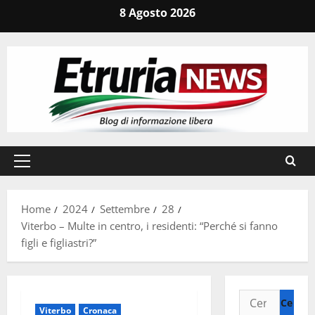
Vai
8 Agosto 2026
al
contenuto
Menu
principale
Home
2024
Settembre
28
Viterbo – Multe in centro, i residenti: “Perché si fanno
figli e figliastri?”
Ricerca
Viterbo
Cronaca