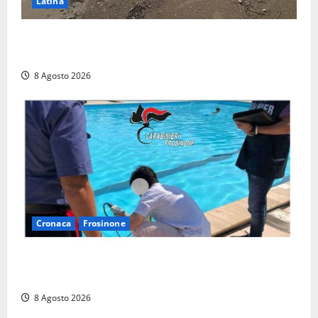
Latina
Latina, 1,1 milioni contro l’erosione: interventi anche
a Rio Martino e Foce Verde
8 Agosto 2026
Cronaca
Frosinone
Irregolarità in una piscina di Roccasecca: scattano
la sospensione e una pesante multa
8 Agosto 2026