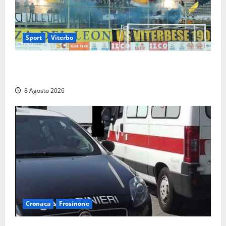
Sport
Viterbo
La Viterbese riparte dalla Serie D: tre amichevoli a
Chianciano, poi il debutto in Coppa Italia con l’Anzio
8 Agosto 2026
Cronaca
Frosinone