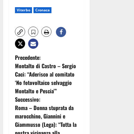
Viterbo
Cronaca
N
Precedente:
Montalto di Castro – Sergio
a
Caci: “Aderisco al comitato
v
‘No fotovoltaico selvaggio
Montalto e Pescia’”
i
Successivo:
g
Roma – Donna stuprata da
marocchino, Giannini e
a
Giammusso (Lega): “Tutta la
nostra vicinanza alla