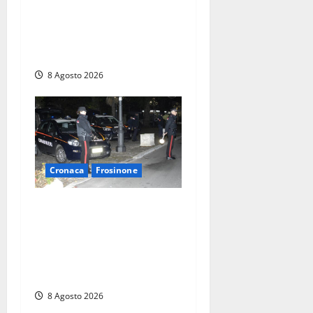
Anziano bloccato con lo
spray al peperoncino: per
un 73enne di Esperia scatta
la libertà vigilata
8 Agosto 2026
Cronaca
Frosinone
Coppia sorpresa con la
droga in casa a Fiuggi:
l’alloggio era un
‘laboratorio’ per preparare
dosi
8 Agosto 2026