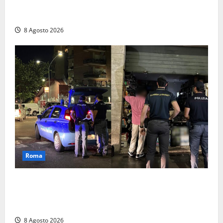
Anziano bloccato con lo spray al peperoncino: per
un 73enne di Esperia scatta la libertà vigilata
8 Agosto 2026
Roma
Roma – Val Melaina, blitz interforze nel quartiere:
chiusi un bar e un minimarket, quasi 40mila euro di
multe
8 Agosto 2026