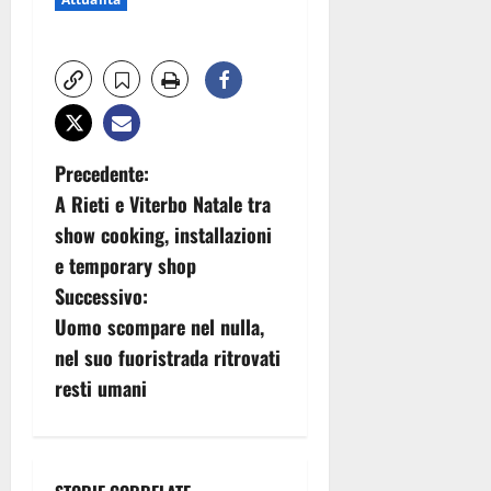
N
Precedente:
A Rieti e Viterbo Natale tra
a
show cooking, installazioni
v
e temporary shop
Successivo:
i
Uomo scompare nel nulla,
g
nel suo fuoristrada ritrovati
resti umani
a
z