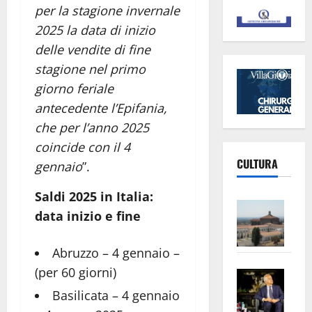
per la stagione invernale
2025 la data di inizio
delle vendite di fine
stagione nel primo
giorno feriale
antecedente l’Epifania,
che per l’anno 2025
coincide con il 4
CULTURA
gennaio
”.
Saldi 2025 in Italia:
Vite
data inizio e fine
–
L’Un
Abruzzo – 4 gennaio –
ampl
(per 60 giorni)
Saba
la
–
No
Basilicata – 4 gennaio
Pian
Tax