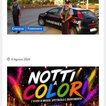
Cronaca
Frosinone
Ceccano – Rapina al Conad: minaccia il cassiere con
la pistola e fugge in camper con il bottino, arresto
lampo
6 Agosto 2026