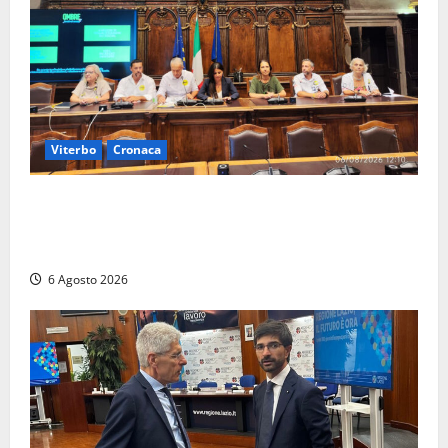
Viterbo
Cronaca
Viterbo – Ombre Festival chiude con successo e
pensa al futuro: “Ora progetto pilota per una Fiera
del Libro nella Tuscia”
6 Agosto 2026