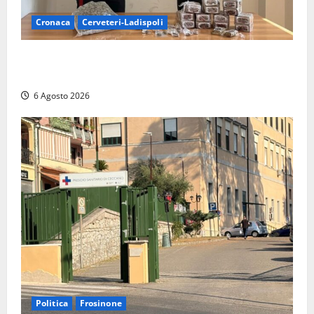
Cronaca
Cerveteri-Ladispoli
Blitz dei Carabinieri a Ladispoli: in una casa trovati
7 kg di hashish e una donna chiusa a chiave
6 Agosto 2026
Politica
Frosinone