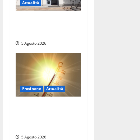
Attualità
Il SuperEnalotto premia
Viterbo, una vincita al
Poggino
5 Agosto 2026
Frosinone
Attualità
Frosinone ‘brucia’ da un
mese: è record di afa e notti
tropicali. E i temporali
fanno danni
5 Agosto 2026