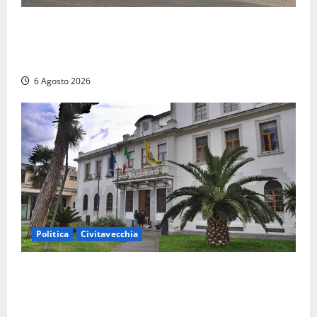
Ceccano, Sanità: la Regione e il centrodestra
‘firmano’ il decreto per la Casa della Comunità e
rivendicano la vittoria politica
6 Agosto 2026
Politica
Civitavecchia
Civitavecchia – Fratelli d’Italia sulle Terme Imperiali:
“Piendibene e Cangani spieghino perché stanno
bloccando un’occasione storica”