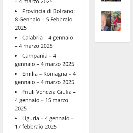
– 4 marzo 2025
apre
Area
Provincia di Bolzano:
Vite
la
sogl
8 Gennaio – 5 Febbraio
–
rass
Isee
2025
A
atte
a
Omb
anc
26mi
Calabria – 4 gennaio
Fest
Cont
euro
– 4 marzo 2025
Fron
Vald
per
Campania – 4
e
e
l’an
gennaio – 4 marzo 2025
Gabb
Zang
acca
vis
202
Emilia – Romagna – 4
a
gennaio – 4 marzo 2025
vis
Friuli Venezia Giulia –
4 gennaio – 15 marzo
2025
Liguria – 4 gennaio –
17 febbraio 2025