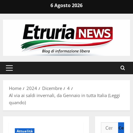
Vai
6 Agosto 2026
al
contenuto
Menu
principale
Home
2024
Dicembre
4
Al via ai saldi invernali, da Gennaio in tutta Italia (Leggi
quando)
Ricerca
Attualità