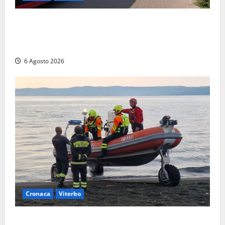
Viterbo, paura in via Murialdo: anziano minaccia di
lanciarsi dal settimo piano, salvato dai soccorritori
(FOTO)
6 Agosto 2026
Cronaca
Viterbo
Imbarcazione si capovolge al Lago di Bolsena,