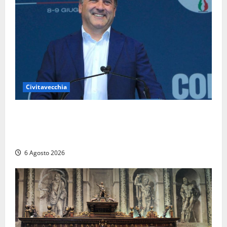
Civitavecchia
Civitavecchia – Fosso Crepacuore, Grasso (FdI): “Il
Comune sapeva del parere favorevole al rinnovo
dell’AIA e non ha informato il Consiglio”
6 Agosto 2026