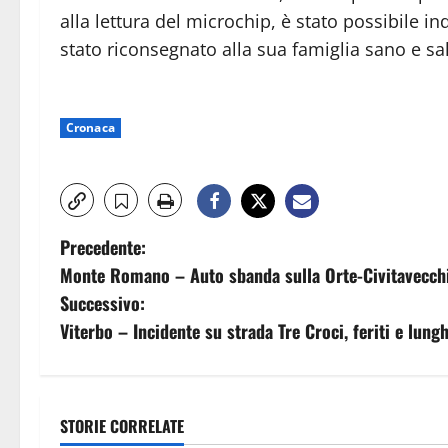
alla lettura del microchip, è stato possibile indi
stato riconsegnato alla sua famiglia sano e sal
Cronaca
N
Precedente:
Monte Romano – Auto sbanda sulla Orte-Civitavecchia,
a
Successivo:
v
Viterbo – Incidente su strada Tre Croci, feriti e lung
i
g
STORIE CORRELATE