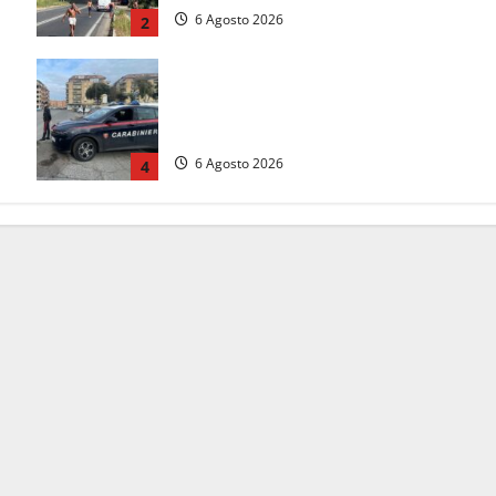
6 Agosto 2026
2
Tarquinia – Inseguimento sulla
Tuscanese: 25enne senza patente
fermato dopo la fuga in auto
6 Agosto 2026
4