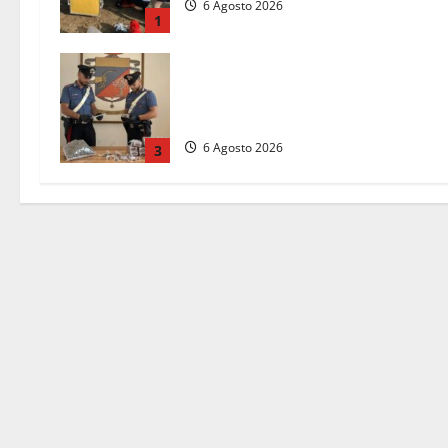
6 Agosto 2026
1
Blitz dei Carabinieri a Ladispoli: in
una casa trovati 7 kg di hashish e
una donna chiusa a chiave
6 Agosto 2026
3