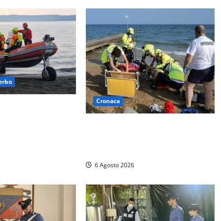
erbo
Cronaca
i capovolge al Lago
uattro persone messe
Tuffo vietato dal pontile, muore un
gili del fuoco
17enne dopo quattro giorni di
agonia
6 Agosto 2026