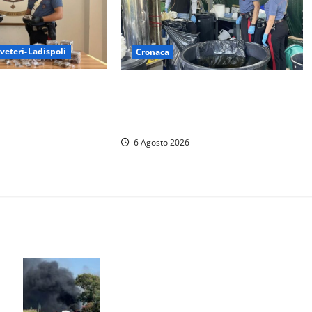
veteri-Ladispoli
Cronaca
inieri a Ladispoli: in
Latina – Carabinieri scoprono
ti 7 kg di hashish e
raffineria di cocaina nelle
sa a chiave
campagne, cinque arresti
6 Agosto 2026
Santa Marinella – Vasto incendio
sull’Aurelia: strada chiusa in
a
entrambe le direzioni (FOTO)