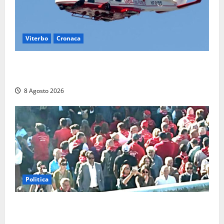
Viterbo
Cronaca
Scattano le ricerche per un piccolo elicottero
precipitato a Sutri: era un falso allarme
8 Agosto 2026
Politica
“Cgil volta le spalle a La Russa e Sberna” a
Marcinelle, Meloni: “Gesto vergognoso”. Landini