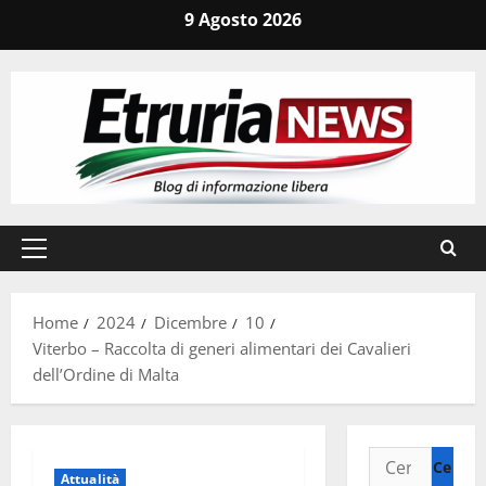
Vai
9 Agosto 2026
al
contenuto
Menu
principale
Home
2024
Dicembre
10
Viterbo – Raccolta di generi alimentari dei Cavalieri
dell’Ordine di Malta
Ricerca
Attualità