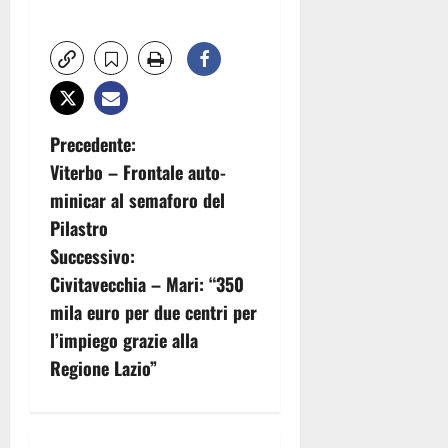
N
Precedente:
Viterbo – Frontale auto-
a
minicar al semaforo del
v
Pilastro
Successivo:
i
Civitavecchia – Mari: “350
g
mila euro per due centri per
l’impiego grazie alla
a
Regione Lazio”
z
i