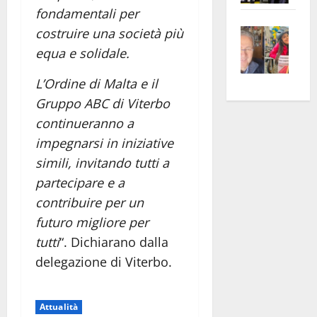
fondamentali per
apre
Area
Vite
la
sogl
costruire una società più
–
rass
Isee
equa e solidale.
A
atte
a
L’Ordine di Malta e il
Omb
anc
26mi
Fest
Cont
Gruppo ABC di Viterbo
euro
Fron
Vald
per
continueranno a
e
e
l’an
impegnarsi in iniziative
Gabb
Zang
acca
simili, invitando tutti a
vis
202
partecipare e a
a
contribuire per un
vis
futuro migliore per
tutti
“. Dichiarano dalla
delegazione di Viterbo.
Attualità