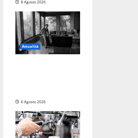
8 Agosto 2026
Attualità
Torre di Chia, l’Università
Agraria risponde alle
polemiche: “Non è un
esproprio, è l’esecuzione di
una sentenza”
6 Agosto 2026