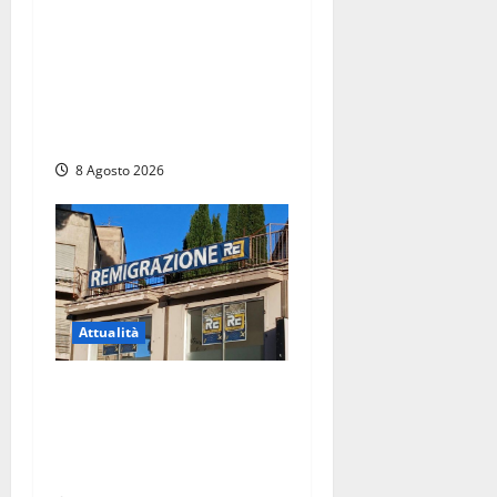
Sant’Agostino, la beffa de
“La Scogliera”: il Comune
autorizza il chiosco due
giorni dopo i sigilli, ma lo
stabilimento resta bloccato
8 Agosto 2026
Attualità
Viterbo – Diffida per la
sindaca Frontini: “La scritta
Remigrazione è ancora al
suo posto”