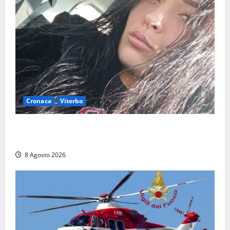
Cronaca
Viterbo
Aveva compiuto 23 anni ieri: Benedetta trovata
morta nell’ex Consorzio agrario
8 Agosto 2026