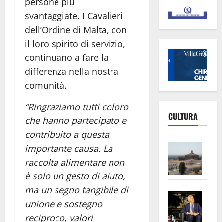
persone più
svantaggiate. I Cavalieri
dell’Ordine di Malta, con
il loro spirito di servizio,
continuano a fare la
differenza nella nostra
comunità.
“Ringraziamo tutti coloro
CULTURA
che hanno partecipato e
contribuito a questa
Vite
importante causa. La
–
raccolta alimentare non
L’Un
è solo un gesto di aiuto,
ampl
ma un segno tangibile di
Saba
la
unione e sostegno
–
No
reciproco, valori
Pian
Tax