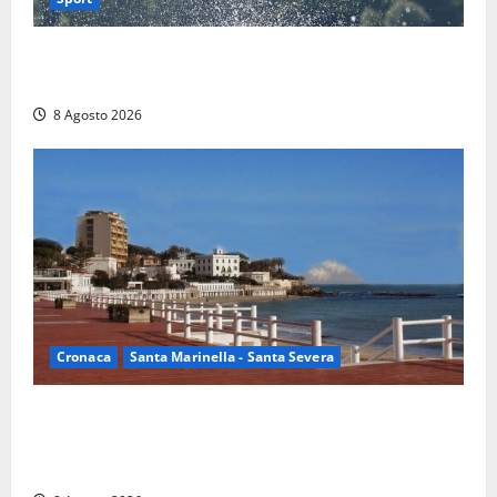
Rieti – Mondiali di Wakeboard 2026, Noa Gualtieri è
campione del mondo Under 14
8 Agosto 2026
Cronaca
Santa Marinella - Santa Severa
Furti delle chiavi di casa nelle auto, l’allarme arriva
anche a Santa Marinella: “Grazie al libretto i ladri
trovano l’indirizzo”