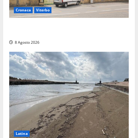
Cronaca
Viterbo
Viterbo, giovane donna trovata morta nell’ex
Consorzio agrario sulla Teverina
8 Agosto 2026
Latina