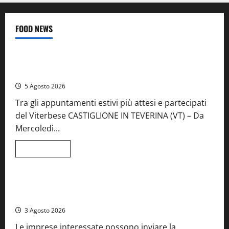
FOOD NEWS
Food News
Viterbo
A Castiglione in Teverina la 41esima festa del Vino: cantine
aperte, musica e spettacolo
5 Agosto 2026
Tra gli appuntamenti estivi più attesi e partecipati
del Viterbese CASTIGLIONE IN TEVERINA (VT) – Da
Mercoledì...
Leggi
Leggi tutto
di
Food News
più
su
A
Castiglione
Birre Preziose, aperte le iscrizioni al Concorso regionale
in
del Lazio
Teverina
la
3 Agosto 2026
41esima
festa
Le imprese interessate possono inviare la
del