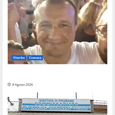
Viterbo
Cronaca
Brutto incidente stradale per Alessio Fiorillo:
Viterbo si stringe al suo “ciuffo”
8 Agosto 2026