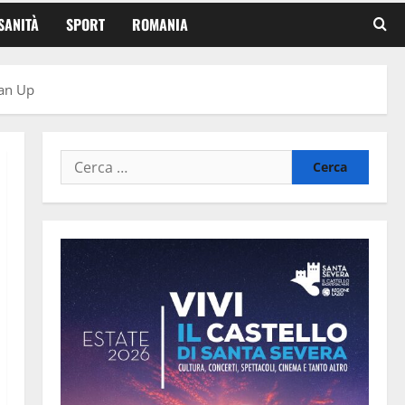
SANITÀ
SPORT
ROMANIA
ean Up
Ricerca
per: