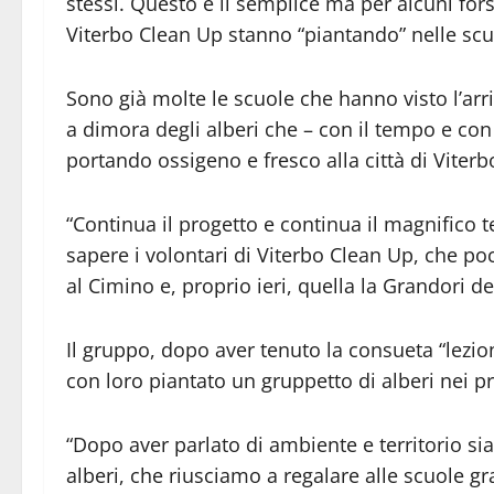
stessi. Questo è il semplice ma per alcuni for
Viterbo Clean Up stanno “piantando” nelle scuo
Sono già molte le scuole che hanno visto l’arr
a dimora degli alberi che – con il tempo e con
portando ossigeno e fresco alla città di Viterb
“Continua il progetto e continua il magnifico 
sapere i volontari di Viterbo Clean Up, che poc
al Cimino e, proprio ieri, quella la Grandori d
Il gruppo, dopo aver tenuto la consueta “lezion
con loro piantato un gruppetto di alberi nei pre
“Dopo aver parlato di ambiente e territorio si
alberi, che riusciamo a regalare alle scuole g