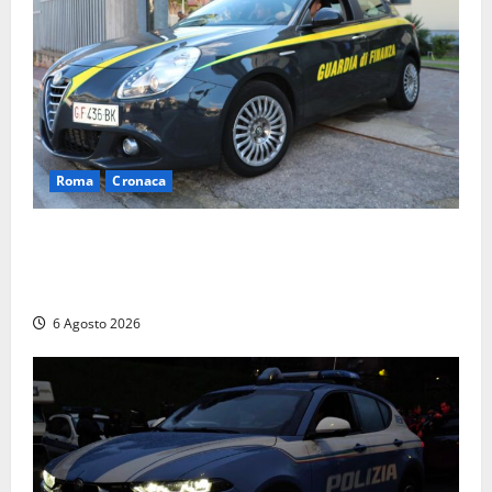
Roma
Cronaca
Roma – Tor Sapienza, fermato pusher con crack e
cocaina durante un controllo della Guardia di
Finanza
6 Agosto 2026