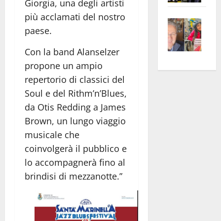
Giorgia, una degli artisti
apre
Area
più acclamati del nostro
Vite
la
sogl
paese.
–
rass
Isee
A
atte
a
Con la band Alanselzer
Omb
anc
26mi
propone un ampio
Fest
Cont
euro
repertorio di classici del
Fron
Vald
per
Soul e del Rithm’n’Blues,
e
e
l’an
da Otis Redding a James
Gabb
Zang
acca
vis
Brown, un lungo viaggio
202
a
musicale che
vis
coinvolgerà il pubblico e
lo accompagnerà fino al
brindisi di mezzanotte.”