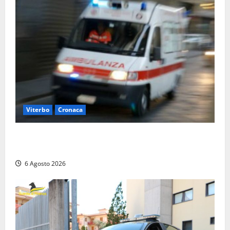
Viterbo
Cronaca
Viterbo, cade dal camion della raccolta rifiuti:
operatore trasportato in ospedale
6 Agosto 2026