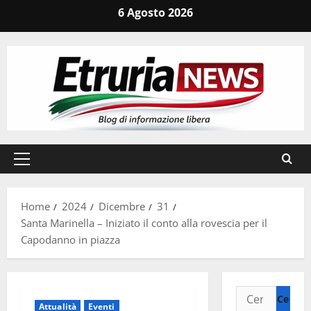
Vai
6 Agosto 2026
al
contenuto
Menu
principale
Home
2024
Dicembre
31
Santa Marinella – Iniziato il conto alla rovescia per il
Capodanno in piazza
Ricerca
Attualità
Eventi