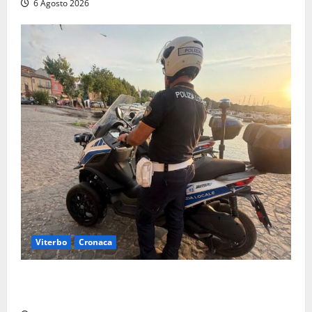
6 Agosto 2026
Viterbo
Cronaca
Capodimonte, due nuovi motocicli per la Polizia
locale: più controlli sul lungolago