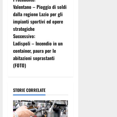
N
Valentano – Pioggia di soldi
a
dalla regione Lazio per gli
v
impianti sportivi ed opere
strategiche
i
Successivo:
g
Ladispoli – Incendio in un
container, paura per le
a
abitazioni soprastanti
z
(FOTO)
i
o
STORIE CORRELATE
n
e