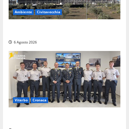
Ambiente
Civitavecchia
Civitavecchia – Tvn, il Comitato “Salviamo il Bosco”:
“Bene la fine del carbone, ma il bosco va tutelato”
6 Agosto 2026
Viterbo
Cronaca
Tarquinia, sei allievi marescialli della Guardia di
Finanza in supporto ai controlli estivi