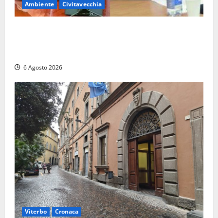
Ambiente
Civitavecchia
Civitavecchia – Fosso Crepacuore, la Regione Lazio
chiude la Conferenza di Servizi: sì al rinnovo
dell’Autorizzazione Integrata Ambientale
6 Agosto 2026
Viterbo
Cronaca