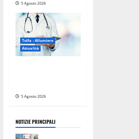
5 Agosto 2026
Tolfa - Allumiere
Attualità
Tolfa – Medico di base
assente e nessun sostituto:
disagi per oltre mille
assistiti
5 Agosto 2026
NOTIZIE PRINCIPALI
Civitavecchi