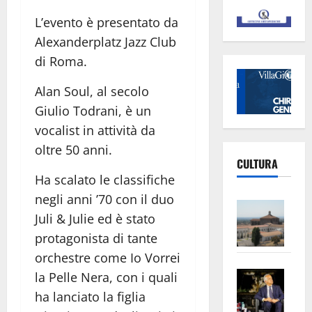
L’evento è presentato da
Alexanderplatz Jazz Club
di Roma.
Alan Soul, al secolo
Giulio Todrani, è un
vocalist in attività da
oltre 50 anni.
CULTURA
Ha scalato le classifiche
negli anni ’70 con il duo
Vite
Juli & Julie ed è stato
–
protagonista di tante
L’Un
ampl
orchestre come Io Vorrei
Saba
la
la Pelle Nera, con i quali
–
No
ha lanciato la figlia
Pian
Tax