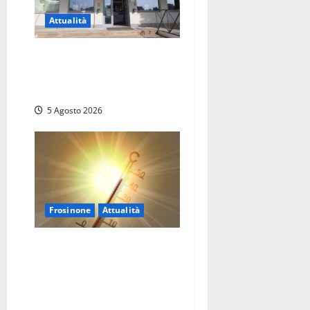
Attualità
Il SuperEnalotto premia
Viterbo, una vincita al
Poggino
5 Agosto 2026
Frosinone
Attualità
Frosinone ‘brucia’ da un
mese: è record di afa e notti
tropicali. E i temporali
fanno danni