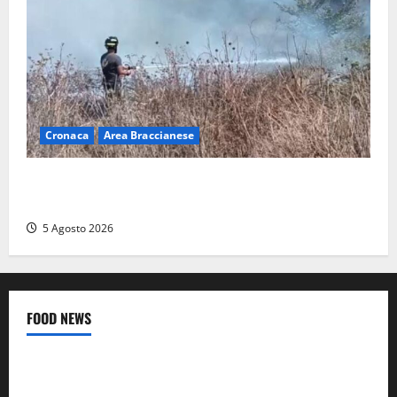
Cronaca
Area Braccianese
Vasto incendio ad Anguillara, fiamme vicino alle
abitazioni: mobilitati i Vigili del fuoco
5 Agosto 2026
FOOD NEWS
Food News
Viterbo
A Castiglione in Teverina la 41esima festa del Vino: cantine
aperte, musica e spettacolo