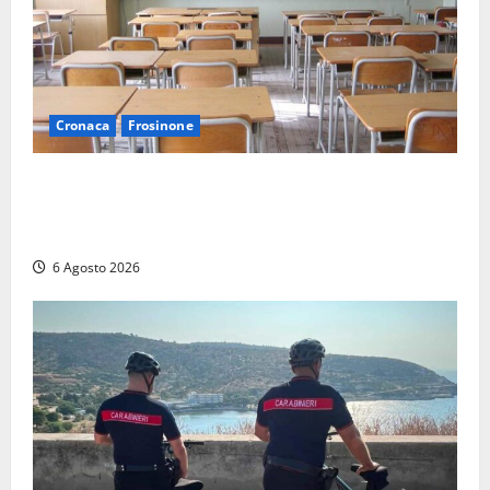
Cronaca
Frosinone
Frosinone, presunte molestie al liceo su una
minorenne: il Gip dice no all’archiviazione, il prof
nega
6 Agosto 2026