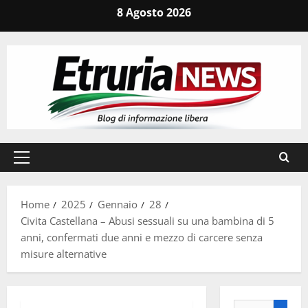
Vai
8 Agosto 2026
al
contenuto
Menu
principale
Home
2025
Gennaio
28
Civita Castellana – Abusi sessuali su una bambina di 5
anni, confermati due anni e mezzo di carcere senza
misure alternative
Ricerca