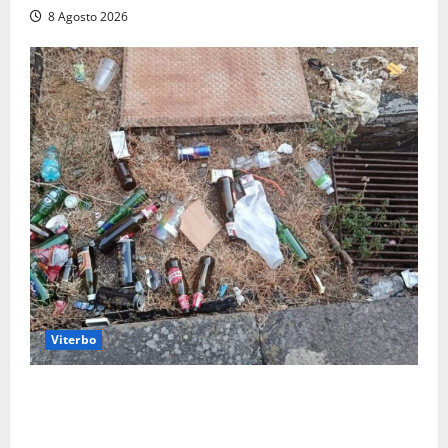
8 Agosto 2026
Viterbo
La denuncia di un commerciante: «Al Sacrario tra
degrado e paura, i miei figli rischiano di perdere
tutto»