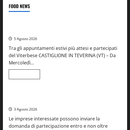
FOOD NEWS
Food News
Viterbo
A Castiglione in Teverina la 41esima festa del Vino: cantine
aperte, musica e spettacolo
5 Agosto 2026
Tra gli appuntamenti estivi più attesi e partecipati
del Viterbese CASTIGLIONE IN TEVERINA (VT) – Da
Mercoledì...
Leggi
Leggi tutto
di
Food News
più
su
A
Castiglione
Birre Preziose, aperte le iscrizioni al Concorso regionale
in
del Lazio
Teverina
la
3 Agosto 2026
41esima
festa
Le imprese interessate possono inviare la
del
Vino:
domanda di partecipazione entro e non oltre
cantine