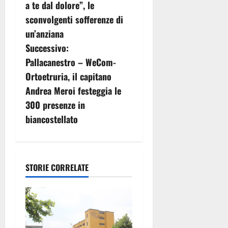
a te dal dolore”, le
i
sconvolgenti sofferenze di
g
un’anziana
Successivo:
a
Pallacanestro – WeCom-
z
Ortoetruria, il capitano
Andrea Meroi festeggia le
i
300 presenze in
o
biancostellato
n
e
STORIE CORRELATE
a
r