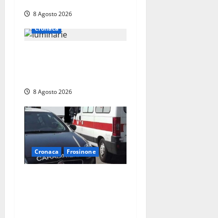
multa
8 Agosto 2026
Cronaca
Calanna – Elettricista muore
folgorato mentre monta le
luminarie per la festa
8 Agosto 2026
Cronaca
Frosinone
Anziano bloccato con lo
spray al peperoncino: per
un 73enne di Esperia scatta
la libertà vigilata