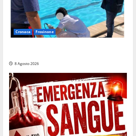
Cronaca
Frosinone
Irregolarità in una piscina di Roccasecca: scattano
la sospensione e una pesante multa
8 Agosto 2026