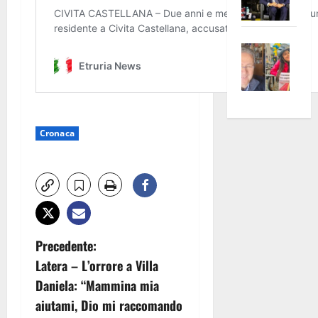
Pian
Tax
apre
Area
Vite
la
sogl
–
rass
Isee
A
atte
a
Omb
anc
26mi
Fest
Cont
euro
Cronaca
Fron
Vald
per
e
e
l’an
Gabb
Zang
acca
vis
202
a
vis
N
Precedente:
Latera – L’orrore a Villa
a
Daniela: “Mammina mia
v
aiutami, Dio mi raccomando