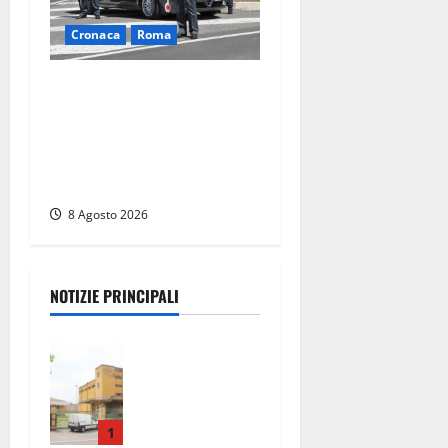
Cronaca
Roma
Roma – Sorpresi mentre
spacciano, due denunciati:
sequestrate cocaina,
hashish, un coltello e
contanti
8 Agosto 2026
NOTIZIE PRINCIPALI
Viterbo,
giovane
donna
trovata
morta nell’ex
1