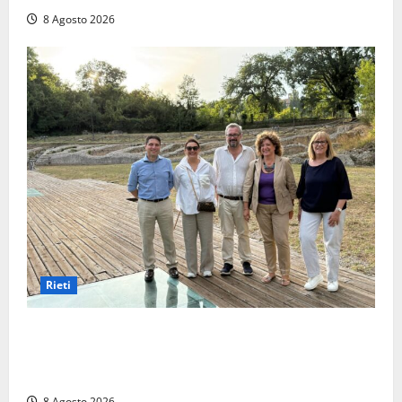
8 Agosto 2026
Rieti
Monteleone Sabino (Ri), l’assessore Rinaldi al
“Trebula Muteasca”: «Fare sistema per valorizzare il
sito archeologico»
8 Agosto 2026