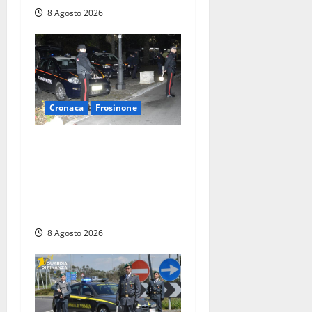
8 Agosto 2026
Cronaca
Frosinone
Coppia sorpresa con la
droga in casa a Fiuggi:
l’alloggio era un
‘laboratorio’ per preparare
dosi
8 Agosto 2026