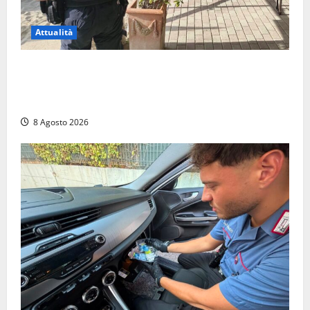
Attualità
Sant’Agostino, la beffa de “La Scogliera”: il Comune
autorizza il chiosco due giorni dopo i sigilli, ma lo
stabilimento resta bloccato
8 Agosto 2026