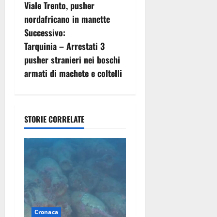
a
Viale Trento, pusher
v
nordafricano in manette
Successivo:
i
Tarquinia – Arrestati 3
g
pusher stranieri nei boschi
armati di machete e coltelli
a
z
i
STORIE CORRELATE
o
n
e
a
Cronaca