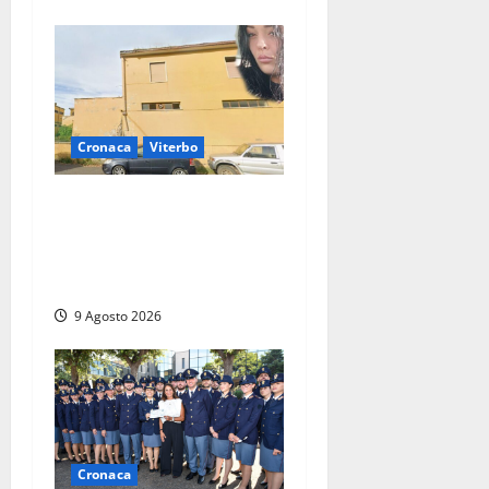
Cronaca
Viterbo
Morte della 23enne
Benedetta all’ex consorzio
agrario, fatale il “festino”
del compleanno
9 Agosto 2026
Cronaca