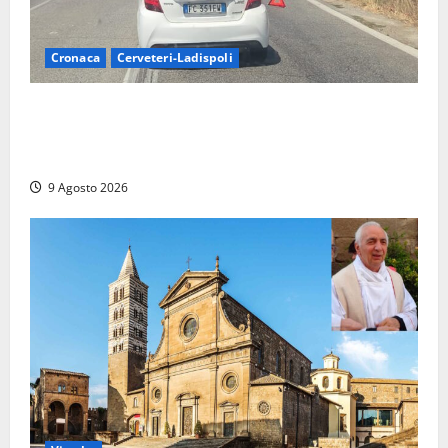
Cronaca
Cerveteri-Ladispoli
Grave incidente sull’Aurelia tra Ladispoli e
Torrimpietra, corsia per Civitavecchia bloccata per
due ore
9 Agosto 2026