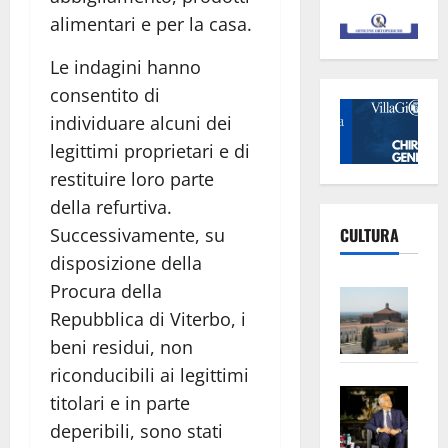
alimentari e per la casa.
Le indagini hanno
consentito di
individuare alcuni dei
legittimi proprietari e di
restituire loro parte
della refurtiva.
Successivamente, su
CULTURA
disposizione della
Procura della
Vite
Repubblica di Viterbo, i
–
L’Un
beni residui, non
ampl
riconducibili ai legittimi
Saba
la
titolari e in parte
–
No
deperibili, sono stati
Pian
Tax