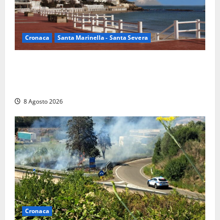
Cronaca
Santa Marinella - Santa Severa
Furti delle chiavi di casa nelle auto, l’allarme arriva
anche a Santa Marinella: “Grazie al libretto i ladri
trovano l’indirizzo”
8 Agosto 2026
Cronaca