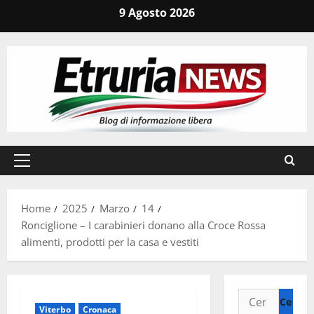
Vai
9 Agosto 2026
al
contenuto
Menu
principale
Home
2025
Marzo
14
Ronciglione – I carabinieri donano alla Croce Rossa
alimenti, prodotti per la casa e vestiti
Ricerca
Viterbo
Cronaca