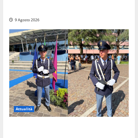
Tra l’8 e il 9 agosto del 117 moriva Traiano.
Civitavecchia, la sua città, non l’ha ricordato
9 Agosto 2026
Attualità
Da Montalto di Castro alla Polizia di Stato: Mattia
Salvati ha giurato a Spoleto