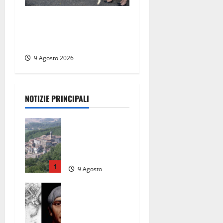
I giovani agenti della Polizia
donano oltre 3mila euro in
beneficenza
9 Agosto 2026
NOTIZIE PRINCIPALI
Scossa di
terremoto
nell’alta
Tuscia
1
9 Agosto
2026
Tra l’8 e il 9
agosto del
117 moriva
Traiano.