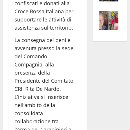
confiscati e donati alla
apre
Area
Croce Rossa Italiana per
Vite
la
sogl
supportare le attività di
–
rass
Isee
A
assistenza sul territorio.
atte
a
Omb
anc
26mi
La consegna dei beni è
Fest
Cont
euro
avvenuta presso la sede
Fron
Vald
per
del Comando
e
e
l’an
Gabb
Zang
acca
Compagnia, alla
vis
202
presenza della
a
Presidente del Comitato
vis
CRI, Rita De Nardo.
L’iniziativa si inserisce
nell’ambito della
consolidata
collaborazione tra
l’Arma dei Carabinieri e