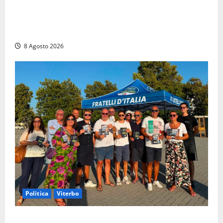
Alessandro Giannetti è morto dopo un mese di
agonia: il giovane carabiniere di Fontana Liri vittima
di un incidente in moto
8 Agosto 2026
Politica
Viterbo
Grande partecipazione ai gazebo di Fratelli d’Italia a