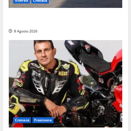
Viterbo
Cronaca
Fontana Grande, la piazza senza identità: «Tolte le
auto, il centro è morto. E adesso cosa resta?»
8 Agosto 2026
Cronaca
Frosinone