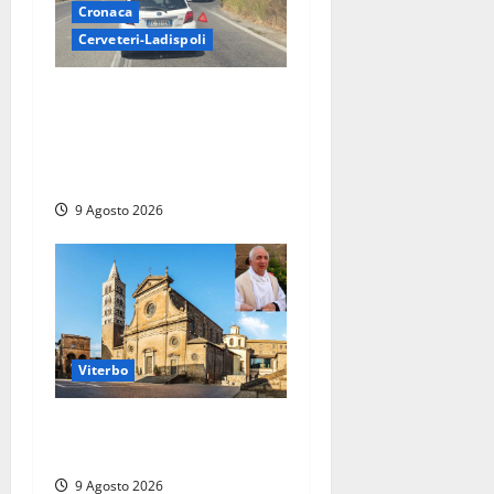
Cronaca
Cerveteri-Ladispoli
Grave incidente sull’Aurelia
tra Ladispoli e Torrimpietra,
corsia per Civitavecchia
bloccata per due ore
9 Agosto 2026
Viterbo
La Diocesi di Viterbo piange
don Giuseppe Giulianelli
9 Agosto 2026