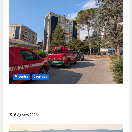
Viterbo
Cronaca
Viterbo, paura in via Murialdo: anziano minaccia di
lanciarsi dal settimo piano, salvato dai soccorritori
(FOTO)
6 Agosto 2026