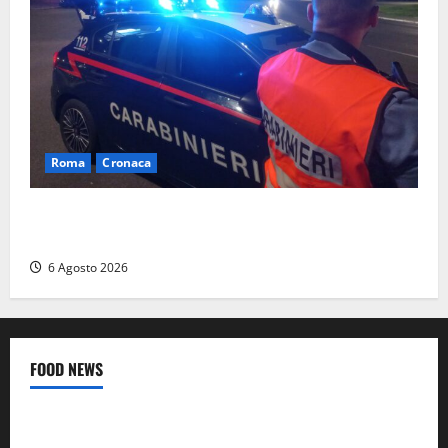
Roma
Cronaca
Roma Eur, maxi controlli dei carabinieri: due arresti
per rapina, quattro denunce e sanzioni ai locali
6 Agosto 2026
FOOD NEWS
Food News
Viterbo
A Castiglione in Teverina la 41esima festa del Vino: cantine