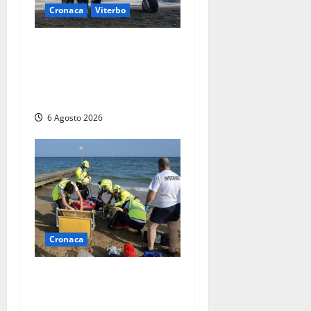
Cronaca
Viterbo
Imbarcazione si capovolge
al Lago di Bolsena, quattro
persone messe in salvo dai
vigili del fuoco
6 Agosto 2026
Cronaca
Tuffo vietato dal pontile,
muore un 17enne dopo
quattro giorni di agonia