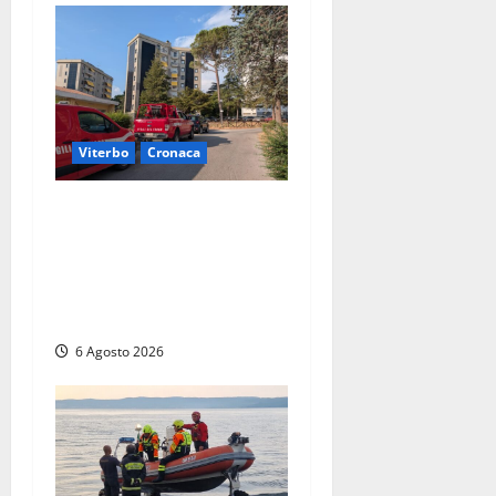
Viterbo
Cronaca
Viterbo, paura in via
Murialdo: anziano minaccia
di lanciarsi dal settimo
piano, salvato dai
soccorritori (FOTO)
6 Agosto 2026