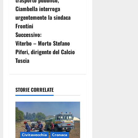
v
trasporto pubblico,
Ciambella interroga
i
urgentemente la sindaca
g
Frontini
Successivo:
a
Viterbo – Morto Stefano
z
Piferi, dirigente del Calcio
Tuscia
i
o
n
STORIE CORRELATE
e
a
r
Civitavecchia
Cronaca