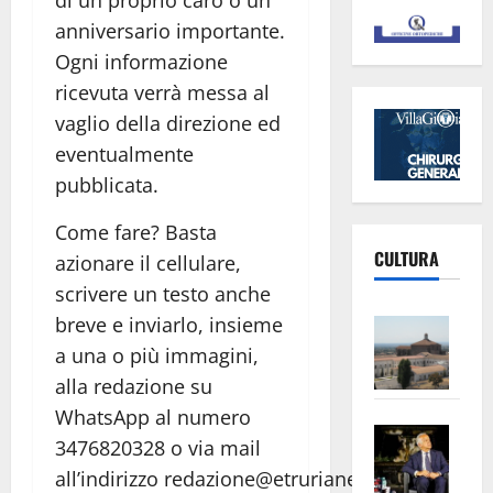
di un proprio caro o un
anniversario importante.
Ogni informazione
ricevuta verrà messa al
vaglio della direzione ed
eventualmente
pubblicata.
Come fare? Basta
CULTURA
azionare il cellulare,
scrivere un testo anche
Vite
breve e inviarlo, insieme
–
a una o più immagini,
L’Un
alla redazione su
ampl
WhatsApp al numero
Saba
la
3476820328 o via mail
–
No
all’indirizzo redazione@etrurianews.it.
Pian
Tax