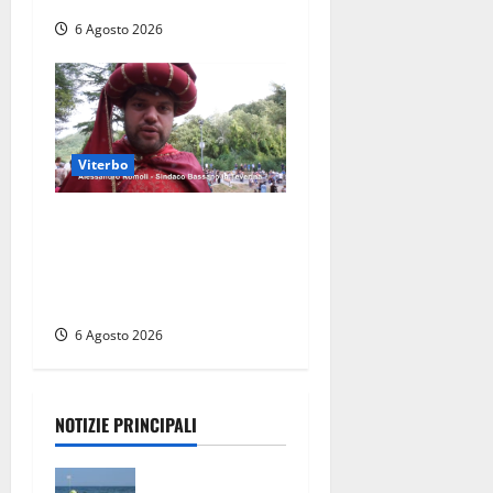
6 Agosto 2026
Viterbo
Provincia di Viterbo, ecco le
nuove commissioni
consiliari permanenti: nomi
e composizione
6 Agosto 2026
NOTIZIE PRINCIPALI
Tuffo vietato