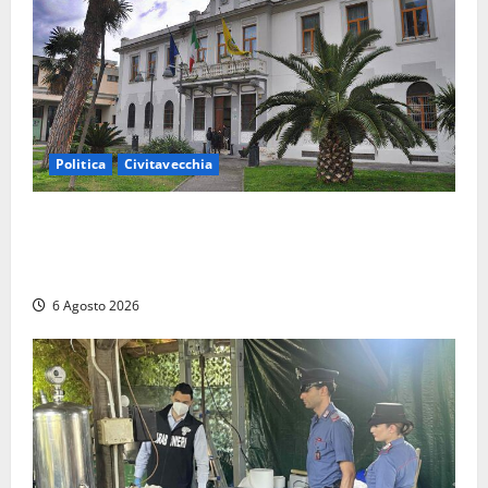
Politica
Civitavecchia
Civitavecchia – Fratelli d’Italia sulle Terme Imperiali:
“Piendibene e Cangani spieghino perché stanno
bloccando un’occasione storica”
6 Agosto 2026