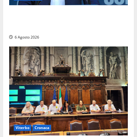
Civitavecchia – Fosso Crepacuore, Grasso (FdI): “Il
Comune sapeva del parere favorevole al rinnovo
dell’AIA e non ha informato il Consiglio”
6 Agosto 2026
Viterbo
Cronaca