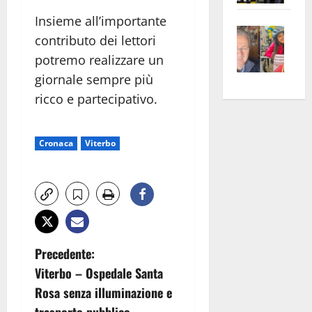
apre
Area
Insieme all’importante
Vite
la
sogl
contributo dei lettori
–
rass
Isee
potremo realizzare un
A
atte
a
giornale sempre più
Omb
anc
26mi
ricco e partecipativo.
Fest
Cont
euro
Fron
Vald
per
e
e
l’an
Cronaca
Viterbo
Gabb
Zang
acca
vis
202
a
vis
N
Precedente:
Viterbo – Ospedale Santa
a
Rosa senza illuminazione e