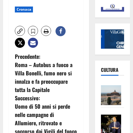
Cronaca
N
Precedente:
Roma – Autobus a fuoco a
a
CULTURA
Villa Bonelli, fumo nero si
v
innalza e fa preoccupare
Vite
tutta la Capitale
i
–
Successivo:
L’Un
g
Uomo di 50 anni si perde
ampl
nelle campagne di
Saba
la
a
Allumiere, ritrovato e
–
No
z
soccorso dai Vigili del fuoco
Pian
Tax