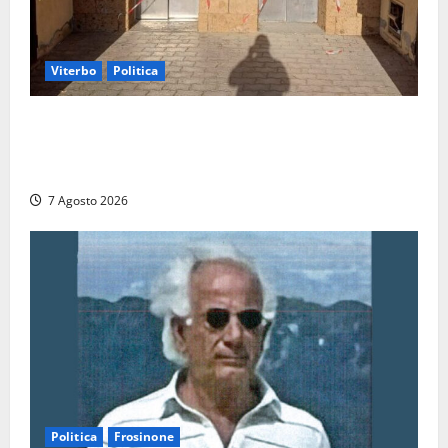
Viterbo
Politica
Ascensori chiusi durante la Fiera del Vino a
Montefiascone: volano stracci tra Manzi, Paolini e De
Santis “in diretta” social
7 Agosto 2026
Politica
Frosinone