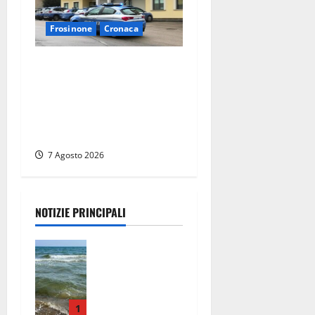
Frosinone
Cronaca
Auto sospetta fermata dalla
Polizia a Cassino:
denunciato un 19enne
trovato con un coltello a
serramanico
7 Agosto 2026
NOTIZIE PRINCIPALI
Montalto
Marina,
schiuma e
acqua
colorata in
1