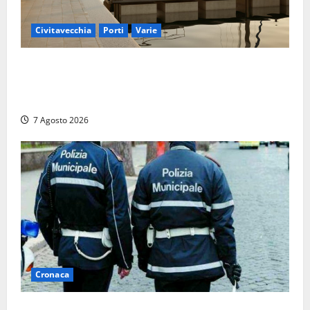
Civitavecchia
Porti
Varie
Marina Yachting, Civitavecchia svolta: Roma Marina
Yachting Srl ammessa alle fasi finali della
concessione demaniale
7 Agosto 2026
Cronaca