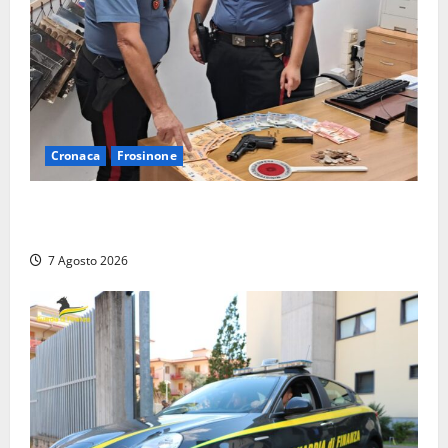
Cronaca
Frosinone
Assalto armato al Conad di Ceccano: lo schianto in
camper e l’arresto lampo a Frosinone
7 Agosto 2026