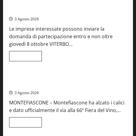
Castiglione
Birre Preziose, aperte le iscrizioni al Concorso regionale
in
del Lazio
Teverina
la
3 Agosto 2026
41esima
festa
Le imprese interessate possono inviare la
del
Vino:
domanda di partecipazione entro e non oltre
cantine
aperte,
giovedì 8 ottobre VITERBO...
musica
e
spettacolo
Leggi
Leggi tutto
di
Viterbo
Food News
più
su
Birre
Preziose,
Montefiascone brinda alla sua Fiera del Vino: inaugurazione
aperte
da record per la 66ª edizione
le
iscrizioni
3 Agosto 2026
al
Concorso
MONTEFIASCONE – Montefiascone ha alzato i calici
regionale
del
e dato ufficialmente il via alla 66ª Fiera del Vino,...
Lazio
Leggi
Leggi tutto
di
Food News
più
su