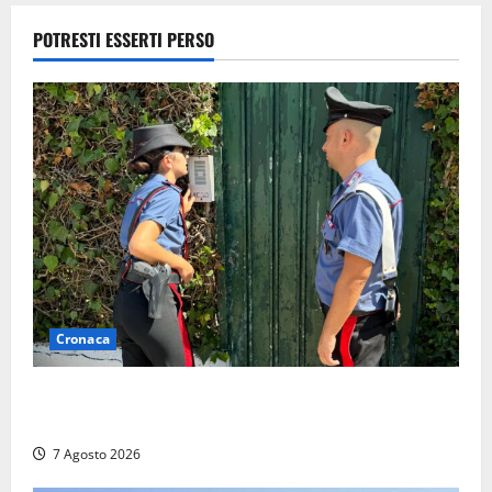
lampo a
Frosinone
POTRESTI ESSERTI PERSO
7 Agosto
2026
Cronaca
Aggredisce il padre con un coltello perché non gli dà
i soldi, arrestato a Fregene ragazzo di 26 anni
7 Agosto 2026