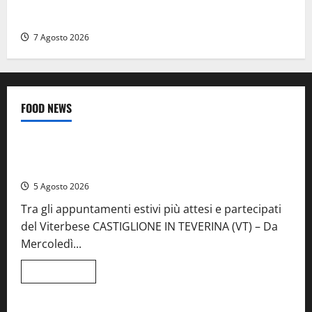
Cinque agenti della Polizia locale arrestati a Milano
dopo denuncia di un pusher
7 Agosto 2026
FOOD NEWS
Food News
Viterbo
A Castiglione in Teverina la 41esima festa del Vino: cantine
aperte, musica e spettacolo
5 Agosto 2026
Tra gli appuntamenti estivi più attesi e partecipati
del Viterbese CASTIGLIONE IN TEVERINA (VT) – Da
Mercoledì...
Leggi
Leggi tutto
di
Food News
più
su
A