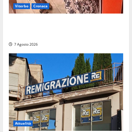
Viterbo
Cronaca
Svaligiano una farmacia a Viterbo davanti alle
telecamere, poi commettono altri furti a Orte: è
caccia a due donne
7 Agosto 2026
Attualità