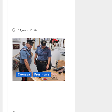
Viterbo davanti alle
telecamere, poi commettono
altri furti a Orte: è caccia a
due donne
7 Agosto 2026
Cronaca
Frosinone
Assalto armato al Conad di
Ceccano: lo schianto in
camper e l’arresto lampo a
Frosinone