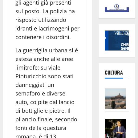
gli agenti già presenti
sul posto. La polizia ha
risposto utilizzando
idranti e lacrimogeni per
contenere i disordini.
La guerriglia urbana si è
estesa anche alle aree
limitrofe: su viale
CULTURA
Pinturicchio sono stati
danneggiati un
Vite
semaforo e diverse
–
auto, colpite dal lancio
L’Un
di bottiglie e pietre. Il
ampl
bilancio finale, secondo
Saba
la
fonti della questura
–
No
Pian
romana, è di 13
Tax