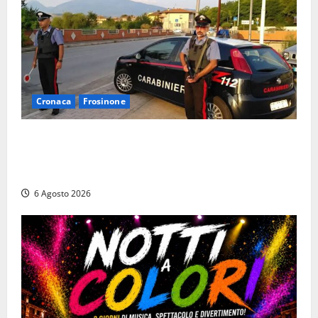
Cronaca
Frosinone
Ceccano – Rapina al Conad: minaccia il cassiere con
la pistola e fugge in camper con il bottino, arresto
lampo
6 Agosto 2026