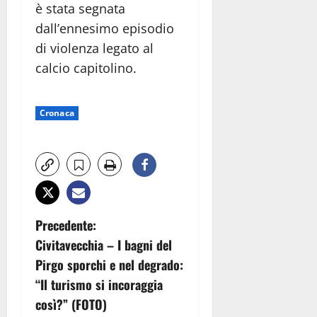
è stata segnata
dall’ennesimo episodio
di violenza legato al
calcio capitolino.
Cronaca
N
Precedente:
Civitavecchia – I bagni del
a
Pirgo sporchi e nel degrado:
v
“Il turismo si incoraggia
così?” (FOTO)