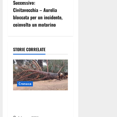
i
Successivo:
g
Civitavecchia – Aurelia
bloccata per un incidente,
a
coinvolto un motorino
z
i
STORIE CORRELATE
o
n
e
Cronaca
a
r
Maltempo su Civita
Castellana, alberi a terra e
t
danni a diverse strutture