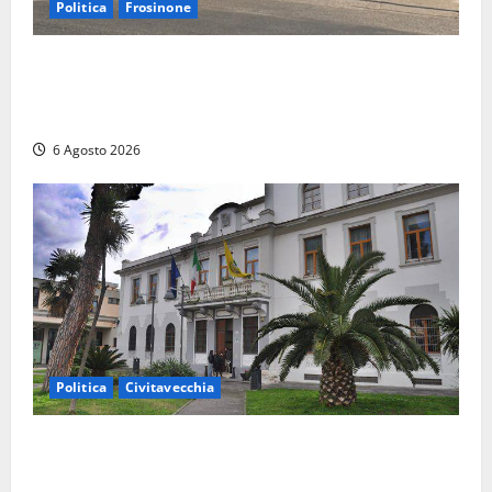
Politica
Frosinone
Ceccano, Sanità: la Regione e il centrodestra
‘firmano’ il decreto per la Casa della Comunità e
rivendicano la vittoria politica
6 Agosto 2026
Politica
Civitavecchia
Civitavecchia – Fratelli d’Italia sulle Terme Imperiali:
“Piendibene e Cangani spieghino perché stanno