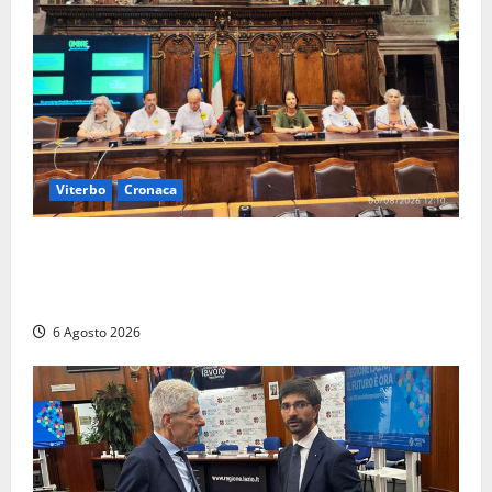
Viterbo
Cronaca
Viterbo – Ombre Festival chiude con successo e
pensa al futuro: “Ora progetto pilota per una Fiera
del Libro nella Tuscia”
6 Agosto 2026