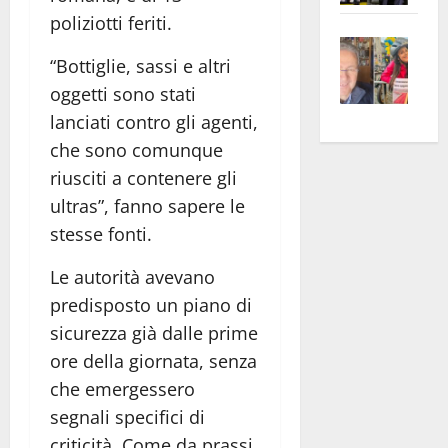
apre
Area
poliziotti feriti.
Vite
la
sogl
“Bottiglie, sassi e altri
–
rass
Isee
A
oggetti sono stati
atte
a
Omb
anc
26mi
lanciati contro gli agenti,
Fest
Cont
euro
che sono comunque
Fron
Vald
per
riusciti a contenere gli
e
e
l’an
ultras”, fanno sapere le
Gabb
Zang
acca
stesse fonti.
vis
202
a
Le autorità avevano
vis
predisposto un piano di
sicurezza già dalle prime
ore della giornata, senza
che emergessero
segnali specifici di
criticità. Come da prassi,