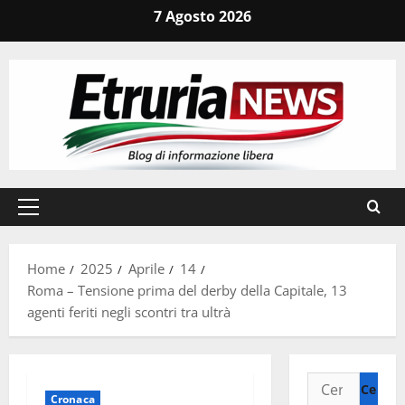
Vai
7 Agosto 2026
al
contenuto
Menu
principale
Home
2025
Aprile
14
Roma – Tensione prima del derby della Capitale, 13
agenti feriti negli scontri tra ultrà
Ricerca
Cronaca