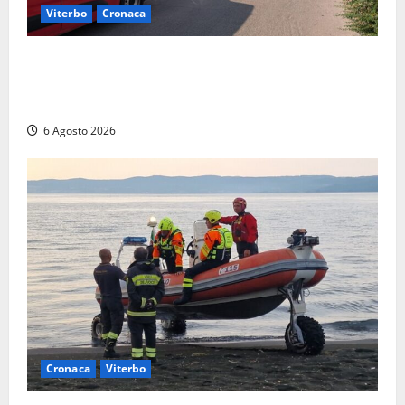
Viterbo
Cronaca
Viterbo, paura in via Murialdo: anziano minaccia di
lanciarsi dal settimo piano, salvato dai soccorritori
(FOTO)
6 Agosto 2026
Cronaca
Viterbo