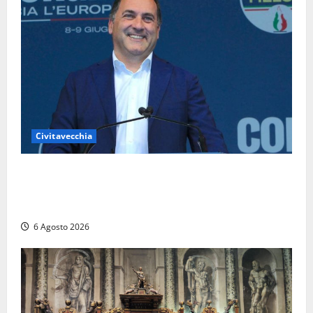
Civitavecchia
Civitavecchia – Fosso Crepacuore, Grasso (FdI): “Il
Comune sapeva del parere favorevole al rinnovo
dell’AIA e non ha informato il Consiglio”
6 Agosto 2026