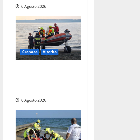
6 Agosto 2026
Cronaca
Viterbo
Imbarcazione si capovolge
al Lago di Bolsena, quattro
persone messe in salvo dai
vigili del fuoco
6 Agosto 2026