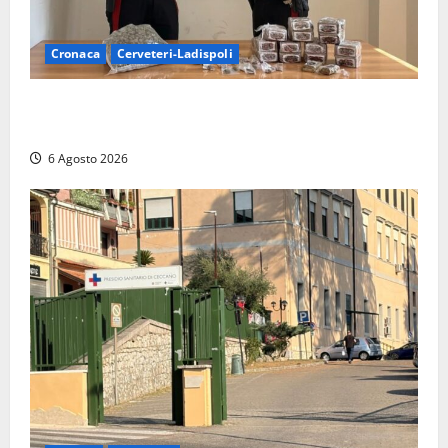
Cronaca
Cerveteri-Ladispoli
Blitz dei Carabinieri a Ladispoli: in una casa trovati
7 kg di hashish e una donna chiusa a chiave
6 Agosto 2026