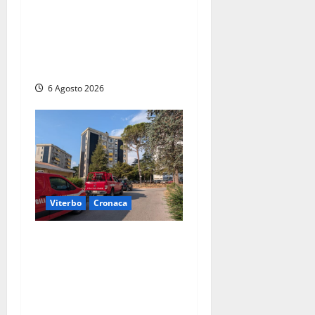
Principio di incendio nella
Riserva del Lago di Vico: sul
posto tracce di bivacchi
abusivi
6 Agosto 2026
Viterbo
Cronaca
Viterbo, paura in via
Murialdo: anziano minaccia
di lanciarsi dal settimo
piano, salvato dai
soccorritori (FOTO)