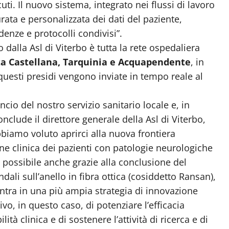
ti. Il nuovo sistema, integrato nei flussi di lavoro
rata e personalizzata dei dati del paziente,
enze e protocolli condivisi”.
dalla Asl di Viterbo è tutta la rete ospedaliera
ta Castellana, Tarquinia e Acquapendente
, in
uesti presidi vengono inviate in tempo reale al
cio del nostro servizio sanitario locale e, in
clude il direttore generale della Asl di Viterbo,
bbiamo voluto aprirci alla nuova frontiera
tione clinica dei pazienti con patologie neurologiche
 possibile anche grazie alla conclusione del
ndali sull’anello in fibra ottica (cosiddetto Ransan),
entra in una più ampia strategia di innovazione
o, in questo caso, di potenziare l’efficacia
lità clinica e di sostenere l’attività di ricerca e di