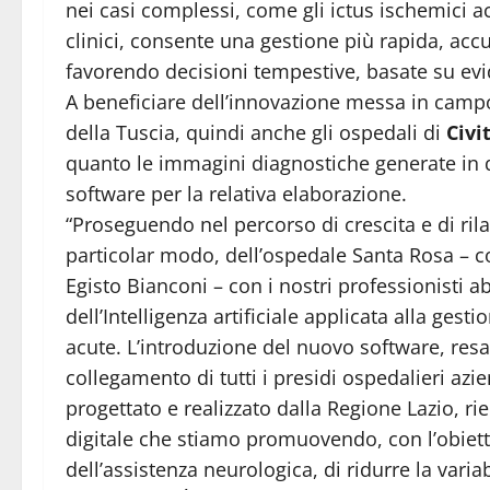
nei casi complessi, come gli ictus ischemici acu
clinici, consente una gestione più rapida, accu
favorendo decisioni tempestive, basate su evid
A beneficiare dell’innovazione messa in campo 
della Tuscia, quindi anche gli ospedali di
Civi
quanto le immagini diagnostiche generate in q
software per la relativa elaborazione.
“Proseguendo nel percorso di crescita e di rilan
particolar modo, dell’ospedale Santa Rosa – con
Egisto Bianconi – con i nostri professionisti a
dell’Intelligenza artificiale applicata alla ges
acute. L’introduzione del nuovo software, resa
collegamento di tutti i presidi ospedalieri azie
progettato e realizzato dalla Regione Lazio, ri
digitale che stiamo promuovendo, con l’obiettiv
dell’assistenza neurologica, di ridurre la variabi