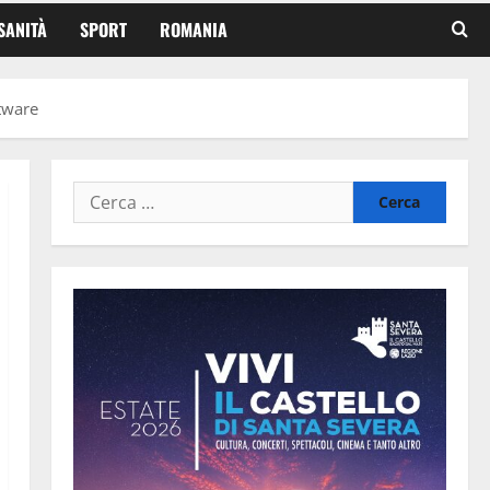
SANITÀ
SPORT
ROMANIA
ftware
Ricerca
per: