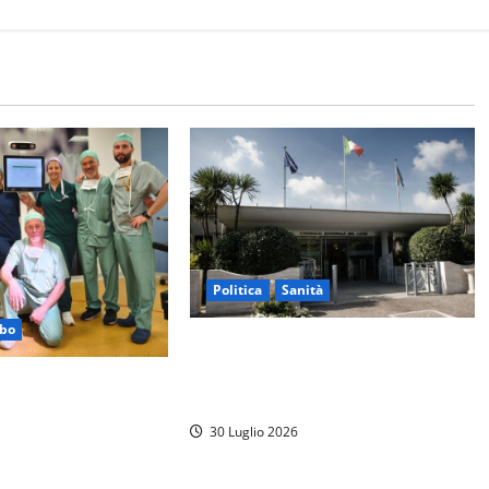
Politica
Sanità
rbo
Sanità Lazio, il centrodestra
attacca l’opposizione: “Basta
dale Santa Rosa,
arrampicarsi sugli specchi”
ia per la chirurgia
30 Luglio 2026
iva il navigatore
o per anca e