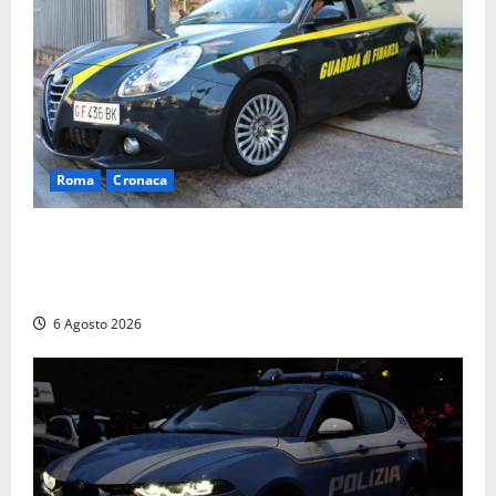
Roma
Cronaca
Roma – Tor Sapienza, fermato pusher con crack e
cocaina durante un controllo della Guardia di
Finanza
6 Agosto 2026