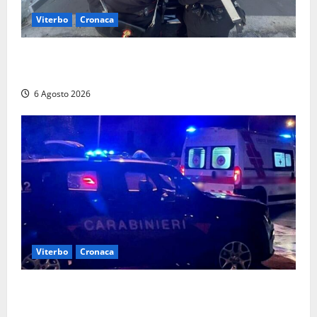
Viterbo
Cronaca
Controlli dei carabinieri nel Viterbese: cinque
persone segnalate per droga, ritirate alcune patenti
6 Agosto 2026
Viterbo
Cronaca
Tuscania, lo trovano ubriaco dopo un incidente con
feriti: denunciato dai carabinieri