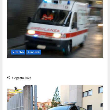
Viterbo
Cronaca
Viterbo, cade dal camion della raccolta rifiuti:
operatore trasportato in ospedale
6 Agosto 2026