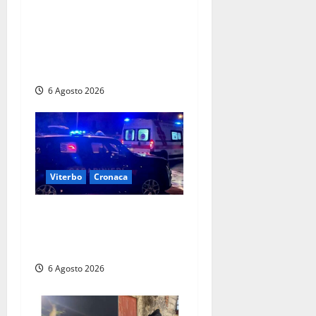
Controlli dei carabinieri nel
Viterbese: cinque persone
segnalate per droga, ritirate
alcune patenti
6 Agosto 2026
Viterbo
Cronaca
Tuscania, lo trovano ubriaco
dopo un incidente con feriti:
denunciato dai carabinieri
6 Agosto 2026