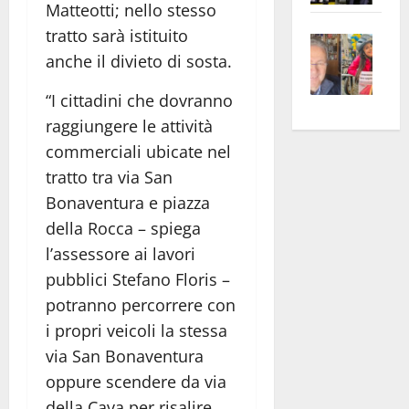
Matteotti; nello stesso
apre
Area
tratto sarà istituito
Vite
la
sogl
anche il divieto di sosta.
–
rass
Isee
A
atte
a
“I cittadini che dovranno
Omb
anc
26mi
raggiungere le attività
Fest
Cont
euro
commerciali ubicate nel
Fron
Vald
per
tratto tra via San
e
e
l’an
Gabb
Zang
acca
Bonaventura e piazza
vis
202
della Rocca – spiega
a
l’assessore ai lavori
vis
pubblici Stefano Floris –
potranno percorrere con
i propri veicoli la stessa
via San Bonaventura
oppure scendere da via
della Cava per risalire