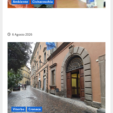
Ambiente
Civitavecchia
Civitavecchia – Fosso Crepacuore, la Regione Lazio
chiude la Conferenza di Servizi: sì al rinnovo
dell’Autorizzazione Integrata Ambientale
6 Agosto 2026
Viterbo
Cronaca