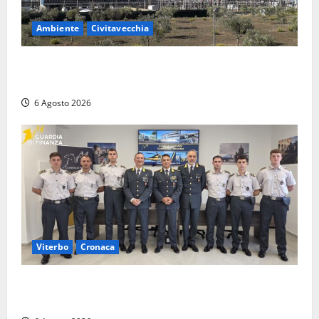
Ambiente
Civitavecchia
Civitavecchia – Tvn, il Comitato “Salviamo il Bosco”:
“Bene la fine del carbone, ma il bosco va tutelato”
6 Agosto 2026
Viterbo
Cronaca
Tarquinia, sei allievi marescialli della Guardia di
Finanza in supporto ai controlli estivi