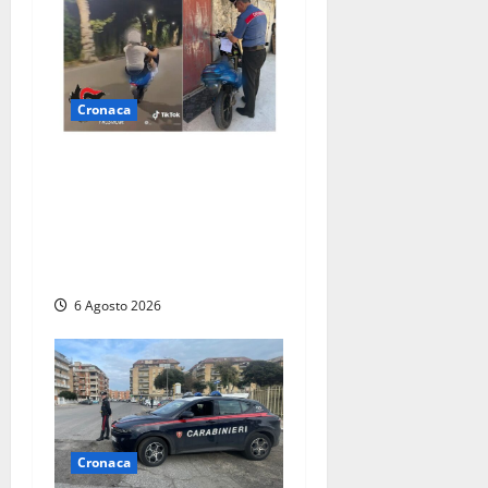
Cronaca
Anagni, si filma mentre
‘impenna’ e pubblica tutto
sui social: i carabinieri
trovano il video e lo
sanzionano
6 Agosto 2026
Cronaca