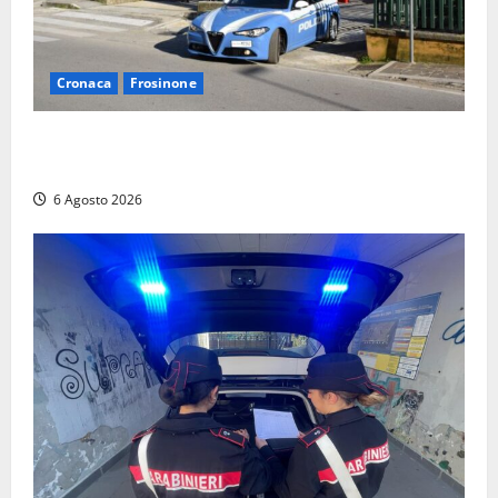
Cronaca
Frosinone
Frosinone, ruba cibo dal magazzino in cui lavora:
dipendente incastrato e denunciato
6 Agosto 2026