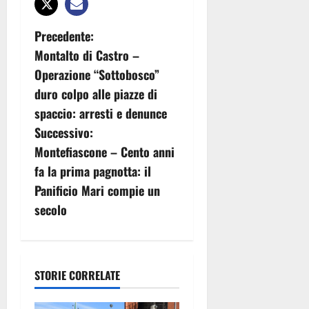
N
Precedente:
Montalto di Castro –
a
Operazione “Sottobosco”
v
duro colpo alle piazze di
spaccio: arresti e denunce
i
Successivo:
g
Montefiascone – Cento anni
fa la prima pagnotta: il
a
Panificio Mari compie un
z
secolo
i
o
STORIE CORRELATE
n