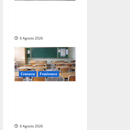
Tarquinia – Inseguimento
sulla Tuscanese: 25enne
senza patente fermato dopo
la fuga in auto
6 Agosto 2026
Cronaca
Frosinone
Frosinone, presunte
molestie al liceo su una
minorenne: il Gip dice no
all’archiviazione, il prof
nega
6 Agosto 2026