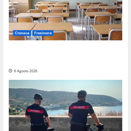
Cronaca
Frosinone
Frosinone, presunte molestie al liceo su una
minorenne: il Gip dice no all’archiviazione, il prof
nega
6 Agosto 2026