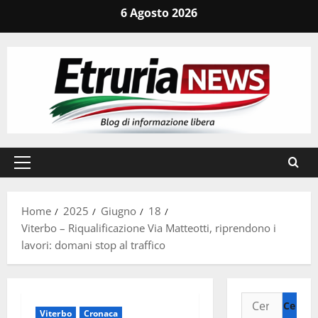
Vai
6 Agosto 2026
al
contenuto
Menu
principale
Home
2025
Giugno
18
Viterbo – Riqualificazione Via Matteotti, riprendono i
lavori: domani stop al traffico
Ricerca
Viterbo
Cronaca