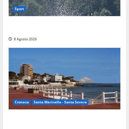
Sport
Rieti – Mondiali di Wakeboard 2026, Noa Gualtieri è
campione del mondo Under 14
8 Agosto 2026
Cronaca
Santa Marinella - Santa Severa
Furti delle chiavi di casa nelle auto, l’allarme arriva
anche a Santa Marinella: “Grazie al libretto i ladri