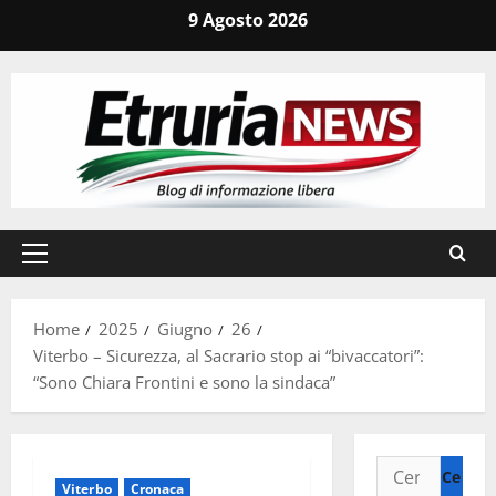
Vai
9 Agosto 2026
al
contenuto
Menu
principale
Home
2025
Giugno
26
Viterbo – Sicurezza, al Sacrario stop ai “bivaccatori”:
“Sono Chiara Frontini e sono la sindaca”
Ricerca
Viterbo
Cronaca