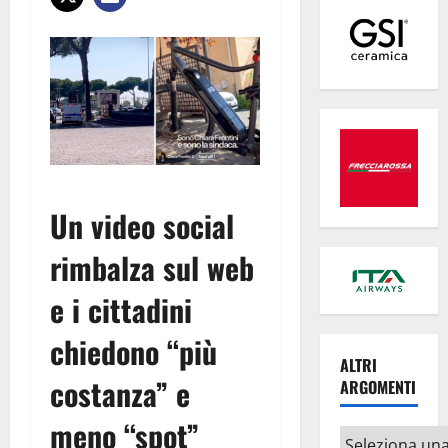
Un video social
rimbalza sul web
e i cittadini
chiedono “più
ALTRI
costanza” e
ARGOMENTI
meno “spot”
Altri