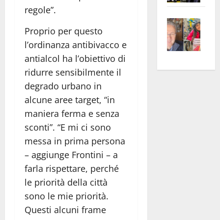
apre
regole”.
Area
Vite
la
sogl
Proprio per questo
–
rass
Isee
l’ordinanza antibivacco e
A
atte
a
Omb
antialcol ha l’obiettivo di
anc
26mi
Fest
Cont
euro
ridurre sensibilmente il
Fron
Vald
per
degrado urbano in
e
e
l’an
alcune aree target, “in
Gabb
Zang
acca
maniera ferma e senza
vis
202
sconti”. “E mi ci sono
a
messa in prima persona
vis
– aggiunge Frontini – a
farla rispettare, perché
le priorità della città
sono le mie priorità.
Questi alcuni frame