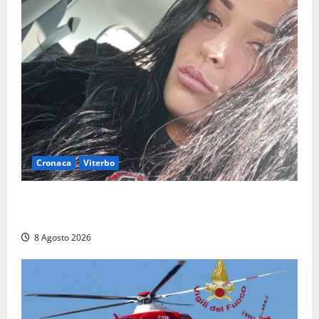
Cronaca
Viterbo
Aveva compiuto 23 anni ieri: Benedetta trovata
morta nell’ex Consorzio agrario
8 Agosto 2026