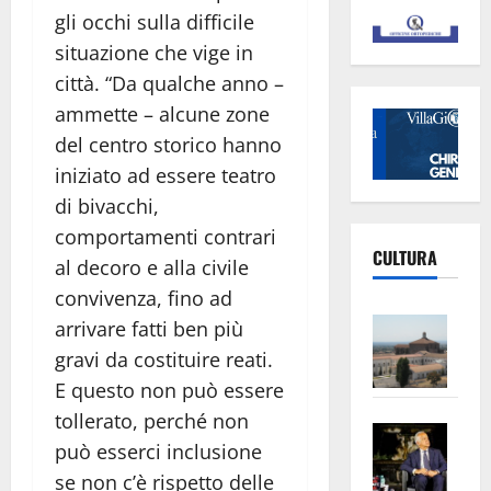
gli occhi sulla difficile
situazione che vige in
città. “Da qualche anno –
ammette – alcune zone
del centro storico hanno
iniziato ad essere teatro
di bivacchi,
comportamenti contrari
CULTURA
al decoro e alla civile
convivenza, fino ad
Vite
arrivare fatti ben più
–
gravi da costituire reati.
L’Un
E questo non può essere
ampl
tollerato, perché non
Saba
la
può esserci inclusione
–
No
se non c’è rispetto delle
Pian
Tax