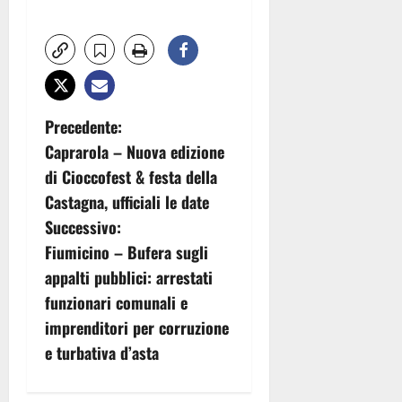
N
Precedente:
Caprarola – Nuova edizione
a
di Cioccofest & festa della
v
Castagna, ufficiali le date
Successivo:
i
Fiumicino – Bufera sugli
g
appalti pubblici: arrestati
funzionari comunali e
a
imprenditori per corruzione
z
e turbativa d’asta
i