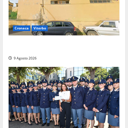
Cronaca
Viterbo
Morte della 23enne Benedetta all’ex consorzio
agrario, fatale il “festino” del compleanno
9 Agosto 2026