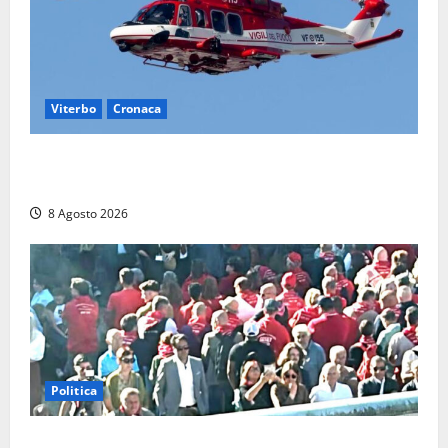
Viterbo
Cronaca
Scattano le ricerche per un piccolo elicottero
precipitato a Sutri: era un falso allarme
8 Agosto 2026
Politica
“Cgil volta le spalle a La Russa e Sberna” a