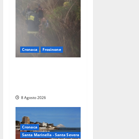
Cronaca
Frosinone
Escursionisti si perdono
durante la bufera nelle
montagne di Sora. Elicottero
bloccato, soccorsi da terra
8 Agosto 2026
Cronaca
Santa Marinella - Santa Severa