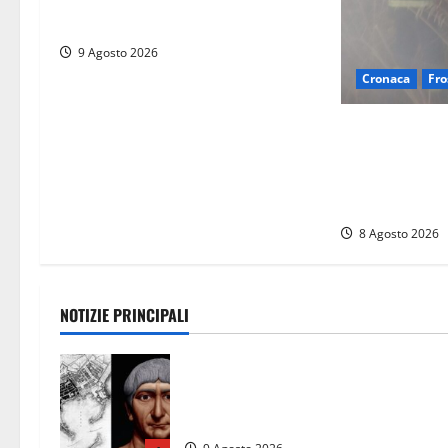
Tragedia nelle campagne: uomo
muore schiacciato dal trattore
9 Agosto 2026
Cronaca
Fro
Escursionisti 
bufera nelle m
Elicottero blo
terra
8 Agosto 2026
NOTIZIE PRINCIPALI
Tra l’8 e il 9 agosto del 117 moriva
Traiano. Civitavecchia, la sua città,
non l’ha ricordato