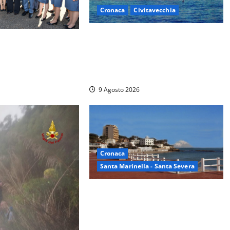
Cronaca
Civitavecchia
Istituto Santa Cecilia, stop agli
i della Polizia
infermieri di notte: la
mila euro in
preoccupazione di famiglie e
pazienti
9 Agosto 2026
Cronaca
Santa Marinella - Santa Severa
Furti delle chiavi di casa nelle auto,
l’allarme arriva anche a Santa
Marinella: “Grazie al libretto i ladri