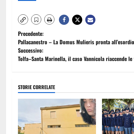
N
Precedente:
Pallacanestro – La Domus Mulieris pronta all’esordio
a
Successivo:
v
Tolfa–Santa Marinella, il caso Vannicola riaccende le 
i
g
STORIE CORRELATE
a
z
i