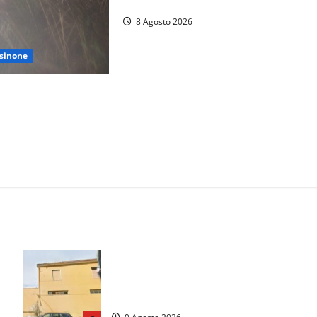
trovano l’indirizzo”
8 Agosto 2026
sinone
si perdono durante la
ontagne di Sora.
ccato, soccorsi da
Morte della 23enne Benedetta all’ex
consorzio agrario, fatale il “festino”
del compleanno