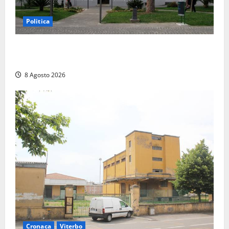
Politica
Civitavecchia – Accesso agli atti, il Pd fa chiarezza:
“Non è stato ridotto nessun diritto”
8 Agosto 2026
Cronaca
Viterbo