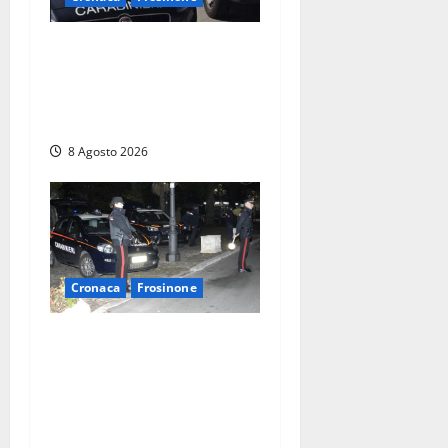
Anziano bloccato con lo
spray al peperoncino: per
un 73enne di Esperia scatta
la libertà vigilata
8 Agosto 2026
Cronaca
Frosinone
Coppia sorpresa con la
droga in casa a Fiuggi:
l’alloggio era un
‘laboratorio’ per preparare
dosi