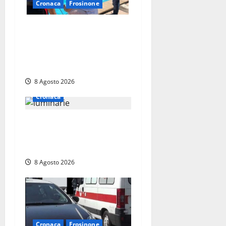
Cronaca
Frosinone
Irregolarità in una piscina
di Roccasecca: scattano la
sospensione e una pesante
multa
8 Agosto 2026
Cronaca
Calanna – Elettricista muore
folgorato mentre monta le
luminarie per la festa
8 Agosto 2026
Cronaca
Frosinone