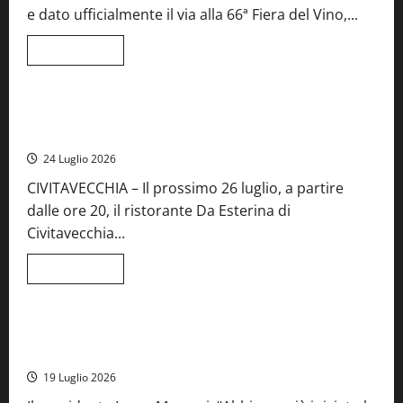
del
e dato ufficialmente il via alla 66ª Fiera del Vino,...
Lazio
Leggi
Leggi tutto
di
Food News
più
su
Montefiascone
brinda
Stecca x Esterina: una serata a quattro mani tra Roma e il
alla
mare di Civitavecchia
sua
Fiera
24 Luglio 2026
del
Vino:
CIVITAVECCHIA – Il prossimo 26 luglio, a partire
inaugurazione
da
dalle ore 20, il ristorante Da Esterina di
record
per
Civitavecchia...
la
66ª
edizione
Leggi
Leggi tutto
di
Cronaca
Food News
Viterbo
più
su
Stecca
x
Montefiascone – I NAS dei carabinieri chiudono la Cantina
Esterina:
Sociale: gravi carenze igieniche
una
serata
19 Luglio 2026
a
quattro