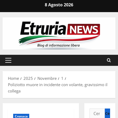
Vai
8 Agosto 2026
al
contenuto
Menu
principale
Home
2025
Novembre
1
Poliziotto muore in incidente con volante, gravissimo il
collega
Ricerca
Cronaca