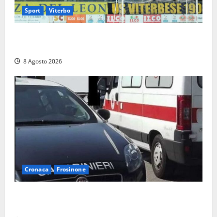
Sport
Viterbo
La Viterbese riparte dalla Serie D: tre amichevoli a
Chianciano, poi il debutto in Coppa Italia con l’Anzio
8 Agosto 2026
Cronaca
Frosinone
Anziano bloccato con lo spray al peperoncino: per
un 73enne di Esperia scatta la libertà vigilata