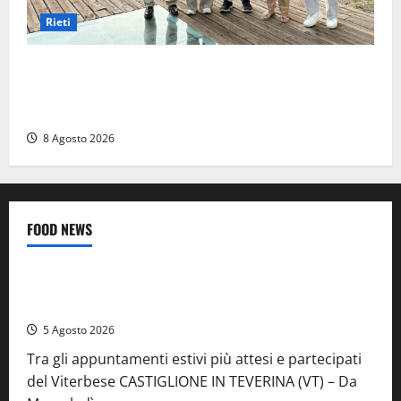
Rieti
Monteleone Sabino (Ri), l’assessore Rinaldi al
“Trebula Muteasca”: «Fare sistema per valorizzare il
sito archeologico»
8 Agosto 2026
FOOD NEWS
Food News
Viterbo
A Castiglione in Teverina la 41esima festa del Vino: cantine
aperte, musica e spettacolo
5 Agosto 2026
Tra gli appuntamenti estivi più attesi e partecipati
del Viterbese CASTIGLIONE IN TEVERINA (VT) – Da