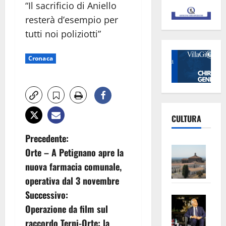
“Il sacrificio di Aniello
resterà d’esempio per
tutti noi poliziotti”
Cronaca
CULTURA
N
Precedente:
Vite
Orte – A Petignano apre la
a
–
nuova farmacia comunale,
L’Un
v
operativa dal 3 novembre
ampl
Successivo:
Saba
la
i
Operazione da film sul
–
No
g
raccordo Terni-Orte: la
Pian
Tax