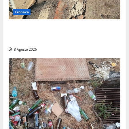
Cronaca
A Tarquinia Lido un Ferragosto tra immondizia, pista
ciclabile “da motocross” e proteste: “Il sindaco
pensa solo a fare cassa” (FOTO)
8 Agosto 2026