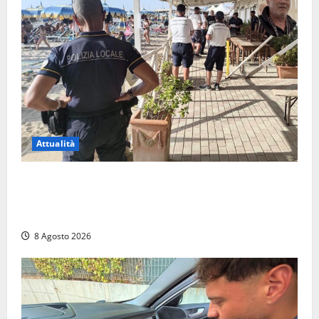
Attualità
Sant’Agostino, la beffa de “La Scogliera”: il Comune
autorizza il chiosco due giorni dopo i sigilli, ma lo
stabilimento resta bloccato
8 Agosto 2026