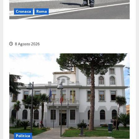
Cronaca
Roma
Roma – Sorpresi mentre spacciano, due denunciati:
sequestrate cocaina, hashish, un coltello e contanti
8 Agosto 2026
Politica