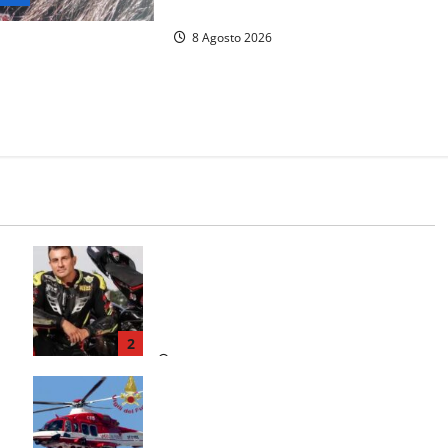
un falso allarme
8 Agosto 2026
 23 anni ieri:
ata morta nell’ex
ario
Alessandro Giannetti è morto dopo
un mese di agonia: il giovane
carabiniere di Fontana Liri vittima di
un incidente in moto
2
8 Agosto 2026
Scattano le ricerche per un piccolo
elicottero precipitato a Sutri: era un
falso allarme