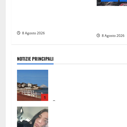
Alessandro Giannetti è morto dopo
un mese di agonia: il giovane
Aveva compiuto
carabiniere di Fontana Liri vittima
Benedetta trov
di un incidente in moto
Consorzio agr
8 Agosto 2026
8 Agosto 2026
NOTIZIE PRINCIPALI
Furti delle chiavi di casa nelle auto,
l’allarme arriva anche a Santa
Marinella: “Grazie al libretto i ladri
trovano l’indirizzo”
1
8 Agosto 2026
Aveva compiuto 23 anni ieri:
Benedetta trovata morta nell’ex
Consorzio agrario