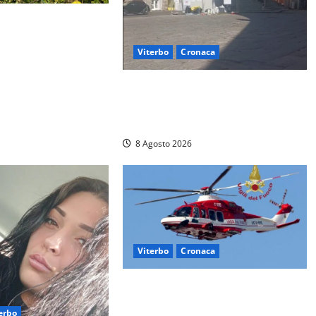
stro – Svincolo
hiuso per incendio
Viterbo
Cronaca
Fontana Grande, la piazza senza
identità: «Tolte le auto, il centro è
morto. E adesso cosa resta?»
8 Agosto 2026
Viterbo
Cronaca
Scattano le ricerche per un piccolo
elicottero precipitato a Sutri: era
erbo