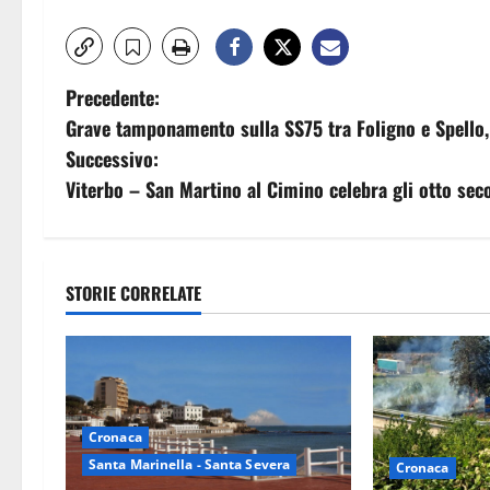
N
Precedente:
Grave tamponamento sulla SS75 tra Foligno e Spello, 
a
Successivo:
v
Viterbo – San Martino al Cimino celebra gli otto secol
i
g
STORIE CORRELATE
a
z
i
Cronaca
o
Santa Marinella - Santa Severa
Cronaca