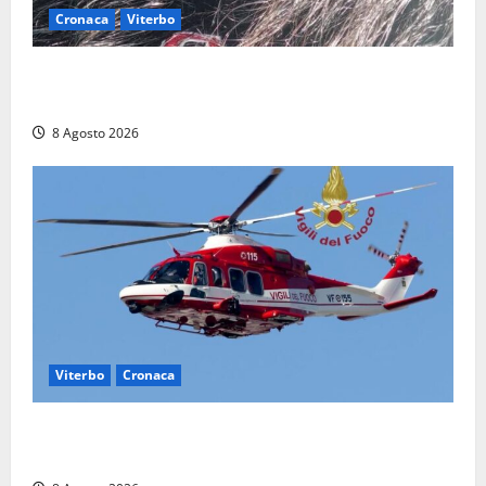
Cronaca
Viterbo
Aveva compiuto 23 anni ieri: Benedetta trovata
morta nell’ex Consorzio agrario
8 Agosto 2026
Viterbo
Cronaca
Scattano le ricerche per un piccolo elicottero
precipitato a Sutri: era un falso allarme