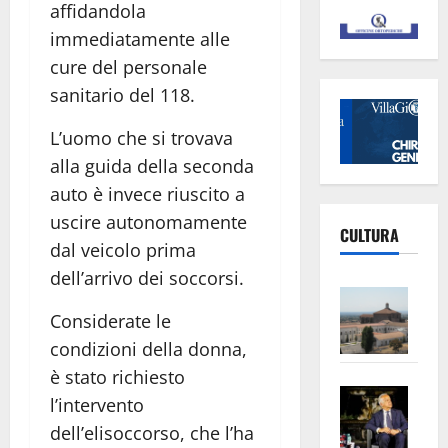
affidandola
immediatamente alle
cure del personale
sanitario del 118.
L’uomo che si trovava
alla guida della seconda
auto è invece riuscito a
uscire autonomamente
CULTURA
dal veicolo prima
dell’arrivo dei soccorsi.
Vite
–
Considerate le
L’Un
condizioni della donna,
ampl
è stato richiesto
Saba
la
l’intervento
–
No
dell’elisoccorso, che l’ha
Pian
Tax