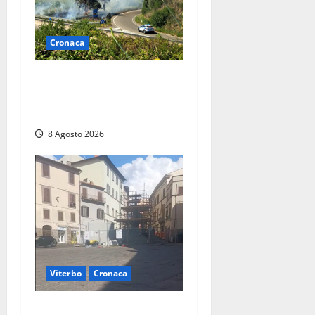
Cronaca
Montalto di Castro –
Svincolo dell’Aurelia chiuso
per incendio
8 Agosto 2026
Viterbo
Cronaca
Fontana Grande, la piazza