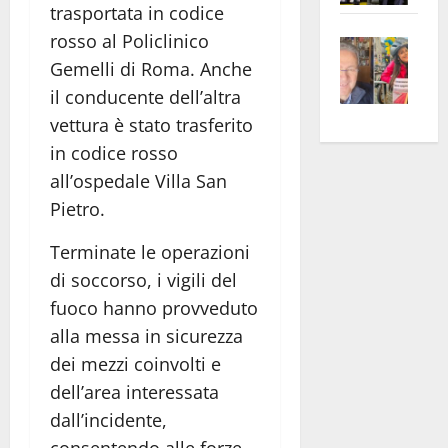
trasportata in codice
apre
Area
rosso al Policlinico
Vite
la
sogl
Gemelli di Roma. Anche
–
rass
Isee
A
atte
a
il conducente dell’altra
Omb
anc
26mi
vettura è stato trasferito
Fest
Cont
euro
in codice rosso
Fron
Vald
per
all’ospedale Villa San
e
e
l’an
Pietro.
Gabb
Zang
acca
vis
202
Terminate le operazioni
a
di soccorso, i vigili del
vis
fuoco hanno provveduto
alla messa in sicurezza
dei mezzi coinvolti e
dell’area interessata
dall’incidente,
consentendo alle forze