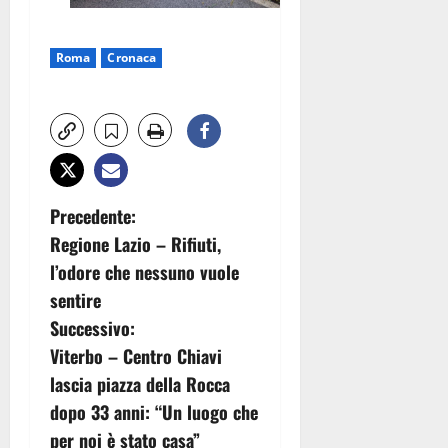
Roma
Cronaca
N
Precedente:
Regione Lazio – Rifiuti,
a
l’odore che nessuno vuole
v
sentire
Successivo:
i
Viterbo – Centro Chiavi
g
lascia piazza della Rocca
dopo 33 anni: “Un luogo che
a
per noi è stato casa”