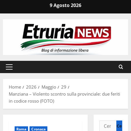
Vai
9 Agosto 2026
al
contenuto
Menu
principale
Home
2026
Maggio
29
Manziana – Violento scontro sulla provinciale: due feriti
in codice rosso (FOTO)
Ricerca
Roma
Cronaca