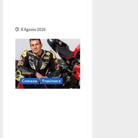
senza identità: «Tolte le
auto, il centro è morto. E
adesso cosa resta?»
8 Agosto 2026
Cronaca
Frosinone
Alessandro Giannetti è
morto dopo un mese di
agonia: il giovane
carabiniere di Fontana Liri
vittima di un incidente in
moto