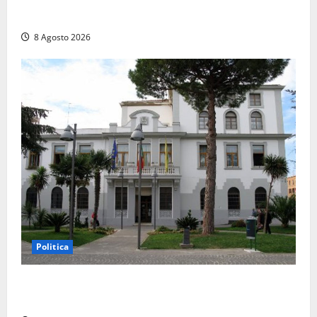
Auto sospetta fermata a Fiuggi: la polizia trova un
coltello, cocaina e hashish. Quattro nei guai
8 Agosto 2026
Politica
Civitavecchia – Accesso agli atti, il Pd fa chiarezza:
“Non è stato ridotto nessun diritto”