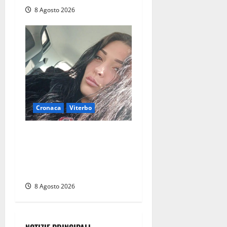
8 Agosto 2026
Cronaca
Viterbo
Aveva compiuto 23 anni
ieri: Benedetta trovata
morta nell’ex Consorzio
agrario
8 Agosto 2026