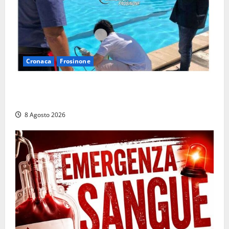
Cronaca
Frosinone
Irregolarità in una piscina di Roccasecca: scattano
la sospensione e una pesante multa
8 Agosto 2026