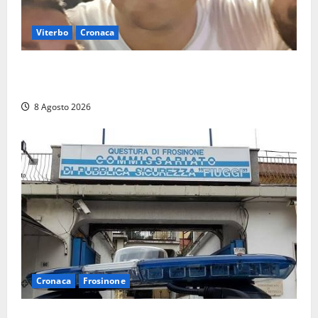
Viterbo
Cronaca
Brutto incidente stradale per Alessio Fiorillo:
Viterbo si stringe al suo “ciuffo”
8 Agosto 2026
Cronaca
Frosinone