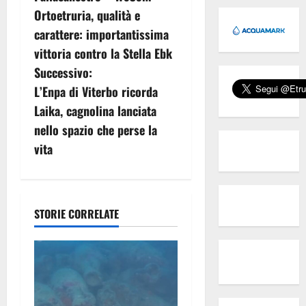
a
Ortoetruria, qualità e
v
carattere: importantissima
vittoria contro la Stella Ebk
i
Successivo:
g
L’Enpa di Viterbo ricorda
Laika, cagnolina lanciata
a
nello spazio che perse la
z
vita
i
o
STORIE CORRELATE
n
e
a