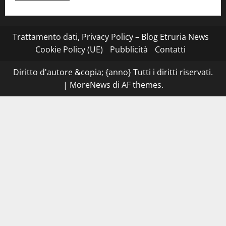
più
su
Montefiascone
–
I
Trattamento dati, Privacy Policy – Blog Etruria News
NAS
dei
Cookie Policy (UE)
Pubblicità
Contatti
carabinieri
chiudono
la
Diritto d'autore &copia; {anno} Tutti i diritti riservati.
Cantina
Sociale:
|
MoreNews
di AF themes.
gravi
carenze
igieniche