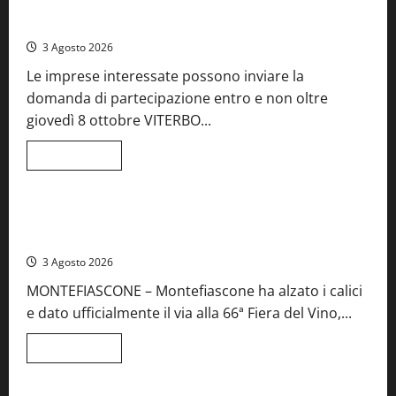
Castiglione
Birre Preziose, aperte le iscrizioni al Concorso regionale
in
del Lazio
Teverina
la
3 Agosto 2026
41esima
festa
Le imprese interessate possono inviare la
del
Vino:
domanda di partecipazione entro e non oltre
cantine
aperte,
giovedì 8 ottobre VITERBO...
musica
e
spettacolo
Leggi
Leggi tutto
di
Viterbo
Food News
più
su
Birre
Preziose,
Montefiascone brinda alla sua Fiera del Vino: inaugurazione
aperte
da record per la 66ª edizione
le
iscrizioni
3 Agosto 2026
al
Concorso
MONTEFIASCONE – Montefiascone ha alzato i calici
regionale
del
e dato ufficialmente il via alla 66ª Fiera del Vino,...
Lazio
Leggi
Leggi tutto
di
Food News
più
su