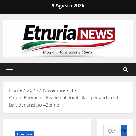
Vai
9 Agosto 2026
al
contenuto
Menu
principale
Home
2025
Novembre
3
Oriolo Romano – Evade dai domiciliari per andare al
bar, denunciato 42enne
Ricerca
Cronaca