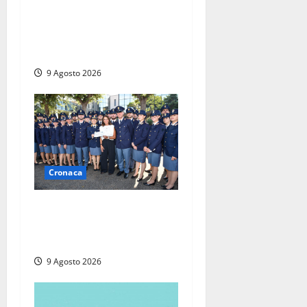
Morte della 23enne
Benedetta all’ex consorzio
agrario, fatale il “festino”
del compleanno
9 Agosto 2026
Cronaca
I giovani agenti della Polizia
donano oltre 3mila euro in
beneficenza
9 Agosto 2026