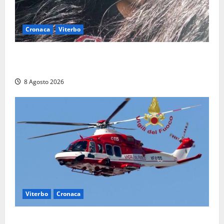
Cronaca
Viterbo
Aveva compiuto 23 anni ieri: Benedetta trovata
morta nell’ex Consorzio agrario
8 Agosto 2026
Viterbo
Cronaca
Scattano le ricerche per un piccolo elicottero