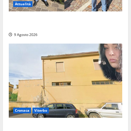
Attualità
Da Montalto di Castro alla Polizia di Stato: Mattia
Salvati ha giurato a Spoleto
9 Agosto 2026
Cronaca
Viterbo
Morte della 23enne Benedetta all’ex consorzio