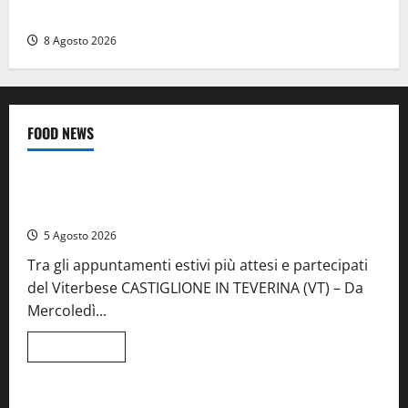
precipitato a Sutri: era un falso allarme
8 Agosto 2026
FOOD NEWS
Food News
Viterbo
A Castiglione in Teverina la 41esima festa del Vino: cantine
aperte, musica e spettacolo
5 Agosto 2026
Tra gli appuntamenti estivi più attesi e partecipati
del Viterbese CASTIGLIONE IN TEVERINA (VT) – Da
Mercoledì...
Leggi
Leggi tutto
di
Food News
più
su
A