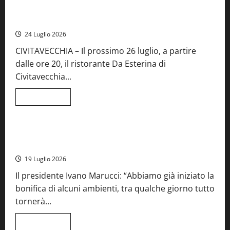
Montefiascone
brinda
Stecca x Esterina: una serata a quattro mani tra Roma e il
alla
mare di Civitavecchia
sua
Fiera
24 Luglio 2026
del
Vino:
CIVITAVECCHIA – Il prossimo 26 luglio, a partire
inaugurazione
da
dalle ore 20, il ristorante Da Esterina di
record
per
Civitavecchia...
la
66ª
edizione
Leggi
Leggi tutto
di
Cronaca
Food News
Viterbo
più
su
Stecca
x
Montefiascone – I NAS dei carabinieri chiudono la Cantina
Esterina:
Sociale: gravi carenze igieniche
una
serata
19 Luglio 2026
a
quattro
Il presidente Ivano Marucci: “Abbiamo già iniziato la
mani
tra
bonifica di alcuni ambienti, tra qualche giorno tutto
Roma
e
tornerà...
il
mare
di
Leggi
Leggi tutto
Civitavecchia
di