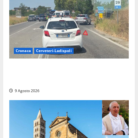
Cronaca
Cerveteri-Ladispoli
Grave incidente sull’Aurelia tra Ladispoli e
Torrimpietra, corsia per Civitavecchia bloccata per
due ore
9 Agosto 2026