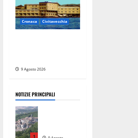
Cronaca
Civitavecchia
Istituto Santa Cecilia, stop
agli infermieri di notte: la
preoccupazione di famiglie
e pazienti
9 Agosto 2026
NOTIZIE PRINCIPALI
Scossa di
terremoto
nell’alta
Tuscia
1
9 Agosto