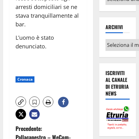
argomenti
arresti domiciliari se ne
stava tranquillamente al
bar.
ARCHIVI
L’uomo è stato
Archivi
denunciato.
ISCRIVITI
AL CANALE
Cronaca
DI ETRURIA
NEWS
N
Precedente:
Pallacanestro – WeCom-