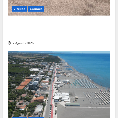
Viterbo
Cronaca
Gradoli – Il maltempo devasta il lungolago: alberi
giganteschi abbattuti e auto distrutte. Sfiorata la
tragedia (FOTO)
7 Agosto 2026