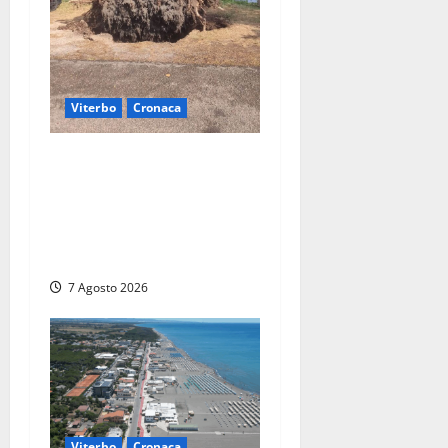
Viterbo
Cronaca
Gradoli – Il maltempo
devasta il lungolago: alberi
giganteschi abbattuti e auto
distrutte. Sfiorata la
tragedia (FOTO)
7 Agosto 2026
Viterbo
Cronaca