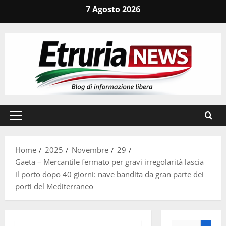
Vai
7 Agosto 2026
al
contenuto
Menu
principale
Home
2025
Novembre
29
Gaeta – Mercantile fermato per gravi irregolarità lascia
il porto dopo 40 giorni: nave bandita da gran parte dei
porti del Mediterraneo
Ricerca