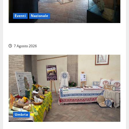
Eventi
Nazionale
ARCANA al Castello dei Conti Oliva: la pietra del
Montefeltro dialoga con il Cammino di Francesco
7 Agosto 2026
Umbria