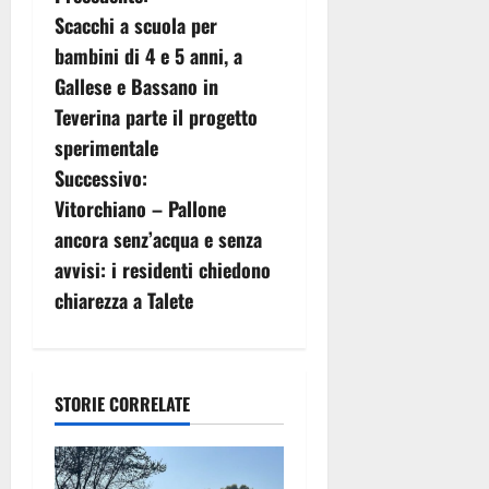
N
Scacchi a scuola per
a
bambini di 4 e 5 anni, a
v
Gallese e Bassano in
Teverina parte il progetto
i
sperimentale
g
Successivo:
Vitorchiano – Pallone
a
ancora senz’acqua e senza
z
avvisi: i residenti chiedono
chiarezza a Talete
i
o
n
STORIE CORRELATE
e