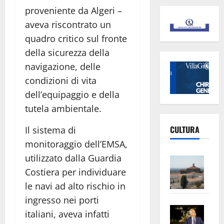
proveniente da Algeri –
aveva riscontrato un
quadro critico sul fronte
della sicurezza della
navigazione, delle
condizioni di vita
dell’equipaggio e della
tutela ambientale.
CULTURA
Il sistema di
monitoraggio dell’EMSA,
utilizzato dalla Guardia
Vite
–
Costiera per individuare
L’Un
le navi ad alto rischio in
ampl
ingresso nei porti
Saba
la
italiani, aveva infatti
–
No