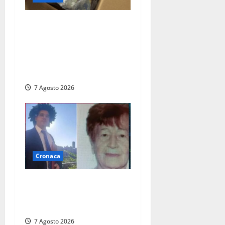
Maxi sequestro da 157mila
euro a Tarquinia, la
Cassazione annulla il
provvedimento e dispone un
nuovo esame del caso
7 Agosto 2026
Cronaca
Chieti – Giovane uccide la
nonna a martellate,
entrambi vivevano a Roma
7 Agosto 2026