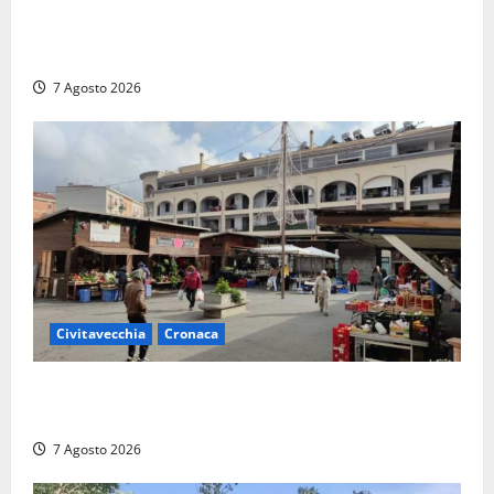
Rivotorto, presentata la 37ª Rassegna Antichi
Sapori: dal 14 al 23 agosto il Chiostro di San
Francesco si veste a festa
7 Agosto 2026
Civitavecchia
Cronaca
Civitavecchia, lavori al Mercato: modifiche alla
viabilità prorogate (almeno) fino al 31 dicembre
7 Agosto 2026