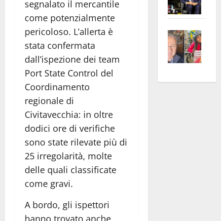
segnalato il mercantile
Pian
Tax
come potenzialmente
apre
Area
pericoloso. L’allerta è
Vite
la
sogl
stata confermata
–
rass
Isee
A
atte
dall’ispezione dei team
a
Omb
anc
26mi
Port State Control del
Fest
Cont
euro
Coordinamento
Fron
Vald
per
regionale di
e
e
l’an
Civitavecchia: in oltre
Gabb
Zang
acca
dodici ore di verifiche
vis
202
sono state rilevate più di
a
25 irregolarità, molte
vis
delle quali classificate
come gravi.
A bordo, gli ispettori
hanno trovato anche