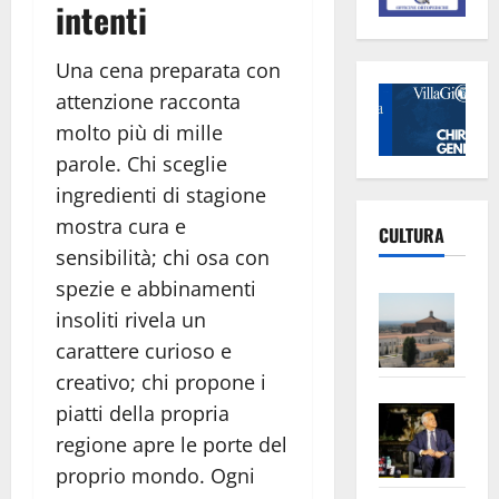
intenti
Una cena preparata con
attenzione racconta
molto più di mille
parole. Chi sceglie
ingredienti di stagione
mostra cura e
CULTURA
sensibilità; chi osa con
spezie e abbinamenti
Vite
insoliti rivela un
–
carattere curioso e
L’Un
creativo; chi propone i
ampl
Saba
la
piatti della propria
–
No
regione apre le porte del
Pian
Tax
proprio mondo. Ogni
apre
Area