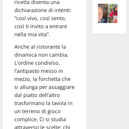
ricetta diventa una
Vite
la
sogl
dichiarazione di intenti:
–
rass
Isee
“così vivo, così sento,
A
atte
a
così ti invito a entrare
Omb
anc
26mi
nella mia vita”.
Fest
Cont
euro
Fron
Vald
per
Anche al ristorante la
e
e
l’an
dinamica non cambia.
Gabb
Zang
acca
L’ordine condiviso,
vis
202
a
l’antipasto messo in
vis
mezzo, la forchetta che
si allunga per assaggiare
dal piatto dell’altro
trasformano la tavola in
un terreno di gioco
complice. Ci si studia
attraverso le scelte: chi