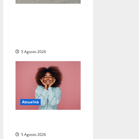
Giuramento per il 233esimo
corso allievi agenti della
Polizia di Stato, tra loro
anche Mattia Salvati di
Montalto di Castro
5 Agosto 2026
Attualità
Prestiti personali: tutte le
opportunità
5 Agosto 2026