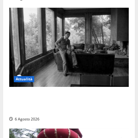
Attualità
Torre di Chia, l’Università Agraria risponde alle
polemiche: “Non è un esproprio, è l’esecuzione di
una sentenza”
6 Agosto 2026