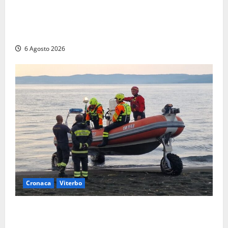
Viterbo, paura in via Murialdo: anziano minaccia di
lanciarsi dal settimo piano, salvato dai soccorritori
(FOTO)
6 Agosto 2026
Cronaca
Viterbo
Imbarcazione si capovolge al Lago di Bolsena,
quattro persone messe in salvo dai vigili del fuoco