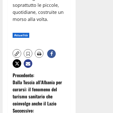
soprattutto le piccole,
quotidiane, costruite un
morso alla volta.
Attualità
N
Precedente:
Dalla Tuscia all’Albania per
a
curarsi: il fenomeno del
v
turismo sanitario che
coinvolge anche il Lazio
i
Successivo: