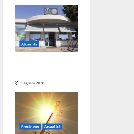
Attualità
Il SuperEnalotto premia
Viterbo, una vincita al
Poggino
5 Agosto 2026
Frosinone
Attualità