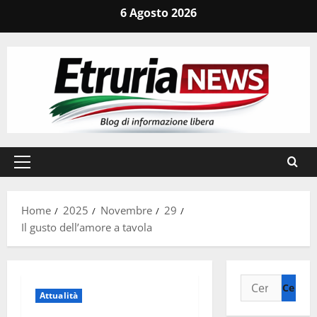
Vai
6 Agosto 2026
al
contenuto
Menu
principale
Home
2025
Novembre
29
Il gusto dell’amore a tavola
Ricerca
Attualità
per: