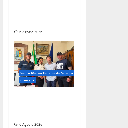
Santa Marinella – Vasto
incendio sull’Aurelia: strada
chiusa in entrambe le
direzioni (FOTO)
6 Agosto 2026
Santa Marinella - Santa Severa
Cronaca
Santa Marinella, due nuovi
agenti entrano nella Polizia
locale: rafforzato il presidio
del territorio
6 Agosto 2026