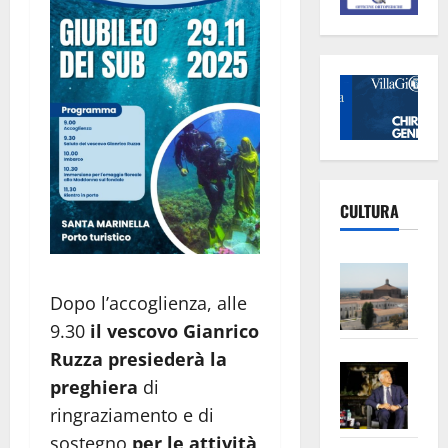
CULTURA
Vite
–
Dopo l’accoglienza, alle
L’Un
9.30
il vescovo Gianrico
ampl
Ruzza presiederà la
Saba
la
preghiera
di
–
No
ringraziamento e di
Pian
Tax
sostegno
per le attività
apre
Area