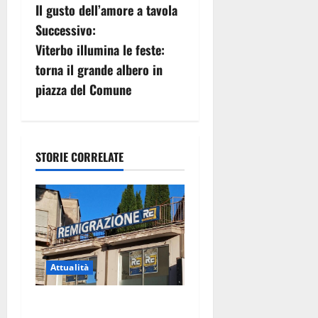
Il gusto dell’amore a tavola
a
Successivo:
v
Viterbo illumina le feste:
torna il grande albero in
i
piazza del Comune
g
a
STORIE CORRELATE
z
i
o
n
Attualità
e
Viterbo – Diffida per la