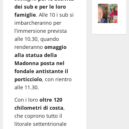
Vite
la
sogl
dei sub e per le loro
–
rass
Isee
famiglie
. Alle 10 i sub si
A
atte
a
imbarcheranno per
Omb
anc
26mi
l’immersione prevista
Fest
Cont
euro
alle 10.30, quando
Fron
Vald
per
renderanno
omaggio
e
e
l’an
alla statua della
Gabb
Zang
acca
Madonna posta nel
vis
202
a
fondale antistante il
vis
porticciolo
, con rientro
alle 11.30.
Con i loro
oltre 120
chilometri di costa
,
che coprono tutto il
litorale settentrionale