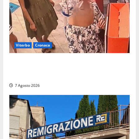
Viterbo
Cronaca
Svaligiano una farmacia a Viterbo davanti alle
telecamere, poi commettono altri furti a Orte: è
caccia a due donne
7 Agosto 2026