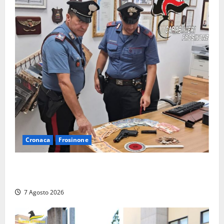
Cronaca
Frosinone
Assalto armato al Conad di Ceccano: lo schianto in
camper e l’arresto lampo a Frosinone
7 Agosto 2026