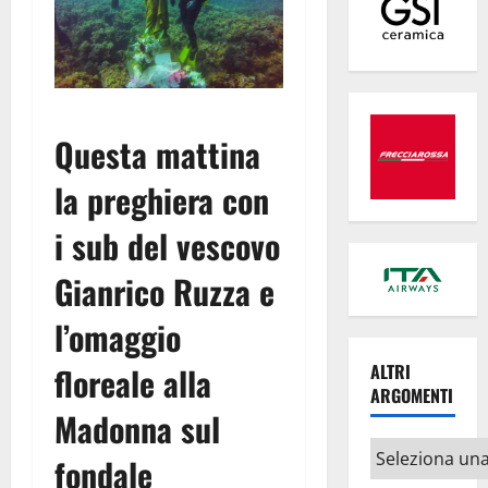
Questa mattina
la preghiera con
i sub del vescovo
Gianrico Ruzza e
l’omaggio
ALTRI
floreale alla
ARGOMENTI
Madonna sul
Altri
fondale
argomenti