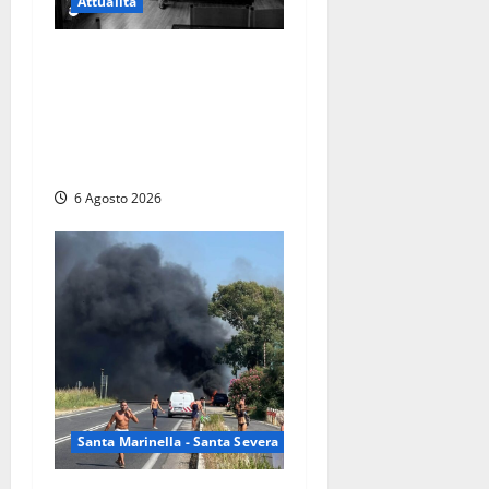
Attualità
Torre di Chia, l’Università
Agraria risponde alle
polemiche: “Non è un
esproprio, è l’esecuzione di
una sentenza”
6 Agosto 2026
Santa Marinella - Santa Severa