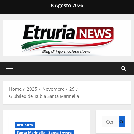
Vai
8 Agosto 2026
al
contenuto
Menu
principale
Home
2025
Novembre
29
Giubileo dei sub a Santa Marinella
Ricerca
Attualità
per:
Santa Marinella - Santa Severa