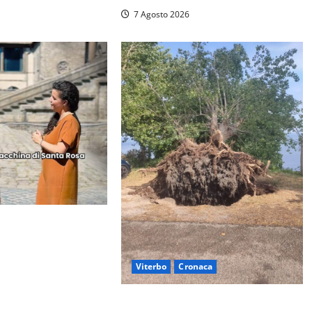
7 Agosto 2026
tro storico si svuota
a sindaca fa infuriare
i: «Ma quali
Viterbo
Cronaca
Gradoli – Il maltempo devastata il