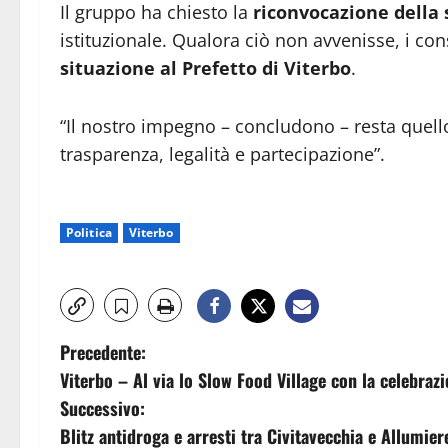
Il gruppo ha chiesto la
riconvocazione della
istituzionale. Qualora ciò non avvenisse, i co
situazione al Prefetto di Viterbo
.
“Il nostro impegno – concludono – resta quello 
trasparenza, legalità e partecipazione”.
Politica
Viterbo
N
Precedente:
Viterbo – Al via lo Slow Food Village con la celebrazi
a
Successivo:
v
Blitz antidroga e arresti tra Civitavecchia e Allumie