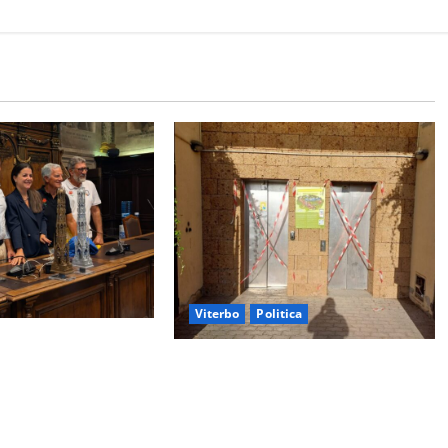
Viterbo
Politica
emi a chi torna da
Ascensori chiusi durante la Fiera
rbo il “Ciuffo” e la
del Vino a Montefiascone: volano
 d’Argento
stracci tra Manzi, Paolini e De
Santis “in diretta” social