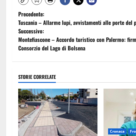
N
Precedente:
Tuscania – Allarme lupi, avvistamenti alle porte del 
a
Successivo:
v
Montefiascone – Accordo turistico con Palermo: firmat
Consorzio del Lago di Bolsena
i
g
a
STORIE CORRELATE
z
i
o
n
Cronaca
Fro