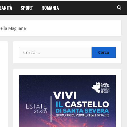
SANITÀ
SPORT
ROMANIA
della Magliana
Ricerca
per: