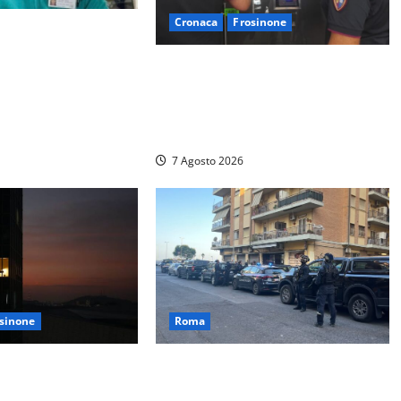
Cronaca
Frosinone
ddio al dentista di
co Derla, morto dopo
Il Questore sospende un locale a
dente a Roma
Frosinone: “Ritrovo di
pregiudicati”. Trovati anche un
coltello e droga
7 Agosto 2026
sinone
Roma
dominio a Sora per
Blitz antidroga sul litorale romano:
nita in ospedale per
9 arresti e 14 denunce. In campo