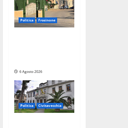
Politica
Frosinone
Ceccano, Sanità: la Regione
e il centrodestra ‘firmano’ il
decreto per la Casa della
Comunità e rivendicano la
vittoria politica
6 Agosto 2026
Politica
Civitavecchia
Civitavecchia – Fratelli
d’Italia sulle Terme