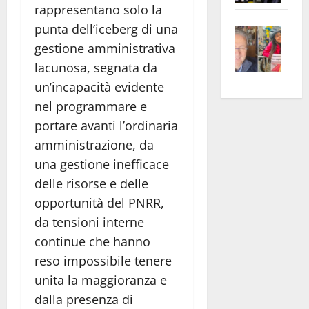
rappresentano solo la
apre
Area
punta dell’iceberg di una
Vite
la
sogl
–
gestione amministrativa
rass
Isee
A
atte
a
lacunosa, segnata da
Omb
anc
26mi
un’incapacità evidente
Fest
Cont
euro
nel programmare e
Fron
Vald
per
portare avanti l’ordinaria
e
e
l’an
amministrazione, da
Gabb
Zang
acca
una gestione inefficace
vis
202
delle risorse e delle
a
opportunità del PNRR,
vis
da tensioni interne
continue che hanno
reso impossibile tenere
unita la maggioranza e
dalla presenza di