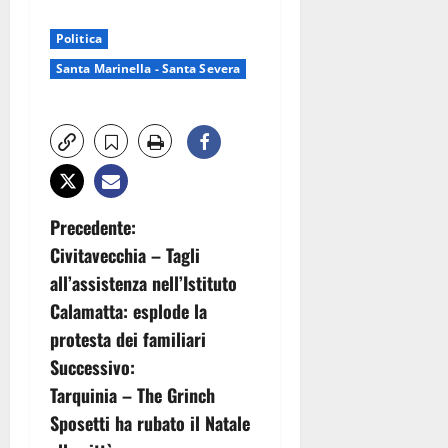
Politica
Santa Marinella - Santa Severa
N
Precedente:
Civitavecchia – Tagli
a
all’assistenza nell’Istituto
v
Calamatta: esplode la
protesta dei familiari
i
Successivo:
g
Tarquinia – The Grinch
Sposetti ha rubato il Natale
a