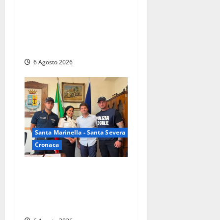
Imperiali: “Piendibene e
Cangani spieghino perché
stanno bloccando
un’occasione storica”
6 Agosto 2026
Santa Marinella - Santa Severa
Cronaca
Santa Marinella, due nuovi
agenti entrano nella Polizia
locale: rafforzato il presidio
del territorio