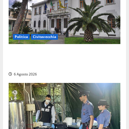
Politica
Civitavecchia
Civitavecchia – Fratelli d’Italia sulle Terme Imperiali:
“Piendibene e Cangani spieghino perché stanno
bloccando un’occasione storica”
6 Agosto 2026