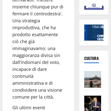
insieme chiunque pur di
fermare il centrodestra’.
Una strategia
improduttiva, che ha
prodotto esattamente
ciò che già
immaginavamo: una
maggioranza divisa sin
CULTURA
dall’indomani del voto,
incapace di dare
Vite
continuità
–
amministrativa e di
L’Un
condividere una visione
ampl
comune per la città.
Saba
la
–
No
Gli ultimi eventi
Pian
Tax