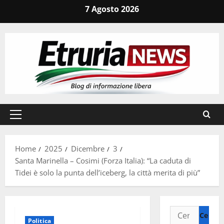
Vai
7 Agosto 2026
al
contenuto
Menu
principale
Home
2025
Dicembre
3
Santa Marinella – Cosimi (Forza Italia): “La caduta di
Tidei è solo la punta dell’iceberg, la città merita di più”
Ricerca
Politica