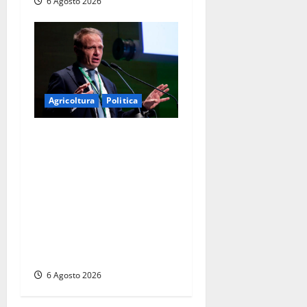
6 Agosto 2026
Agricoltura
Politica
Agricoltura, con
Coltivaitalia 1 miliardo di
euro in più per gli
agricoltori italiani.
Lollobrigida:
“Finanziamento mai
avvenuto prima nella storia
della Repubblica”
6 Agosto 2026