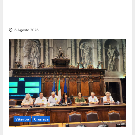
Civitavecchia – Fosso Crepacuore, Grasso (FdI): “Il
Comune sapeva del parere favorevole al rinnovo
dell’AIA e non ha informato il Consiglio”
6 Agosto 2026
Viterbo
Cronaca
Viterbo – Ombre Festival chiude con successo e