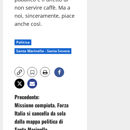
non servire caffè. Ma a
noi, sinceramente, piace
anche così.
Politica
Santa Marinella - Santa Severa
N
Precedente:
Missione compiuta. Forza
a
Italia si cancella da sola
v
dalla mappa politica di
Santa Marinella