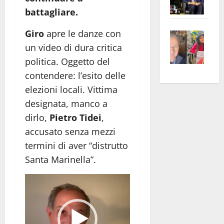
Pian
Tax
battagliare.
apre
Area
Giro
apre le danze con
Vite
la
sogl
–
rass
Isee
un video di dura critica
A
atte
a
politica. Oggetto del
Omb
anc
26mi
contendere: l’esito delle
Fest
Cont
euro
elezioni locali. Vittima
Fron
Vald
per
designata, manco a
e
e
l’an
dirlo,
Pietro Tidei
,
Gabb
Zang
acca
accusato senza mezzi
vis
202
termini di aver “distrutto
a
vis
Santa Marinella”.
Video
Player