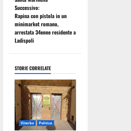
i
Successivo:
g
Rapina con pistola in un
minimarket romano,
a
arrestata 34enne residente a
z
Ladispoli
i
o
STORIE CORRELATE
n
e
a
r
Viterbo
Politica
t