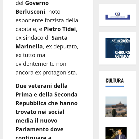
del
Governo
Berlusconi
, noto
esponente forzista della
capitale, e
Pietro Tidei
,
ex sindaco di
Santa
Marinella
, ex deputato,
ex tutto ma
evidentemente non
ancora ex protagonista.
CULTURA
Due veterani della
Prima e della Seconda
Vite
Repubblica che hanno
–
trovato nei social
L’Un
media il nuovo
ampl
Parlamento dove
Saba
la
–
No
continuare a