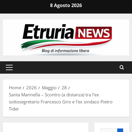
Vai
8 Agosto 2026
al
contenuto
Menu
principale
Home
2026
Maggio
28
Santa Marinella – Scontro (a distanza) tra l’ex
sottosegretario Francesco Giro e l’ex sindaco Pietro
Tidei
Ricerca