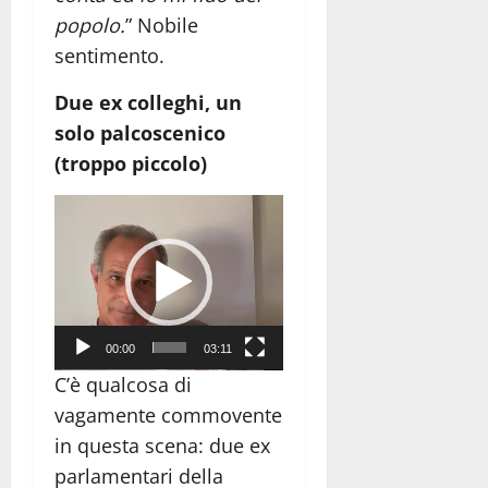
popolo.
” Nobile
sentimento.
Due ex colleghi, un
solo palcoscenico
(troppo piccolo)
Video
Player
00:00
03:11
C’è qualcosa di
vagamente commovente
in questa scena: due ex
parlamentari della