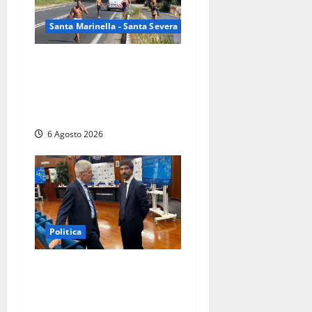
Santa Marinella - Santa Severa
Santa Marinella – Vasto
incendio sull’Aurelia: strada
chiusa in entrambe le
direzioni (FOTO)
6 Agosto 2026
Politica
Sicurezza nei Comuni del
Lazio, il consigliere Sabatini
(FdI) presenta proposta di