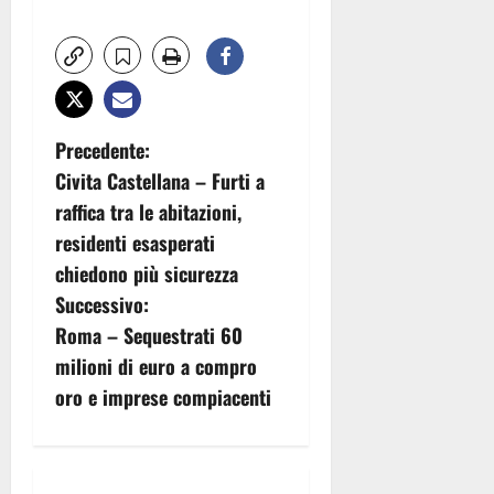
N
Precedente:
Civita Castellana – Furti a
a
raffica tra le abitazioni,
v
residenti esasperati
chiedono più sicurezza
i
Successivo:
g
Roma – Sequestrati 60
milioni di euro a compro
a
oro e imprese compiacenti
z
i