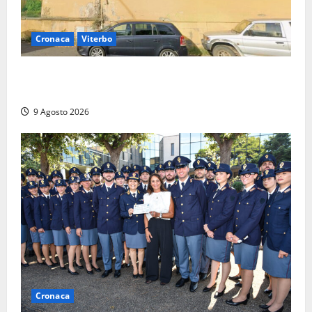
Cronaca
Viterbo
Morte della 23enne Benedetta all’ex consorzio
agrario, fatale il “festino” del compleanno
9 Agosto 2026
Cronaca