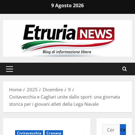
Vai
9 Agosto 2026
al
contenuto
Menu
principale
Home
2025
Dicembre
9
Civitavecchia e Cagliari unite dallo sport: una giornata
storica per i giovani atleti della Lega Navale
Ricerca
Civitavecchia
Cronaca