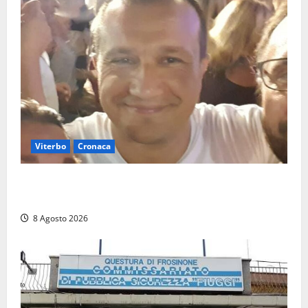
Viterbo
Cronaca
Brutto incidente stradale per Alessio Fiorillo:
Viterbo si stringe al suo “ciuffo”
8 Agosto 2026