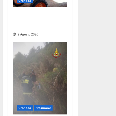
Cronaca
Tragedia nelle campagne:
uomo muore schiacciato dal
trattore
9 Agosto 2026
Cronaca
Frosinone