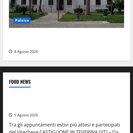
Politica
Civitavecchia – Accesso agli atti, il Pd fa chiarezza:
“Non è stato ridotto nessun diritto”
8 Agosto 2026
FOOD NEWS
Food News
Viterbo
A Castiglione in Teverina la 41esima festa del Vino: cantine
aperte, musica e spettacolo
5 Agosto 2026
Tra gli appuntamenti estivi più attesi e partecipati
del Viterbese CASTIGLIONE IN TEVERINA (VT) – Da