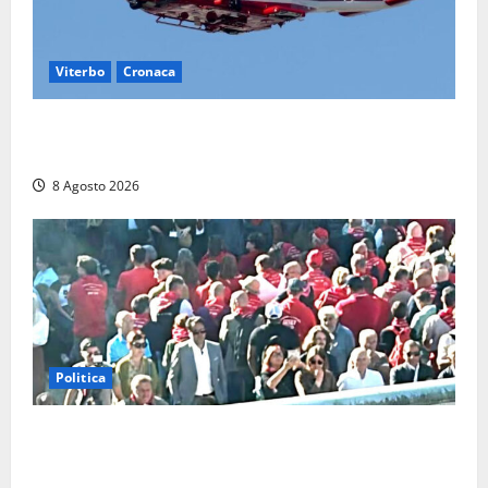
Viterbo
Cronaca
Scattano le ricerche per un piccolo elicottero
precipitato a Sutri: era un falso allarme
8 Agosto 2026
Politica
“Cgil volta le spalle a La Russa e Sberna” a
Marcinelle, Meloni: “Gesto vergognoso”. Landini