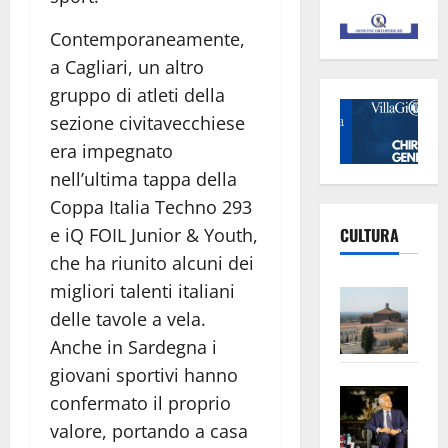
Contemporaneamente,
a Cagliari, un altro
gruppo di atleti della
sezione civitavecchiese
era impegnato
nell’ultima tappa della
Coppa Italia Techno 293
e iQ FOIL Junior & Youth,
CULTURA
che ha riunito alcuni dei
migliori talenti italiani
Vite
delle tavole a vela.
–
L’Un
Anche in Sardegna i
ampl
giovani sportivi hanno
Saba
la
confermato il proprio
–
No
valore, portando a casa
Pian
Tax