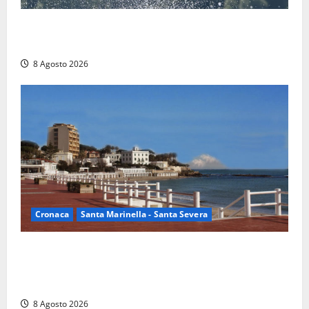
Rieti – Mondiali di Wakeboard 2026, Noa Gualtieri è
campione del mondo Under 14
8 Agosto 2026
Cronaca
Santa Marinella - Santa Severa
Furti delle chiavi di casa nelle auto, l’allarme arriva
anche a Santa Marinella: “Grazie al libretto i ladri
trovano l’indirizzo”
8 Agosto 2026