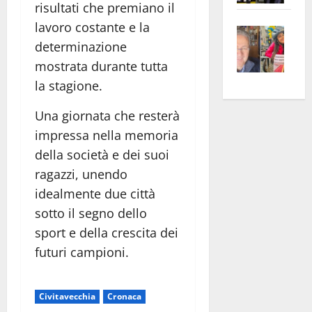
risultati che premiano il
apre
Area
lavoro costante e la
Vite
la
sogl
determinazione
–
rass
Isee
A
mostrata durante tutta
atte
a
Omb
anc
26mi
la stagione.
Fest
Cont
euro
Una giornata che resterà
Fron
Vald
per
impressa nella memoria
e
e
l’an
Gabb
Zang
acca
della società e dei suoi
vis
202
ragazzi, unendo
a
idealmente due città
vis
sotto il segno dello
sport e della crescita dei
futuri campioni.
Civitavecchia
Cronaca