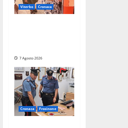
Viterbo
Cronaca
Svaligiano una farmacia a
Viterbo davanti alle
telecamere, poi commettono
altri furti a Orte: è caccia a
due donne
7 Agosto 2026
Cronaca
Frosinone
Assalto armato al Conad di