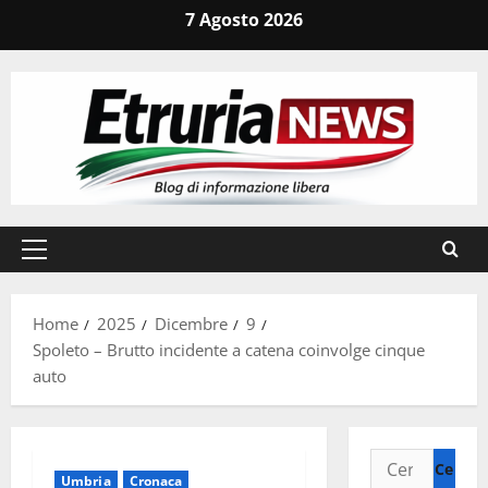
Vai
7 Agosto 2026
al
contenuto
Menu
principale
Home
2025
Dicembre
9
Spoleto – Brutto incidente a catena coinvolge cinque
auto
Ricerca
Umbria
Cronaca