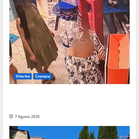
Viterbo
Cronaca
Svaligiano una farmacia a Viterbo davanti alle
telecamere, poi commettono altri furti a Orte: è
caccia a due donne
7 Agosto 2026