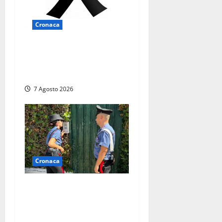
Cronaca
Lutto a Viterbo: è morto
Massimo Maggini, una vita
tra politica e giornalismo
7 Agosto 2026
Cronaca
Aggredisce il padre con un
coltello perché non gli dà i
soldi, arrestato a Fregene