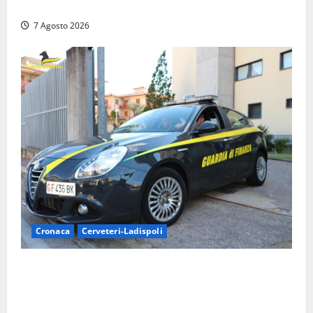
camper e l’arresto lampo a Frosinone
7 Agosto 2026
Cronaca
Cerveteri-Ladispoli
Ladispoli al centro dei controlli della Guardia di
Finanza: scoperti 33 lavoratori irregolari e
numerose violazioni fiscali