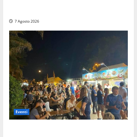
Montalto Marina, schiuma e acqua colorata in mare:
Arpa Lazio fa chiarezza
7 Agosto 2026
Eventi
A Civitavecchia quindici giorni di pesce “in strada”
con Il Padellone