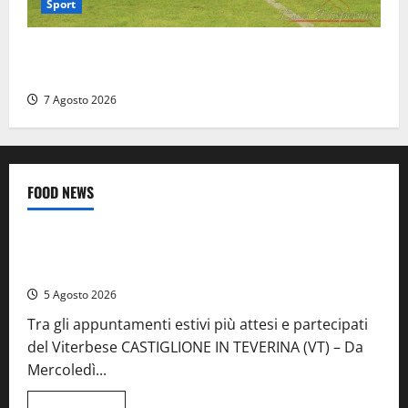
Sport
Serie D, girone G: la nuova Viterbese sogna la
promozione in un raggruppamento alla portata
7 Agosto 2026
FOOD NEWS
Food News
Viterbo
A Castiglione in Teverina la 41esima festa del Vino: cantine
aperte, musica e spettacolo
5 Agosto 2026
Tra gli appuntamenti estivi più attesi e partecipati
del Viterbese CASTIGLIONE IN TEVERINA (VT) – Da
Mercoledì...
Leggi
Leggi tutto