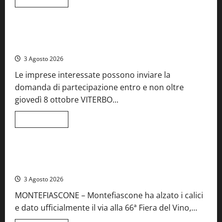
di
Food News
più
su
A
Castiglione
Birre Preziose, aperte le iscrizioni al Concorso regionale
in
del Lazio
Teverina
la
3 Agosto 2026
41esima
festa
Le imprese interessate possono inviare la
del
Vino:
domanda di partecipazione entro e non oltre
cantine
aperte,
giovedì 8 ottobre VITERBO...
musica
e
spettacolo
Leggi
Leggi tutto
di
Viterbo
Food News
più
su
Birre
Preziose,
Montefiascone brinda alla sua Fiera del Vino: inaugurazione
aperte
da record per la 66ª edizione
le
iscrizioni
3 Agosto 2026
al
Concorso
MONTEFIASCONE – Montefiascone ha alzato i calici
regionale
del
e dato ufficialmente il via alla 66ª Fiera del Vino,...
Lazio