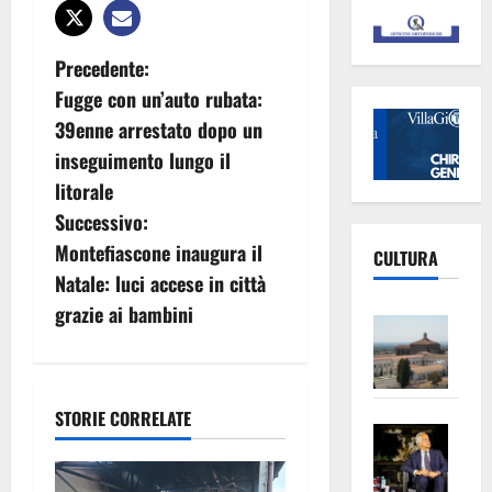
N
Precedente:
Fugge con un’auto rubata:
a
39enne arrestato dopo un
v
inseguimento lungo il
litorale
i
Successivo:
g
Montefiascone inaugura il
CULTURA
Natale: luci accese in città
a
grazie ai bambini
Vite
z
–
L’Un
i
ampl
STORIE CORRELATE
o
Saba
la
–
No
n
Pian
Tax