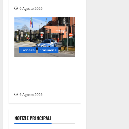
L’epilogo
6 Agosto 2026
Cronaca
Frosinone
Frosinone, ruba cibo dal
magazzino in cui lavora:
dipendente incastrato e
denunciato
6 Agosto 2026
NOTIZIE PRINCIPALI