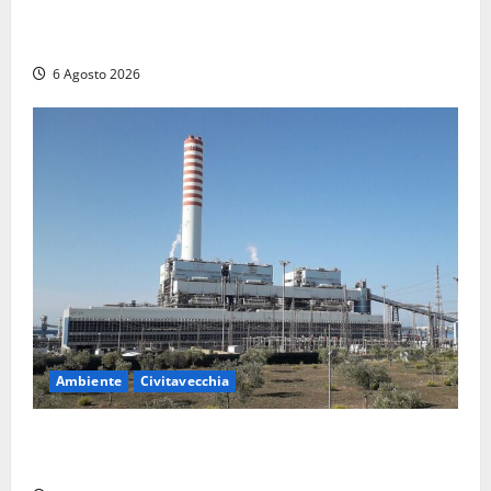
Montalto di Castro – I Carabinieri pattugliano il
lungomare in e-bike: al via il nuovo servizio estivo
6 Agosto 2026
Ambiente
Civitavecchia
Civitavecchia – Tvn, il Comitato “Salviamo il Bosco”:
“Bene la fine del carbone, ma il bosco va tutelato”