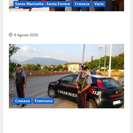
Santa Marinella - Santa Severa
Cronaca
Varie
Santa Marinella, due nuovi agenti entrano nella
Polizia locale: rafforzato il presidio del territorio
6 Agosto 2026
Cronaca
Frosinone
Ceccano – Rapina al Conad: minaccia il cassiere con
la pistola e fugge in camper con il bottino, arresto
lampo