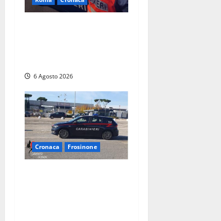
Roma Eur, maxi controlli dei
carabinieri: due arresti per
rapina, quattro denunce e
sanzioni ai locali
6 Agosto 2026
Cronaca
Frosinone
Frosinone – Denuncia il
marito per stalking: i
carabinieri perquisiscono
casa e trovano droga.