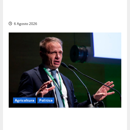
Frosinone – Denuncia il marito per stalking: i
carabinieri perquisiscono casa e trovano droga.
L’epilogo
6 Agosto 2026
Agricoltura
Politica
Agricoltura, con Coltivaitalia 1 miliardo di euro in
più per gli agricoltori italiani. Lollobrigida: