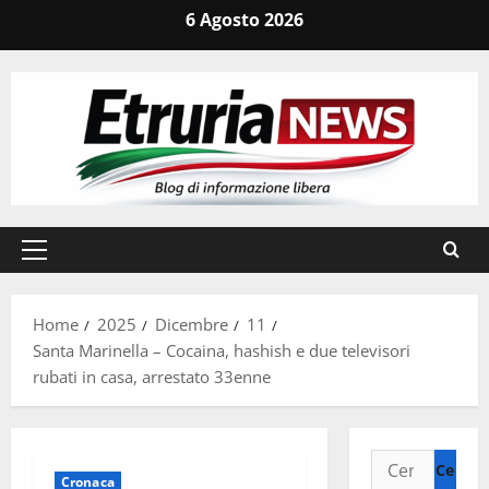
Vai
6 Agosto 2026
al
contenuto
Menu
principale
Home
2025
Dicembre
11
Santa Marinella – Cocaina, hashish e due televisori
rubati in casa, arrestato 33enne
Ricerca
Cronaca