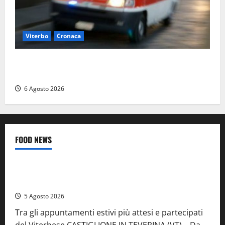
Viterbo
Cronaca
Viterbo, cade dal camion della raccolta rifiuti:
operatore trasportato in ospedale
6 Agosto 2026
FOOD NEWS
Food News
Viterbo
A Castiglione in Teverina la 41esima festa del Vino: cantine
aperte, musica e spettacolo
5 Agosto 2026
Tra gli appuntamenti estivi più attesi e partecipati
del Viterbese CASTIGLIONE IN TEVERINA (VT) – Da