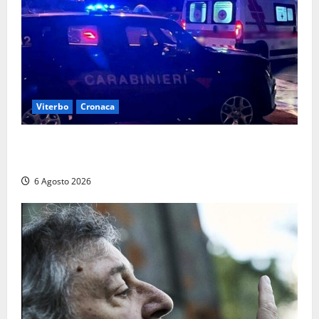
Viterbo
Cronaca
Tuscania, lo trovano ubriaco dopo un incidente con
feriti: denunciato dai carabinieri
6 Agosto 2026