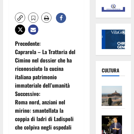
N
Precedente:
Caprarola – La Trattoria del
a
Cimino nel dossier che ha
v
riconosciuto la cucina
CULTURA
italiana patrimonio
i
immateriale dell’umanità
Vite
g
Successivo:
–
Roma nord, anziani nel
L’Un
a
mirino: smantellata la
ampl
z
Saba
la
coppia di ladri di Ladispoli
–
No
che colpiva negli ospedali
i
Pian
Tax