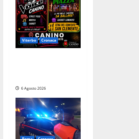
Viterbo
Cronaca
Canino si prepara alle “Notti
a Colori”: due serate tra
musica, spettacoli e street
food in piazza
6 Agosto 2026
Roma
Cronaca