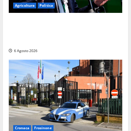
Agricoltura
Politica
Agricoltura, con Coltivaitalia 1 miliardo di euro in
più per gli agricoltori italiani. Lollobrigida:
“Finanziamento mai avvenuto prima nella storia
della Repubblica”
6 Agosto 2026
Cronaca
Frosinone