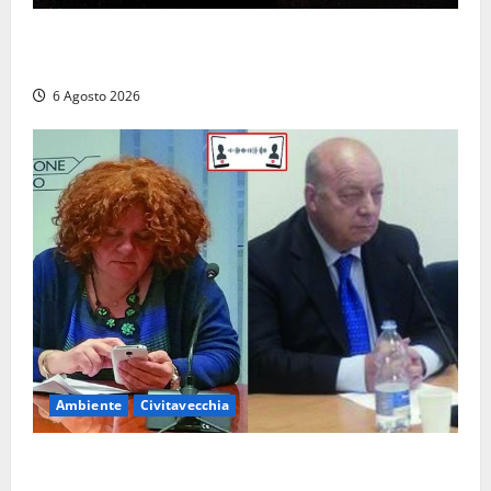
Verbania – Lite degenera: 55enne accoltellato, è
ricoverato in ospedale
6 Agosto 2026
Ambiente
Civitavecchia
Civitavecchia – Fosso Crepacuore, la Regione Lazio
chiude la Conferenza di Servizi: sì al rinnovo