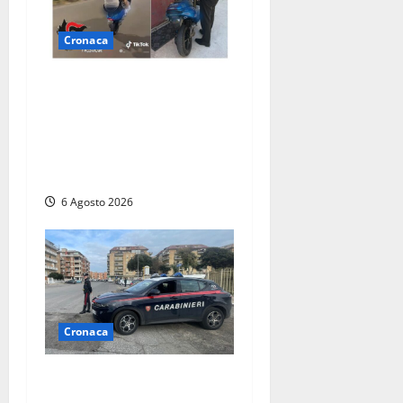
Cronaca
Anagni, si filma mentre
‘impenna’ e pubblica tutto
sui social: i carabinieri
trovano il video e lo
sanzionano
6 Agosto 2026
Cronaca
Tarquinia – Inseguimento
sulla Tuscanese: 25enne