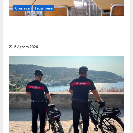
Cronaca
Frosinone
Frosinone, presunte molestie al liceo su una
minorenne: il Gip dice no all’archiviazione, il prof
nega
6 Agosto 2026