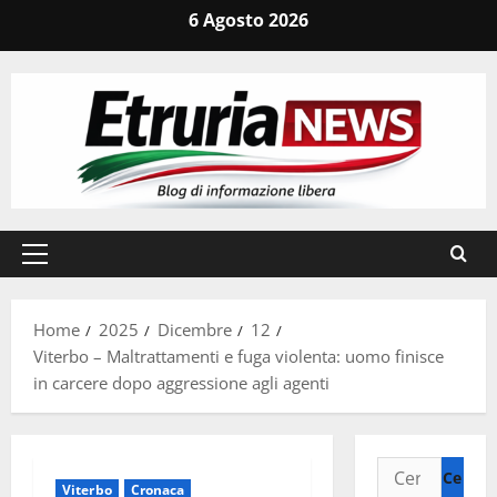
Vai
6 Agosto 2026
al
contenuto
Menu
principale
Home
2025
Dicembre
12
Viterbo – Maltrattamenti e fuga violenta: uomo finisce
in carcere dopo aggressione agli agenti
Ricerca
Viterbo
Cronaca