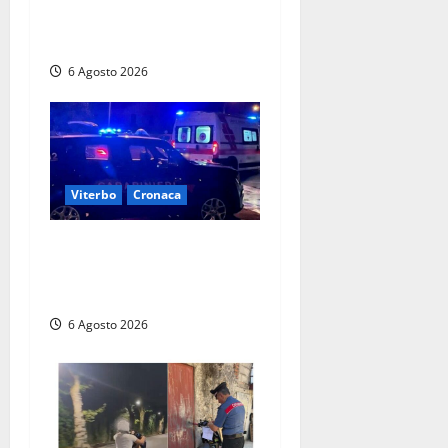
segnalate per droga, ritirate
alcune patenti
6 Agosto 2026
Viterbo
Cronaca
Tuscania, lo trovano ubriaco
dopo un incidente con feriti:
denunciato dai carabinieri
6 Agosto 2026