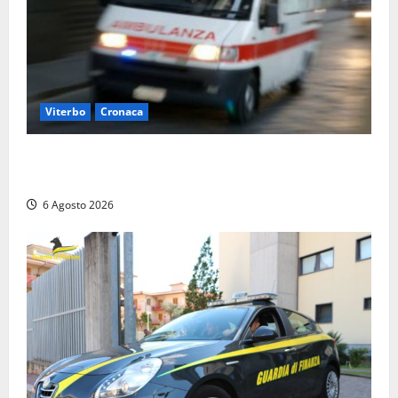
Viterbo
Cronaca
Viterbo, cade dal camion della raccolta rifiuti:
operatore trasportato in ospedale
6 Agosto 2026