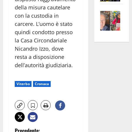
apre
Area
della misura cautelare
Vite
la
sogl
con la custodia in
–
rass
Isee
carcere. L’uomo è stato
A
atte
a
quindi condotto presso
Omb
anc
26mi
la Casa Circondariale
Fest
Cont
euro
Nicandro Izzo, dove
Fron
Vald
per
resta a disposizione
e
e
l’an
Gabb
Zang
acca
dell’autorità giudiziaria.
vis
202
a
Viterbo
Cronaca
vis
Precedente: