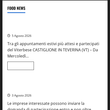
FOOD NEWS
Food News
Viterbo
A Castiglione in Teverina la 41esima festa del Vino: cantine
aperte, musica e spettacolo
5 Agosto 2026
Tra gli appuntamenti estivi più attesi e partecipati
del Viterbese CASTIGLIONE IN TEVERINA (VT) – Da
Mercoledì...
Leggi
Leggi tutto
di
Food News
più
su
A
Castiglione
Birre Preziose, aperte le iscrizioni al Concorso regionale
in
del Lazio
Teverina
la
3 Agosto 2026
41esima
festa
Le imprese interessate possono inviare la
del
Vino:
domanda di partecipazione entro e non oltre