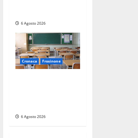
senza patente fermato dopo
la fuga in auto
6 Agosto 2026
Cronaca
Frosinone
Frosinone, presunte
molestie al liceo su una
minorenne: il Gip dice no
all’archiviazione, il prof
nega
6 Agosto 2026