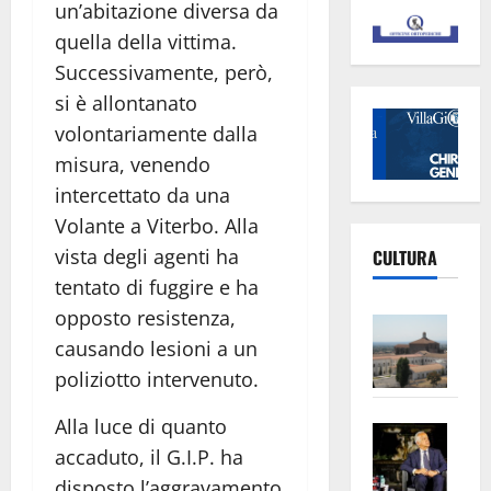
un’abitazione diversa da
quella della vittima.
Successivamente, però,
si è allontanato
volontariamente dalla
misura, venendo
intercettato da una
Volante a Viterbo. Alla
vista degli agenti ha
CULTURA
tentato di fuggire e ha
opposto resistenza,
Vite
causando lesioni a un
–
L’Un
poliziotto intervenuto.
ampl
Alla luce di quanto
Saba
la
accaduto, il G.I.P. ha
–
No
Pian
Tax
disposto l’aggravamento