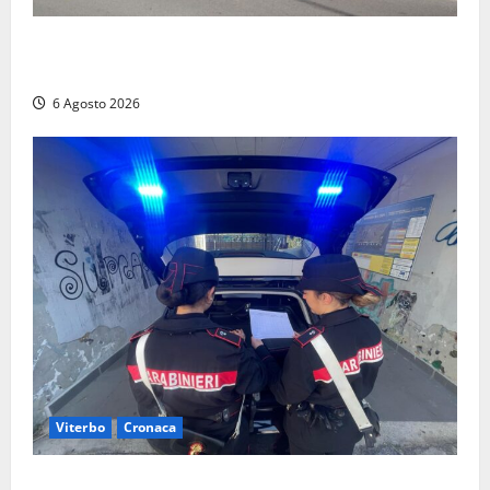
Frosinone, ruba cibo dal magazzino in cui lavora:
dipendente incastrato e denunciato
6 Agosto 2026
Viterbo
Cronaca
Controlli dei carabinieri nel Viterbese: cinque