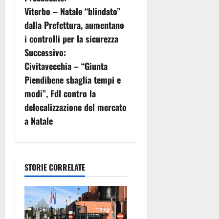
N
Viterbo – Natale “blindato”
a
dalla Prefettura, aumentano
v
i controlli per la sicurezza
Successivo:
i
Civitavecchia – “Giunta
g
Piendibene sbaglia tempi e
modi”, FdI contro la
a
delocalizzazione del mercato
z
a Natale
i
o
STORIE CORRELATE
n
e