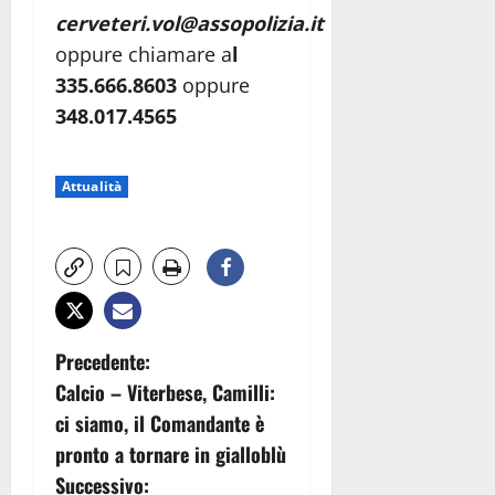
cerveteri.vol@assopolizia.it
oppure chiamare a
l
335.666.8603
oppure
348.017.4565
Attualità
N
Precedente:
Calcio – Viterbese, Camilli:
a
ci siamo, il Comandante è
v
pronto a tornare in gialloblù
Successivo: