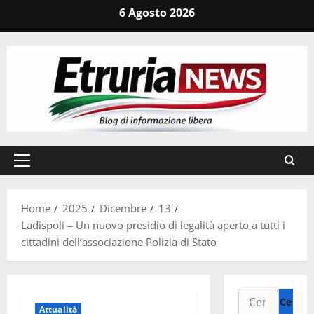
Vai
6 Agosto 2026
al
contenuto
Menu
principale
Home
2025
Dicembre
13
Ladispoli – Un nuovo presidio di legalità aperto a tutti i
cittadini dell’associazione Polizia di Stato
Ricerca
Attualità