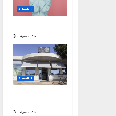
Attualità
Prestiti personali: tutte le
opportunità
5 Agosto 2026
Attualità
Il SuperEnalotto premia
Viterbo, una vincita al
Poggino
5 Agosto 2026