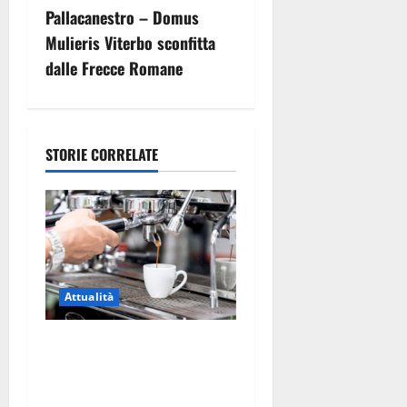
i
Pallacanestro – Domus
g
Mulieris Viterbo sconfitta
dalle Frecce Romane
a
z
i
STORIE CORRELATE
o
n
e
Attualità
a
Viterbo – Pubblici esercizi
r
aperti a Ferragosto, il
t
comune predispone elenco