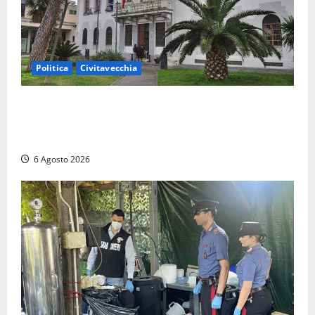
Politica
Civitavecchia
Civitavecchia – Fratelli d’Italia sulle Terme Imperiali:
“Piendibene e Cangani spieghino perché stanno
bloccando un’occasione storica”
6 Agosto 2026