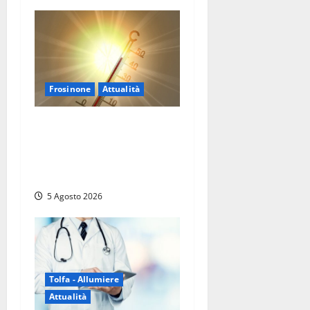
Frosinone
Attualità
Frosinone ‘brucia’ da un
mese: è record di afa e notti
tropicali. E i temporali
fanno danni
5 Agosto 2026
Tolfa - Allumiere
Attualità