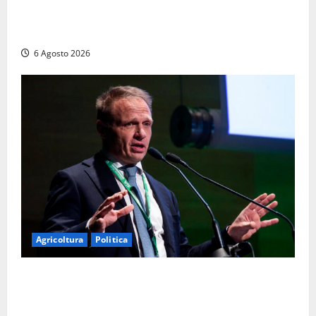
carabinieri perquisiscono casa e trovano droga.
L’epilogo
6 Agosto 2026
Agricoltura
Politica
Agricoltura, con Coltivaitalia 1 miliardo di euro in
più per gli agricoltori italiani. Lollobrigida:
“Finanziamento mai avvenuto prima nella storia