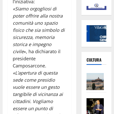
l’iniziativa:
«Siamo orgogliosi di
poter offrire alla nostra
comunità uno spazio
fisico che sia simbolo di
sicurezza, memoria
storica e impegno
civile
», ha dichiarato il
presidente
CULTURA
Camposarcone.
«L’apertura di questa
Vite
sede come presidio
–
vuole essere un gesto
L’Un
ampl
tangibile di vicinanza ai
Saba
la
cittadini. Vogliamo
–
No
essere un punto di
Pian
Tax