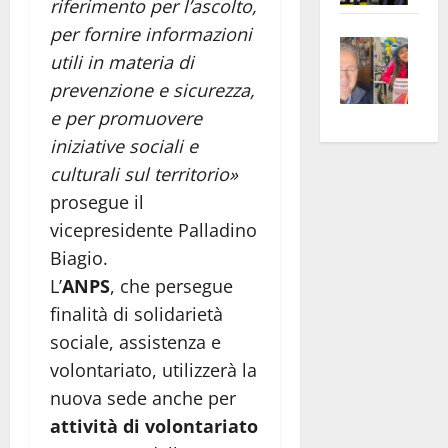
riferimento per l’ascolto,
apre
Area
per fornire informazioni
Vite
la
sogl
utili in materia di
–
rass
Isee
prevenzione e sicurezza,
A
atte
a
e per promuovere
Omb
anc
26mi
Fest
Cont
euro
iniziative sociali e
Fron
Vald
per
culturali sul territorio»
e
e
l’an
prosegue il
Gabb
Zang
acca
vicepresidente Palladino
vis
202
Biagio.
a
L’
ANPS
, che persegue
vis
finalità di solidarietà
sociale, assistenza e
volontariato, utilizzerà la
nuova sede anche per
attività di volontariato