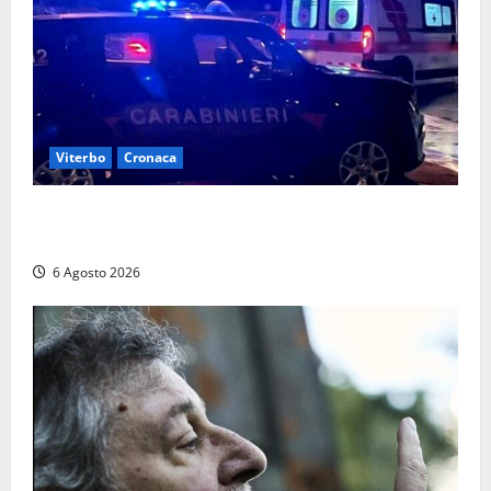
Viterbo
Cronaca
Tuscania, lo trovano ubriaco dopo un incidente con
feriti: denunciato dai carabinieri
6 Agosto 2026