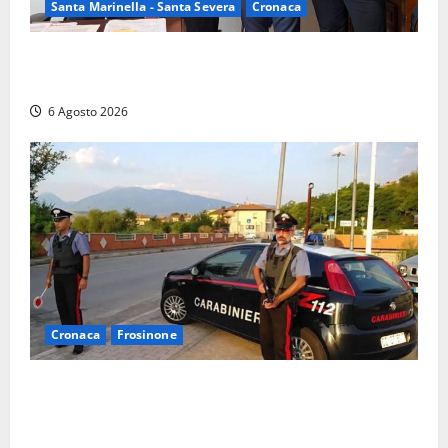
Santa Marinella - Santa Severa
Cronaca
Santa Marinella, due nuovi agenti entrano nella
Polizia locale: rafforzato il presidio del territorio
6 Agosto 2026
Cronaca
Frosinone
Ceccano – Rapina al Conad: minaccia il cassiere con
la pistola e fugge in camper con il bottino, arresto
lampo