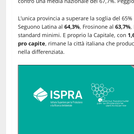
contro una media nazionale del 67,7%. Peggio f
L’unica provincia a superare la soglia del 65%
Seguono Latina al
64,3%
, Frosinone al
63,7%
,
standard minimi. E proprio la Capitale, con
1,
pro capite
, rimane la città italiana che produ
nella differenziata.