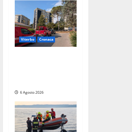
Viterbo
Cronaca
Viterbo, paura in via
Murialdo: anziano minaccia
di lanciarsi dal settimo
piano, salvato dai
soccorritori (FOTO)
6 Agosto 2026