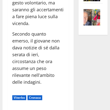
gesto volontario, ma
apre
Area
saranno gli accertamenti
Vite
la
sogl
a fare piena luce sulla
–
rass
Isee
A
vicenda.
atte
a
Omb
anc
26mi
Secondo quanto
Fest
Cont
euro
emerso, il giovane non
Fron
Vald
per
dava notizie di sé dalla
e
e
l’an
Gabb
Zang
acca
serata di ieri,
vis
202
circostanza che ora
a
assume un peso
vis
rilevante nell’ambito
delle indagini.
Viterbo
Cronaca