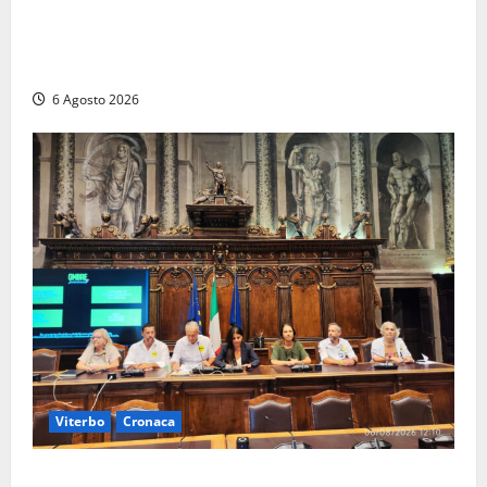
Civitavecchia – Fosso Crepacuore, Grasso (FdI): “Il
Comune sapeva del parere favorevole al rinnovo
dell’AIA e non ha informato il Consiglio”
6 Agosto 2026
Viterbo
Cronaca
Viterbo – Ombre Festival chiude con successo e