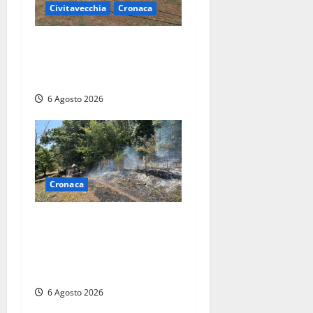
Civitavecchia
Cronaca
Civitavecchia – Vasto
incendio al Sasso, maxi
mobilitazione di soccorsi
6 Agosto 2026
Cronaca
Principio di incendio nella
Riserva del Lago di Vico: sul
posto tracce di bivacchi
abusivi
6 Agosto 2026