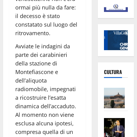
ormai più nulla da fare:
il decesso è stato
constatato sul luogo del
ritrovamento.
Avviate le indagini da
parte dei carabinieri
della stazione di
Montefiascone e
CULTURA
dell’aliquota
radiomobile, impegnati
Vite
a ricostruire l’esatta
–
L’Un
dinamica dell’accaduto.
ampl
Al momento non viene
Saba
la
esclusa alcuna ipotesi,
–
No
compresa quella di un
Pian
Tax