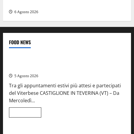
lampo
6 Agosto 2026
FOOD NEWS
Food News
Viterbo
A Castiglione in Teverina la 41esima festa del Vino: cantine
aperte, musica e spettacolo
5 Agosto 2026
Tra gli appuntamenti estivi più attesi e partecipati
del Viterbese CASTIGLIONE IN TEVERINA (VT) – Da
Mercoledì...
Leggi
Leggi tutto
di
Food News
più
su
A
Castiglione