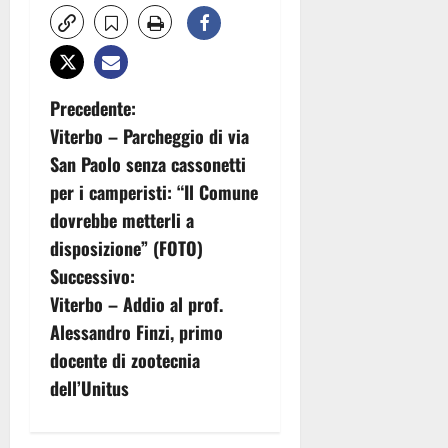
N
Precedente:
Viterbo – Parcheggio di via
a
San Paolo senza cassonetti
v
per i camperisti: “Il Comune
dovrebbe metterli a
i
disposizione” (FOTO)
g
Successivo:
Viterbo – Addio al prof.
a
Alessandro Finzi, primo
z
docente di zootecnia
dell’Unitus
i