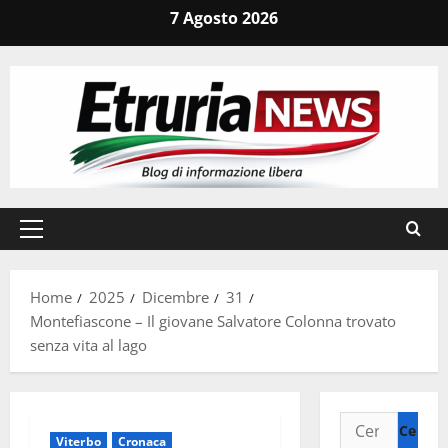
Vai
7 Agosto 2026
al
contenuto
Menu
principale
Home
2025
Dicembre
31
Montefiascone – Il giovane Salvatore Colonna trovato
senza vita al lago
Ricerca
Viterbo
Cronaca