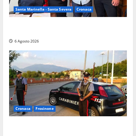
Santa Marinella - Santa Severa
Cronaca
Santa Marinella, due nuovi agenti entrano nella
Polizia locale: rafforzato il presidio del territorio
6 Agosto 2026
Cronaca
Frosinone
Ceccano – Rapina al Conad: minaccia il cassiere con
la pistola e fugge in camper con il bottino, arresto