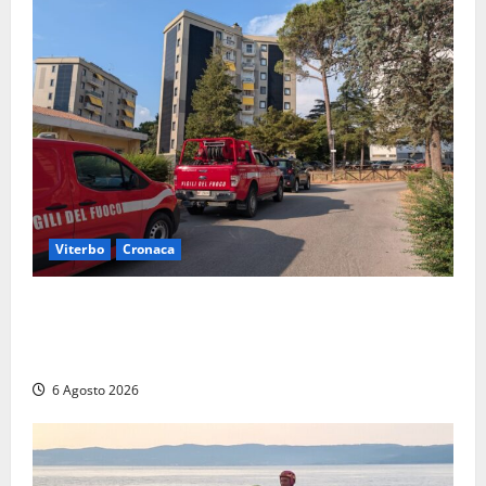
Viterbo
Cronaca
Viterbo, paura in via Murialdo: anziano minaccia di
lanciarsi dal settimo piano, salvato dai soccorritori
(FOTO)
6 Agosto 2026