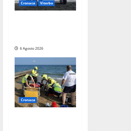
Cronaca
Viterbo
Imbarcazione si capovolge
al Lago di Bolsena, quattro
persone messe in salvo dai
vigili del fuoco
6 Agosto 2026
Cronaca
Tuffo vietato dal pontile,
muore un 17enne dopo
quattro giorni di agonia