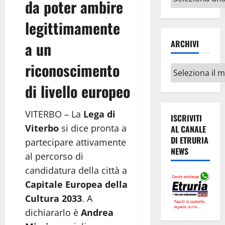
da poter ambire
argomenti
legittimamente
ARCHIVI
a un
riconoscimento
Archivi
di livello europeo
VITERBO – La
Lega di
ISCRIVITI
Viterbo
si dice pronta a
AL CANALE
DI ETRURIA
partecipare attivamente
NEWS
al percorso di
candidatura della città a
Capitale Europea della
Cultura 2033
. A
dichiararlo è
Andrea