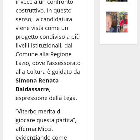
invece a un confronto
apre
Area
costruttivo. In questo
Vite
la
sogl
senso, la candidatura
–
rass
Isee
viene vista come un
A
atte
a
progetto condiviso a più
Omb
anc
26mi
Fest
Cont
livelli istituzionali, dal
euro
Fron
Vald
per
Comune alla Regione
e
e
l’an
Lazio, dove l’assessorato
Gabb
Zang
acca
alla Cultura è guidato da
vis
202
Simona Renata
a
Baldassarre
,
vis
espressione della Lega.
“Viterbo merita di
giocare questa partita”,
afferma Micci,
evidenziando come