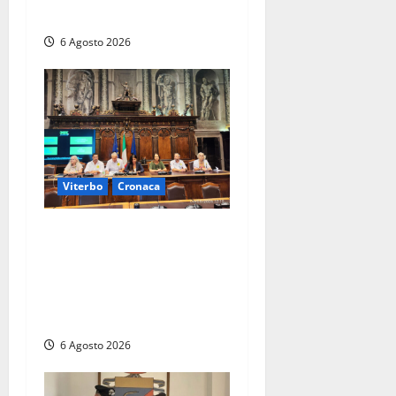
e composizione
6 Agosto 2026
Viterbo
Cronaca
Viterbo – Ombre Festival
chiude con successo e
pensa al futuro: “Ora
progetto pilota per una
Fiera del Libro nella Tuscia”
6 Agosto 2026