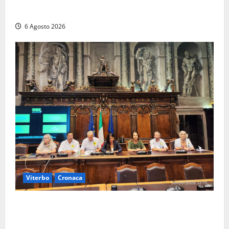
dell’AIA e non ha informato il Consiglio”
6 Agosto 2026
Viterbo
Cronaca
Viterbo – Ombre Festival chiude con successo e
pensa al futuro: “Ora progetto pilota per una Fiera