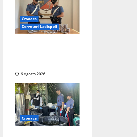
Cronaca
Cerveteri-Ladispoli
Blitz dei Carabinieri a
Ladispoli: in una casa
trovati 7 kg di hashish e una
donna chiusa a chiave
6 Agosto 2026
Cronaca
Latina – Carabinieri