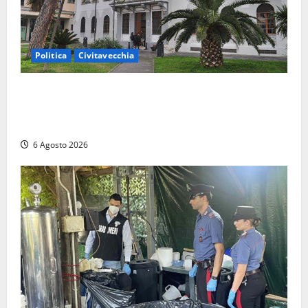
Politica
Civitavecchia
Civitavecchia – Fratelli d’Italia sulle Terme Imperiali:
“Piendibene e Cangani spieghino perché stanno
bloccando un’occasione storica”
6 Agosto 2026