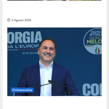
Santa Marinella – Vasto incendio sull’Aurelia: strada
chiusa in entrambe le direzioni (FOTO)
6 Agosto 2026
Civitavecchia
Civitavecchia – Fosso Crepacuore, Grasso (FdI): “Il
Comune sapeva del parere favorevole al rinnovo