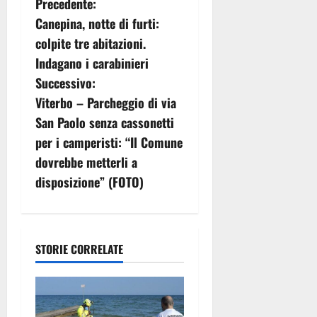
N
Precedente:
Canepina, notte di furti:
a
colpite tre abitazioni.
v
Indagano i carabinieri
Successivo:
i
Viterbo – Parcheggio di via
g
San Paolo senza cassonetti
per i camperisti: “Il Comune
a
dovrebbe metterli a
z
disposizione” (FOTO)
i
o
STORIE CORRELATE
n
e