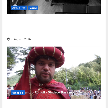
Attualità
Varie
Torre di Chia, l’Università Agraria risponde alle
polemiche: “Non è un esproprio, è l’esecuzione di
una sentenza”
6 Agosto 2026
Viterbo
Provincia di Viterbo, ecco le nuove commissioni