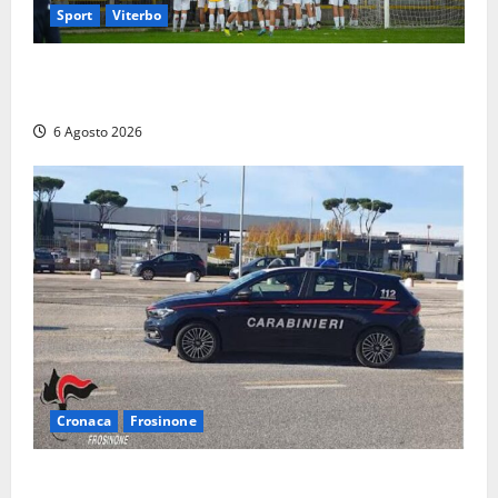
Sport
Viterbo
Calcio – Serie D, la Viterbese riparte dal girone G:
ufficializzati gli organici della stagione 2026-2027
6 Agosto 2026
Cronaca
Frosinone
Frosinone – Denuncia il marito per stalking: i