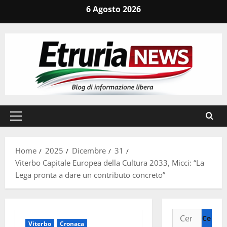
Vai
6 Agosto 2026
al
contenuto
Menu
principale
Home
2025
Dicembre
31
Viterbo Capitale Europea della Cultura 2033, Micci: “La
Lega pronta a dare un contributo concreto”
Ricerca
Viterbo
Cronaca