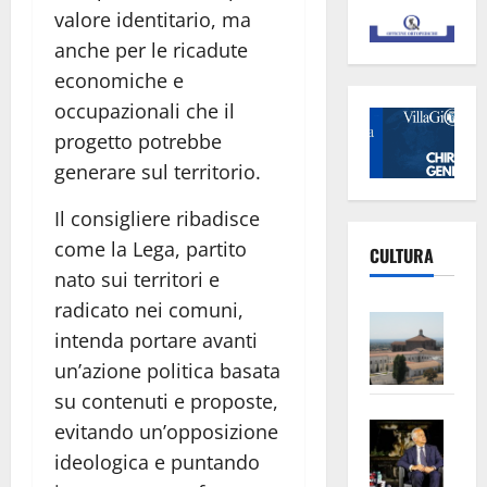
valore identitario, ma
anche per le ricadute
economiche e
occupazionali che il
progetto potrebbe
generare sul territorio.
Il consigliere ribadisce
come la Lega, partito
CULTURA
nato sui territori e
radicato nei comuni,
Vite
intenda portare avanti
–
un’azione politica basata
L’Un
ampl
su contenuti e proposte,
Saba
la
evitando un’opposizione
–
No
ideologica e puntando
Pian
Tax