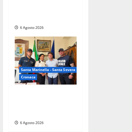
scoprono raffineria di
cocaina nelle campagne,
cinque arresti
6 Agosto 2026
Santa Marinella - Santa Severa
Cronaca
Santa Marinella, due nuovi
agenti entrano nella Polizia
locale: rafforzato il presidio
del territorio
6 Agosto 2026