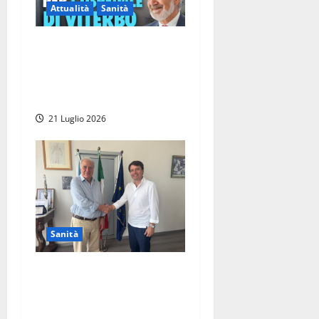
Attualità
Sanità
Viterbo – Il presidente
Rocca ricorda la
straordinaria generosità del
dottor Enzo Facchini
21 Luglio 2026
Sanità
Viterbo – All’ospedale Santa
Rosa nasce il nuovo
laboratorio di genetica