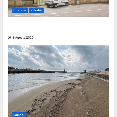
Cronaca
Viterbo
Viterbo, giovane donna trovata morta nell’ex
Consorzio agrario sulla Teverina
8 Agosto 2026
Latina