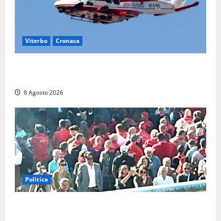
Viterbo
Cronaca
Piccolo elicottero precipita a Sutri, ricerche in corso
dopo la segnalazione ma si rivela falso allarme
8 Agosto 2026
Politica
“Cgil volta le spalle a La Russa e Sberna” a
Marcinelle, Meloni: “Gesto vergognoso”. Landini