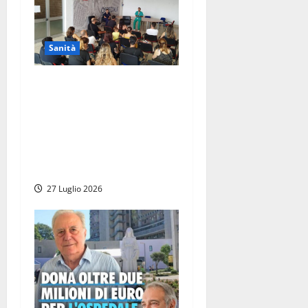
Sanità
Viterbo – All’ospedale Santa
Rosa open day per
conoscere il parto indolore,
Nicolanti: “Il dolore del
parto non sia un passaggio
obbligato”
27 Luglio 2026