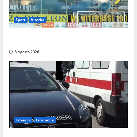
Sport
Viterbo
La Viterbese riparte dalla Serie D: tre amichevoli a
Chianciano, poi il debutto in Coppa Italia con l’Anzio
8 Agosto 2026
Cronaca
Frosinone
Anziano bloccato con lo spray al peperoncino: per