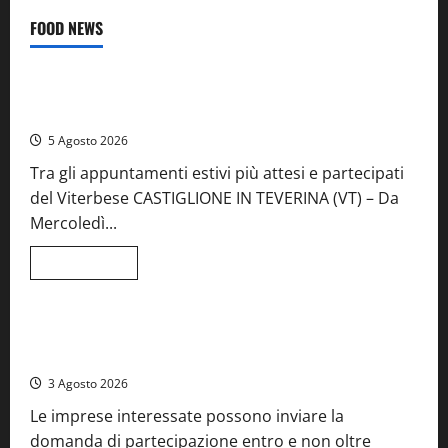
FOOD NEWS
Food News
Viterbo
A Castiglione in Teverina la 41esima festa del Vino: cantine
aperte, musica e spettacolo
5 Agosto 2026
Tra gli appuntamenti estivi più attesi e partecipati
del Viterbese CASTIGLIONE IN TEVERINA (VT) – Da
Mercoledì...
Leggi
Leggi tutto
di
Food News
più
su
A
Castiglione
Birre Preziose, aperte le iscrizioni al Concorso regionale
in
del Lazio
Teverina
la
3 Agosto 2026
41esima
festa
Le imprese interessate possono inviare la
del
Vino:
domanda di partecipazione entro e non oltre
cantine