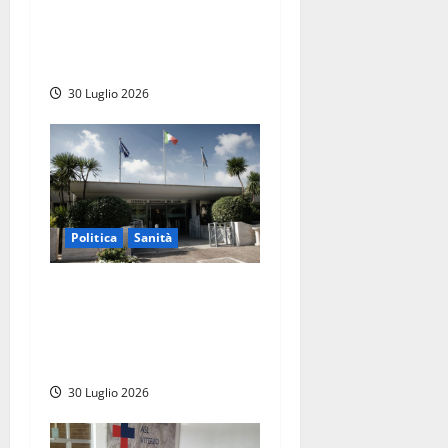
arriva il navigatore
computerizzato per anca e
ginocchio
30 Luglio 2026
Politica
Sanità
Sanità Lazio, il centrodestra
attacca l’opposizione:
“Basta arrampicarsi sugli
specchi”
30 Luglio 2026