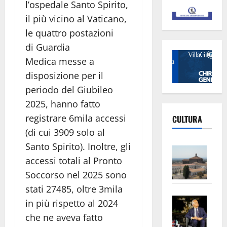
l’ospedale Santo Spirito,
il più vicino al Vaticano,
le quattro postazioni
di Guardia
Medica messe a
disposizione per il
periodo del Giubileo
2025, hanno fatto
registrare 6mila accessi
CULTURA
(di cui 3909 solo al
Santo Spirito). Inoltre, gli
Vite
accessi totali al Pronto
–
L’Un
Soccorso nel 2025 sono
ampl
stati 27485, oltre 3mila
Saba
la
in più rispetto al 2024
–
No
che ne aveva fatto
Pian
Tax