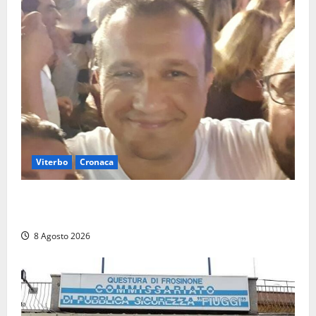
Viterbo
Cronaca
Brutto incidente stradale per Alessio Fiorillo:
Viterbo si stringe al suo “ciuffo”
8 Agosto 2026