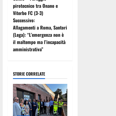
a
pirotecnico tra Onano e
v
Viterbo FC (3-3)
Successivo:
i
Allagamenti a Roma, Santori
g
(Lega): “L’emergenza non è
il maltempo ma l’incapacità
a
amministrativa”
z
i
STORIE CORRELATE
o
n
e
a