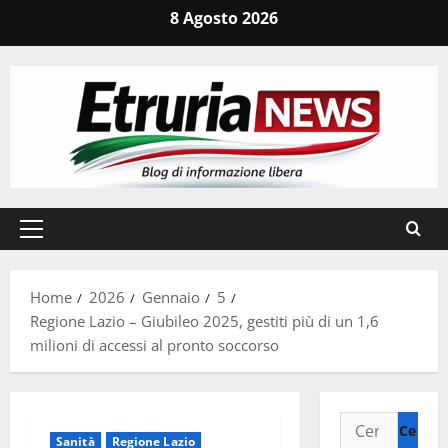
Vai
8 Agosto 2026
al
contenuto
Menu
principale
Home
2026
Gennaio
5
Regione Lazio – Giubileo 2025, gestiti più di un 1,6
milioni di accessi al pronto soccorso
Ricerca
Sanità
Regione Lazio