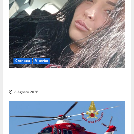
Cronaca
Viterbo
Aveva compiuto 23 anni ieri: Benedetta trovata
morta nell’ex Consorzio agrario
8 Agosto 2026