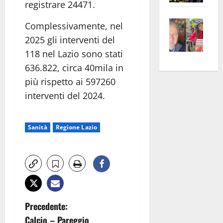
registrare 24471.
apre
Area
Vite
la
sogl
Complessivamente, nel
–
rass
Isee
2025 gli interventi del
A
atte
a
118 nel Lazio sono stati
Omb
anc
26mi
636.822, circa 40mila in
Fest
Cont
euro
più rispetto ai 597260
Fron
Vald
per
interventi del 2024.
e
e
l’an
Gabb
Zang
acca
vis
202
Sanità
Regione Lazio
a
vis
N
Precedente:
Calcio – Pareggio